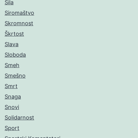
Sila
Siromaštvo
Skromnost
Škrtost
Slava
Sloboda
Smeh
Smešno
Smrt
Snaga
Snovi
Solidarnost
Sport