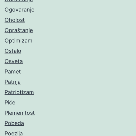
Ogovaranje
Oholost
Opraštanje
Optimizam
Ostalo
Osveta
Pamet
Patnja
Patriotizam
Piće
Plemenitost
Pobeda
Poezija