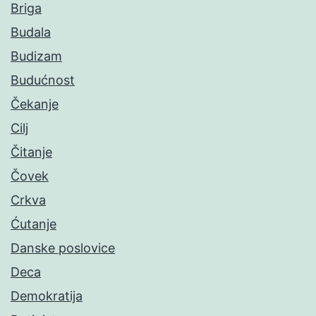
Briga
Budala
Budizam
Budućnost
Čekanje
Cilj
Čitanje
Čovek
Crkva
Ćutanje
Danske poslovice
Deca
Demokratija