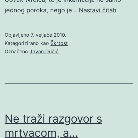
Citati
jednog poroka, nego je…
Nastavi čitati
O
Škrtost
Objavljeno
7. veljače 2010.
Kategorizirano kao
Škrtost
Označeno
Jovan Dučić
Ne traži razgovor s
mrtvacom, a…