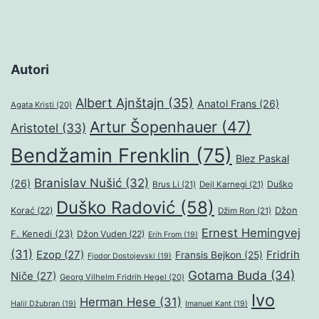
Autori
Albert Ajnštajn
(35)
Anatol Frans
(26)
Agata Kristi
(20)
Artur Šopenhauer
(47)
Aristotel
(33)
Bendžamin Frenklin
(75)
Blez Paskal
Branislav Nušić
(32)
(26)
Duško
Brus Li
(21)
Dejl Karnegi
(21)
Duško Radović
(58)
Džon
Korać
(22)
Džim Ron
(21)
Ernest Hemingvej
F. Kenedi
(23)
Džon Vuden
(22)
Erih From
(19)
(31)
Ezop
(27)
Fridrih
Fransis Bejkon
(25)
Fjodor Dostojevski
(19)
Gotama Buda
(34)
Niče
(27)
Georg Vilhelm Fridrih Hegel
(20)
Ivo
Herman Hese
(31)
Halil Džubran
(19)
Imanuel Kant
(19)