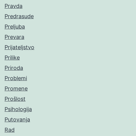
Pravda
Predrasude
Preljuba
Prevara
Prijateljstvo
Prilike
Priroda
Problemi
Promene
Prošlost
Psihologija
Putovanja
Rad