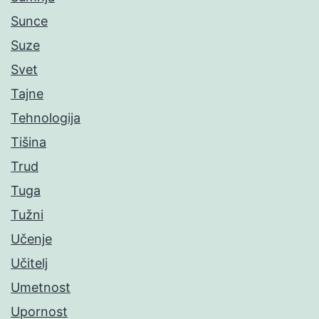
Sunce
Suze
Svet
Tajne
Tehnologija
Tišina
Trud
Tuga
Tužni
Učenje
Učitelj
Umetnost
Upornost