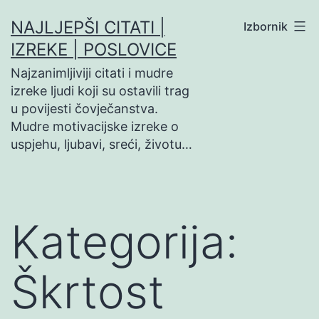
Preskoči
NAJLJEPŠI CITATI |
Izbornik
na
IZREKE | POSLOVICE
sadržaj
Najzanimljiviji citati i mudre
izreke ljudi koji su ostavili trag
u povijesti čovječanstva.
Mudre motivacijske izreke o
uspjehu, ljubavi, sreći, životu…
Kategorija:
Škrtost