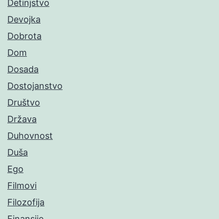
Detinjstvo
Devojka
Dobrota
Dom
Dosada
Dostojanstvo
Društvo
Država
Duhovnost
Duša
Ego
Filmovi
Filozofija
Finansije