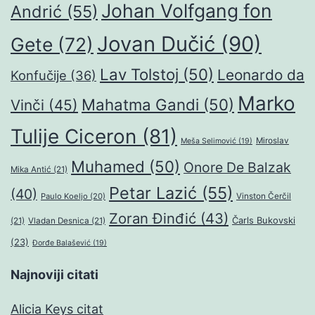
Johan Volfgang fon
Andrić
(55)
Jovan Dučić
(90)
Gete
(72)
Lav Tolstoj
(50)
Leonardo da
Konfučije
(36)
Marko
Mahatma Gandi
(50)
Vinči
(45)
Tulije Ciceron
(81)
Miroslav
Meša Selimović
(19)
Muhamed
(50)
Onore De Balzak
Mika Antić
(21)
Petar Lazić
(55)
(40)
Paulo Koeljo
(20)
Vinston Čerčil
Zoran Đinđić
(43)
Čarls Bukovski
(21)
Vladan Desnica
(21)
(23)
Đorđe Balašević
(19)
Najnoviji citati
Alicia Keys citat