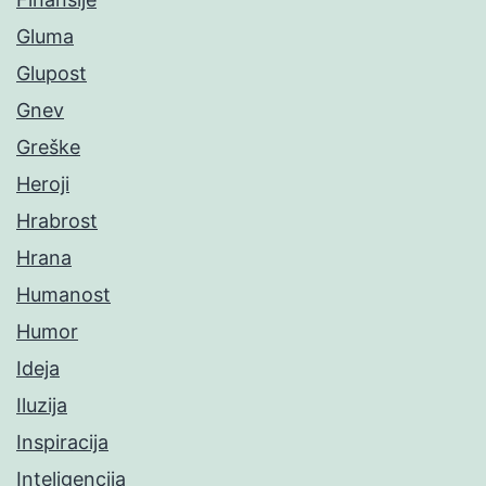
Gluma
Glupost
Gnev
Greške
Heroji
Hrabrost
Hrana
Humanost
Humor
Ideja
Iluzija
Inspiracija
Inteligencija