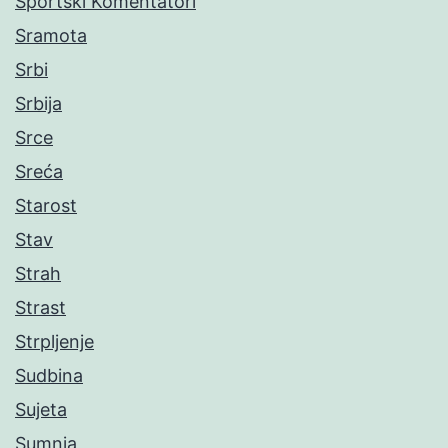
Sportski Komentatori
Sramota
Srbi
Srbija
Srce
Sreća
Starost
Stav
Strah
Strast
Strpljenje
Sudbina
Sujeta
Sumnja