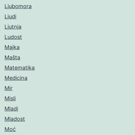
Ljubomora
Ljudi
Ljutnja
Ludost
Majka
Mašta
Matematika
Medicina
Mir
Misli
Mladi
Mladost
Moć