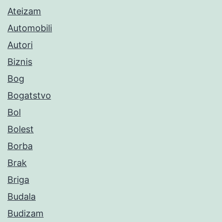
Ateizam
Automobili
Autori
Biznis
Bog
Bogatstvo
Bol
Bolest
Borba
Brak
Briga
Budala
Budizam