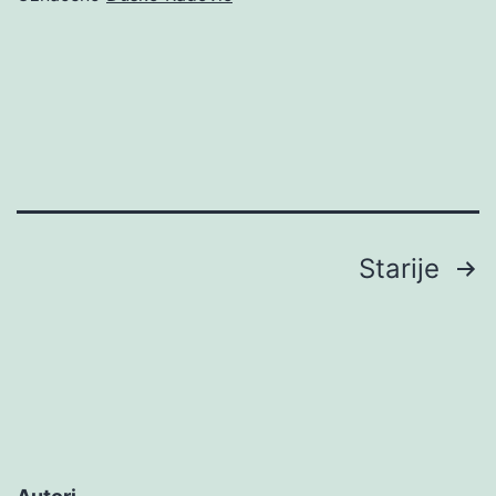
Brojevi
Starije
stranica
objava