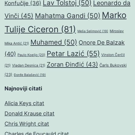
Lav Tolstoj
(50)
Leonardo da
Konfučije
(36)
Marko
Mahatma Gandi
(50)
Vinči
(45)
Tulije Ciceron
(81)
Miroslav
Meša Selimović
(19)
Muhamed
(50)
Onore De Balzak
Mika Antić
(21)
Petar Lazić
(55)
(40)
Paulo Koeljo
(20)
Vinston Čerčil
Zoran Đinđić
(43)
Čarls Bukovski
(21)
Vladan Desnica
(21)
(23)
Đorđe Balašević
(19)
Najnoviji citati
Alicia Keys citat
Donald Krause citat
Chris Wright citat
Charles de Foucauld citat