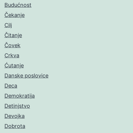
Budućnost
Čekanje
Cilj
Čitanje
Čovek
Crkva
Ćutanje
Danske poslovice
Deca
Demokratija
Detinjstvo
Devojka
Dobrota