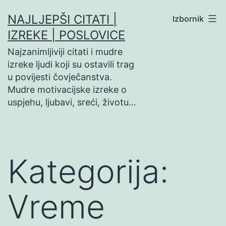
Preskoči
NAJLJEPŠI CITATI |
Izbornik
na
IZREKE | POSLOVICE
sadržaj
Najzanimljiviji citati i mudre
izreke ljudi koji su ostavili trag
u povijesti čovječanstva.
Mudre motivacijske izreke o
uspjehu, ljubavi, sreći, životu…
Kategorija:
Vreme