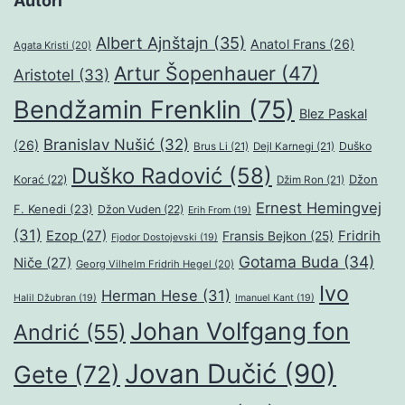
Autori
Albert Ajnštajn
(35)
Anatol Frans
(26)
Agata Kristi
(20)
Artur Šopenhauer
(47)
Aristotel
(33)
Bendžamin Frenklin
(75)
Blez Paskal
Branislav Nušić
(32)
(26)
Duško
Brus Li
(21)
Dejl Karnegi
(21)
Duško Radović
(58)
Džon
Korać
(22)
Džim Ron
(21)
Ernest Hemingvej
F. Kenedi
(23)
Džon Vuden
(22)
Erih From
(19)
(31)
Ezop
(27)
Fridrih
Fransis Bejkon
(25)
Fjodor Dostojevski
(19)
Gotama Buda
(34)
Niče
(27)
Georg Vilhelm Fridrih Hegel
(20)
Ivo
Herman Hese
(31)
Halil Džubran
(19)
Imanuel Kant
(19)
Johan Volfgang fon
Andrić
(55)
Jovan Dučić
(90)
Gete
(72)