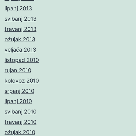
lipanj 2013
svibanj 2013
travanj 2013
ožujak 2013
veljača 2013
listopad 2010
rujan 2010
kolovoz 2010
srpanj 2010
lipanj 2010
svibanj 2010
travanj 2010
ožujak 2010