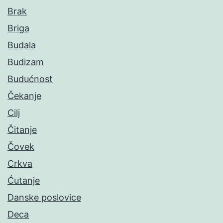
Brak
Briga
Budala
Budizam
Budućnost
Čekanje
Cilj
Čitanje
Čovek
Crkva
Ćutanje
Danske poslovice
Deca