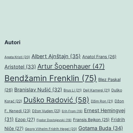
objava
Autori
Albert Ajnštajn
(35)
Anatol Frans
(26)
Agata Kristi
(20)
Artur Šopenhauer
(47)
Aristotel
(33)
Bendžamin Frenklin
(75)
Blez Paskal
Branislav Nušić
(32)
(26)
Duško
Brus Li
(21)
Dejl Karnegi
(21)
Duško Radović
(58)
Džon
Korać
(22)
Džim Ron
(21)
Ernest Hemingvej
F. Kenedi
(23)
Džon Vuden
(22)
Erih From
(19)
(31)
Ezop
(27)
Fridrih
Fransis Bejkon
(25)
Fjodor Dostojevski
(19)
Gotama Buda
(34)
Niče
(27)
Georg Vilhelm Fridrih Hegel
(20)