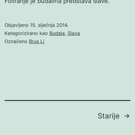
Foliranje je budalina predstava slave.
Objavljeno
15. siječnja 2014.
Kategorizirano kao
Budala
,
Slava
Označeno
Brus Li
Brojevi
Starije
stranica