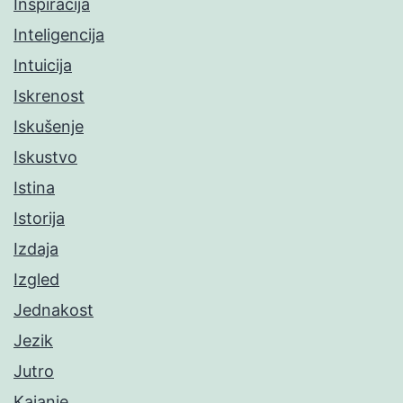
Inspiracija
Inteligencija
Intuicija
Iskrenost
Iskušenje
Iskustvo
Istina
Istorija
Izdaja
Izgled
Jednakost
Jezik
Jutro
Kajanje