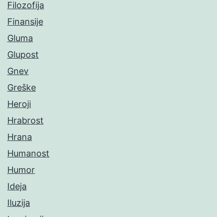
Filozofija
Finansije
Gluma
Glupost
Gnev
Greške
Heroji
Hrabrost
Hrana
Humanost
Humor
Ideja
Iluzija