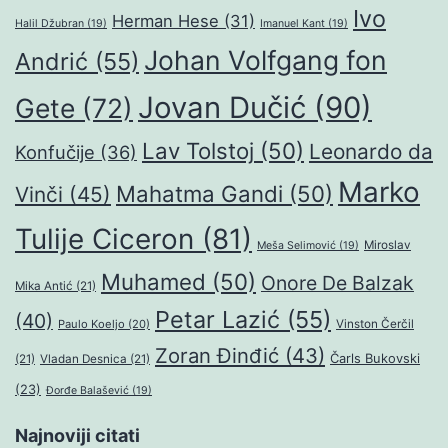
Ivo
Herman Hese
(31)
Halil Džubran
(19)
Imanuel Kant
(19)
Johan Volfgang fon
Andrić
(55)
Jovan Dučić
(90)
Gete
(72)
Lav Tolstoj
(50)
Leonardo da
Konfučije
(36)
Marko
Mahatma Gandi
(50)
Vinči
(45)
Tulije Ciceron
(81)
Miroslav
Meša Selimović
(19)
Muhamed
(50)
Onore De Balzak
Mika Antić
(21)
Petar Lazić
(55)
(40)
Paulo Koeljo
(20)
Vinston Čerčil
Zoran Đinđić
(43)
Čarls Bukovski
(21)
Vladan Desnica
(21)
(23)
Đorđe Balašević
(19)
Najnoviji citati