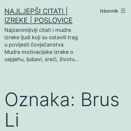
Preskoči
NAJLJEPŠI CITATI |
Izbornik
na
IZREKE | POSLOVICE
sadržaj
Najzanimljiviji citati i mudre
izreke ljudi koji su ostavili trag
u povijesti čovječanstva.
Mudre motivacijske izreke o
uspjehu, ljubavi, sreći, životu…
Oznaka:
Brus
Li