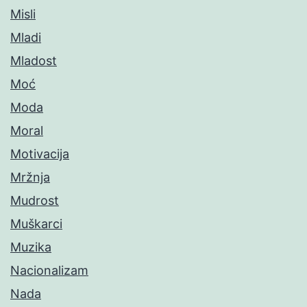
Misli
Mladi
Mladost
Moć
Moda
Moral
Motivacija
Mržnja
Mudrost
Muškarci
Muzika
Nacionalizam
Nada