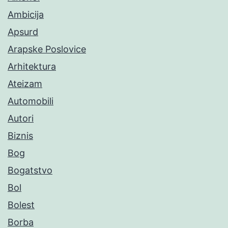
Ambicija
Apsurd
Arapske Poslovice
Arhitektura
Ateizam
Automobili
Autori
Biznis
Bog
Bogatstvo
Bol
Bolest
Borba