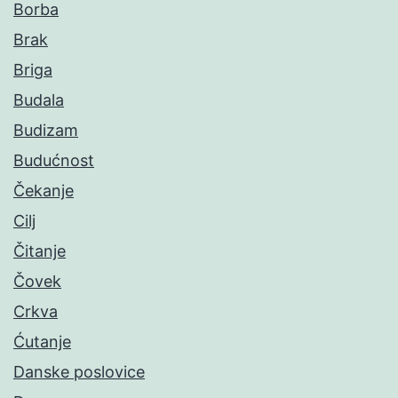
Borba
Brak
Briga
Budala
Budizam
Budućnost
Čekanje
Cilj
Čitanje
Čovek
Crkva
Ćutanje
Danske poslovice