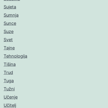
Sujeta
Sumnja
Sunce
Suze
Svet
Tajne
Tehnologija
Tišina
Trud
Tuga
Tužni
Učenje
Učitelj