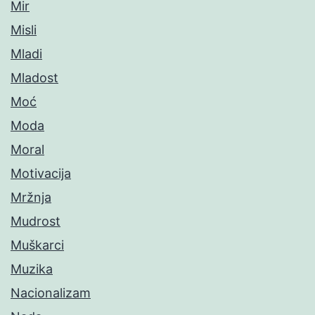
Mir
Misli
Mladi
Mladost
Moć
Moda
Moral
Motivacija
Mržnja
Mudrost
Muškarci
Muzika
Nacionalizam