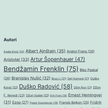
Autori
Albert Ajnštajn
(35)
Anatol Frans
(26)
Agata Kristi
(20)
Artur Šopenhauer
(47)
Aristotel
(33)
Bendžamin Frenklin
(75)
Blez Paskal
Branislav Nušić
(32)
(26)
Duško
Brus Li
(21)
Dejl Karnegi
(21)
Duško Radović
(58)
Džon
Korać
(22)
Džim Ron
(21)
Ernest Hemingvej
F. Kenedi
(23)
Džon Vuden
(22)
Erih From
(19)
(31)
Ezop
(27)
Fridrih
Fransis Bejkon
(25)
Fjodor Dostojevski
(19)