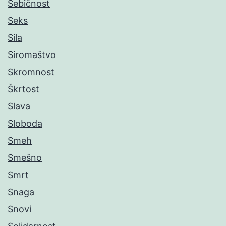
Sebičnost
Seks
Sila
Siromaštvo
Skromnost
Škrtost
Slava
Sloboda
Smeh
Smešno
Smrt
Snaga
Snovi