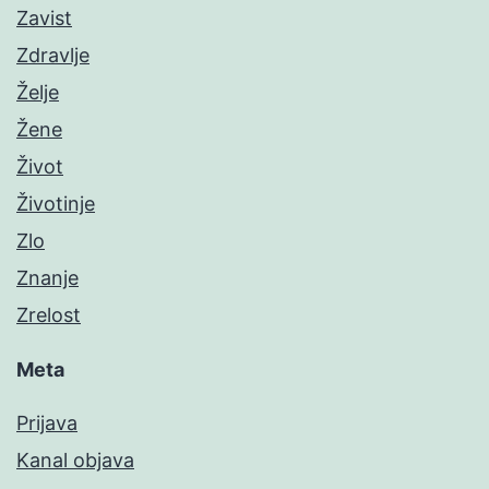
Zavist
Zdravlje
Želje
Žene
Život
Životinje
Zlo
Znanje
Zrelost
Meta
Prijava
Kanal objava