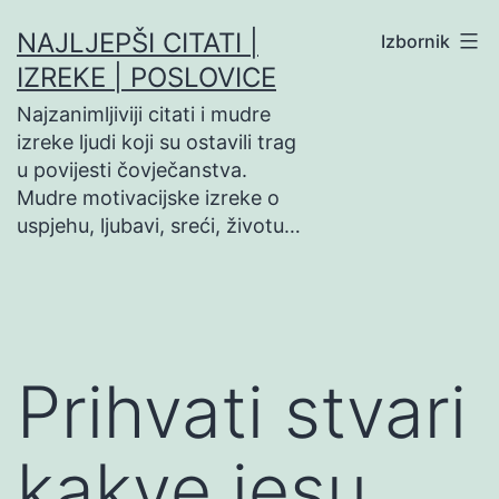
Preskoči
NAJLJEPŠI CITATI |
Izbornik
na
IZREKE | POSLOVICE
sadržaj
Najzanimljiviji citati i mudre
izreke ljudi koji su ostavili trag
u povijesti čovječanstva.
Mudre motivacijske izreke o
uspjehu, ljubavi, sreći, životu…
Prihvati stvari
kakve jesu.