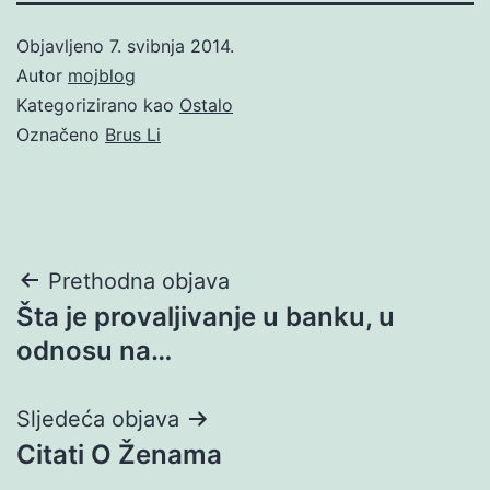
Objavljeno
7. svibnja 2014.
Autor
mojblog
Kategorizirano kao
Ostalo
Označeno
Brus Li
Navigacija
Prethodna objava
Šta je provaljivanje u banku, u
objava
odnosu na…
Sljedeća objava
Citati O Ženama