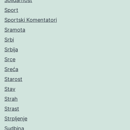
Solidarnost
Sport
Sportski Komentatori
Sramota
Srbi
Srbija
Srce
Sreća
Starost
Stav
Strah
Strast
Strpljenje
Sudbina