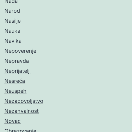
Nada
Narod
Nasilje
Nauka
Navika
Nepoverenje
Nepravda
Neprijatelji
Nesreća
Neuspeh
Nezadovoljstvo
Nezahvalnost
Novac
Obrazovanje