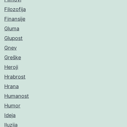
Filozofija
Finansije
Gluma
Glupost
Gnev
Greške
Heroji
Hrabrost
Hrana
Humanost
Humor
Ideja
Iluzija