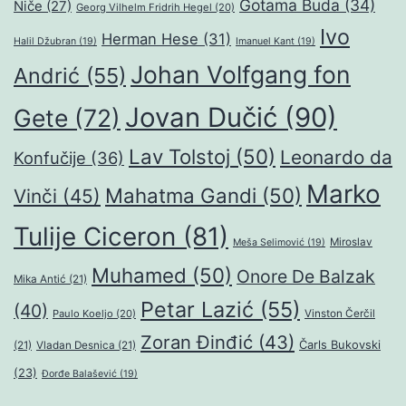
Gotama Buda
(34)
Niče
(27)
Georg Vilhelm Fridrih Hegel
(20)
Ivo
Herman Hese
(31)
Halil Džubran
(19)
Imanuel Kant
(19)
Johan Volfgang fon
Andrić
(55)
Jovan Dučić
(90)
Gete
(72)
Lav Tolstoj
(50)
Leonardo da
Konfučije
(36)
Marko
Mahatma Gandi
(50)
Vinči
(45)
Tulije Ciceron
(81)
Miroslav
Meša Selimović
(19)
Muhamed
(50)
Onore De Balzak
Mika Antić
(21)
Petar Lazić
(55)
(40)
Paulo Koeljo
(20)
Vinston Čerčil
Zoran Đinđić
(43)
Čarls Bukovski
(21)
Vladan Desnica
(21)
(23)
Đorđe Balašević
(19)