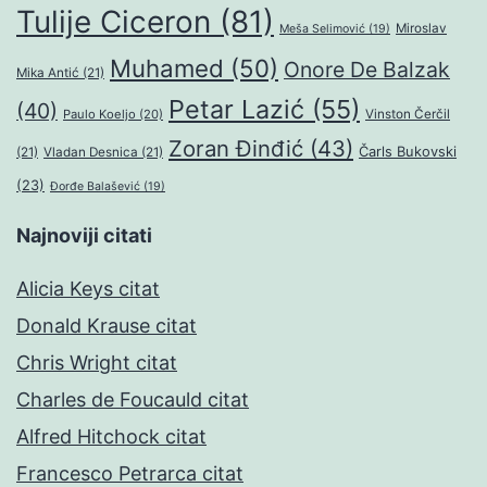
Tulije Ciceron
(81)
Miroslav
Meša Selimović
(19)
Muhamed
(50)
Onore De Balzak
Mika Antić
(21)
Petar Lazić
(55)
(40)
Paulo Koeljo
(20)
Vinston Čerčil
Zoran Đinđić
(43)
Čarls Bukovski
(21)
Vladan Desnica
(21)
(23)
Đorđe Balašević
(19)
Najnoviji citati
Alicia Keys citat
Donald Krause citat
Chris Wright citat
Charles de Foucauld citat
Alfred Hitchock citat
Francesco Petrarca citat