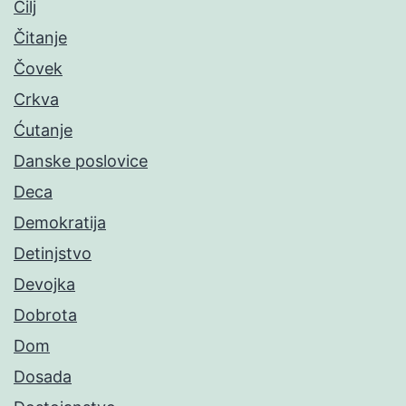
Cilj
Čitanje
Čovek
Crkva
Ćutanje
Danske poslovice
Deca
Demokratija
Detinjstvo
Devojka
Dobrota
Dom
Dosada