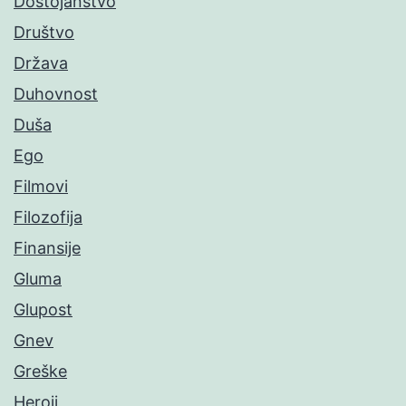
Dostojanstvo
Društvo
Država
Duhovnost
Duša
Ego
Filmovi
Filozofija
Finansije
Gluma
Glupost
Gnev
Greške
Heroji