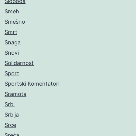
Sloboda
Smeh
Smešno
Smrt
Snaga
Snovi
Solidarnost
Sport
Sportski Komentatori
Sramota
Srbi
Srbija
Srce
Sreća