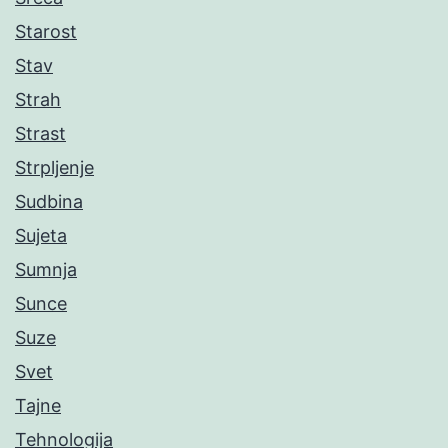
Starost
Stav
Strah
Strast
Strpljenje
Sudbina
Sujeta
Sumnja
Sunce
Suze
Svet
Tajne
Tehnologija