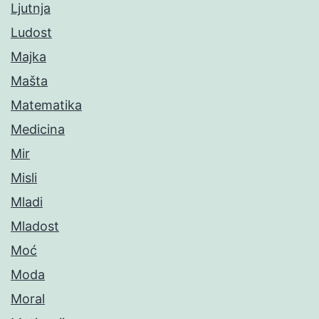
Ljutnja
Ludost
Majka
Mašta
Matematika
Medicina
Mir
Misli
Mladi
Mladost
Moć
Moda
Moral