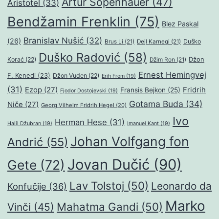
Artur Šopenhauer
(47)
Aristotel
(33)
Bendžamin Frenklin
(75)
Blez Paskal
Branislav Nušić
(32)
(26)
Duško
Brus Li
(21)
Dejl Karnegi
(21)
Duško Radović
(58)
Džon
Korać
(22)
Džim Ron
(21)
Ernest Hemingvej
F. Kenedi
(23)
Džon Vuden
(22)
Erih From
(19)
(31)
Ezop
(27)
Fridrih
Fransis Bejkon
(25)
Fjodor Dostojevski
(19)
Gotama Buda
(34)
Niče
(27)
Georg Vilhelm Fridrih Hegel
(20)
Ivo
Herman Hese
(31)
Halil Džubran
(19)
Imanuel Kant
(19)
Johan Volfgang fon
Andrić
(55)
Jovan Dučić
(90)
Gete
(72)
Lav Tolstoj
(50)
Leonardo da
Konfučije
(36)
Marko
Mahatma Gandi
(50)
Vinči
(45)