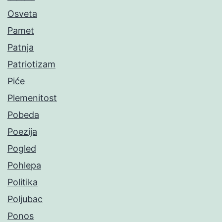
Osveta
Pamet
Patnja
Patriotizam
Piće
Plemenitost
Pobeda
Poezija
Pogled
Pohlepa
Politika
Poljubac
Ponos