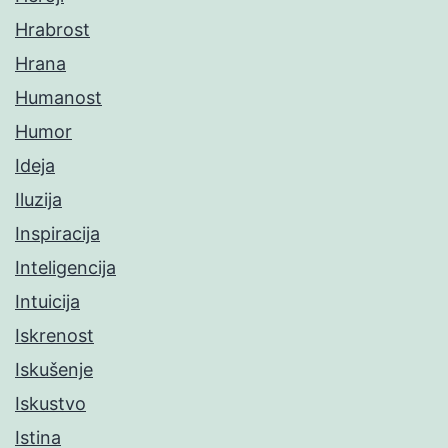
Hrabrost
Hrana
Humanost
Humor
Ideja
Iluzija
Inspiracija
Inteligencija
Intuicija
Iskrenost
Iskušenje
Iskustvo
Istina