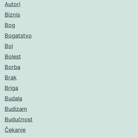
Autori
Biznis
Bog
Bogatstvo
Bol
Bolest
Borba
Brak
Briga
Budala
Budizam
Budućnost
Čekanje