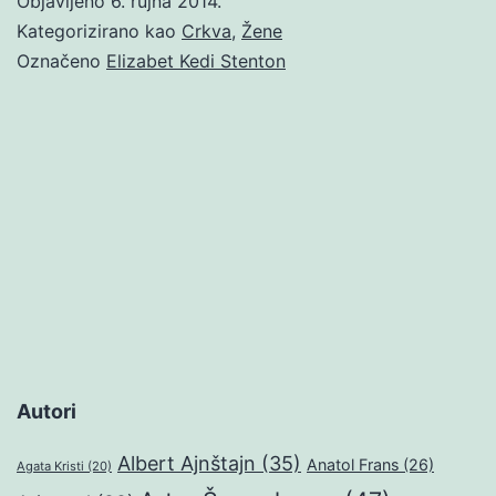
Objavljeno
6. rujna 2014.
Kategorizirano kao
Crkva
,
Žene
Označeno
Elizabet Kedi Stenton
Autori
Albert Ajnštajn
(35)
Anatol Frans
(26)
Agata Kristi
(20)