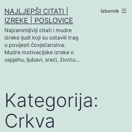
Preskoči
NAJLJEPŠI CITATI |
Izbornik
na
IZREKE | POSLOVICE
sadržaj
Najzanimljiviji citati i mudre
izreke ljudi koji su ostavili trag
u povijesti čovječanstva.
Mudre motivacijske izreke o
uspjehu, ljubavi, sreći, životu…
Kategorija:
Crkva