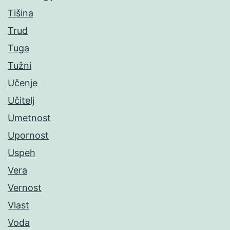
Tišina
Trud
Tuga
Tužni
Učenje
Učitelj
Umetnost
Upornost
Uspeh
Vera
Vernost
Vlast
Voda