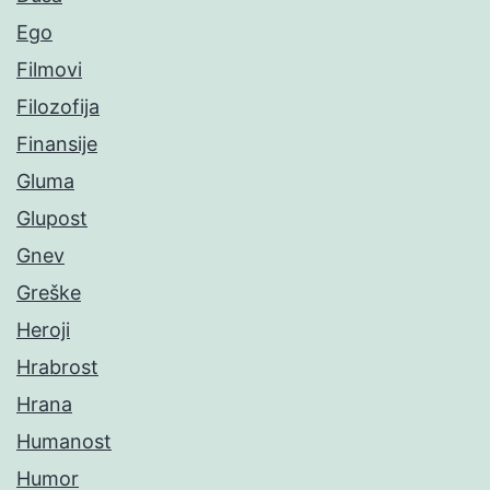
Ego
Filmovi
Filozofija
Finansije
Gluma
Glupost
Gnev
Greške
Heroji
Hrabrost
Hrana
Humanost
Humor