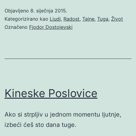
Objavljeno
8. siječnja 2015.
Kategorizirano kao
Ljudi
,
Radost
,
Tajne
,
Tuga
,
Život
Označeno
Fjodor Dostojevski
Kineske Poslovice
Ako si strpljiv u jednom momentu ljutnje,
izbeći ćeš sto dana tuge.