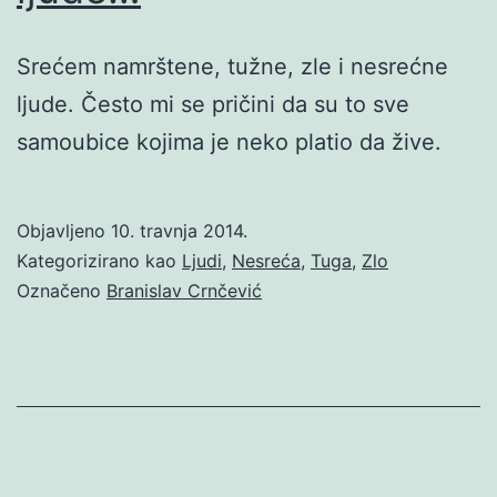
Srećem namrštene, tužne, zle i nesrećne
ljude. Često mi se pričini da su to sve
samoubice kojima je neko platio da žive.
Objavljeno
10. travnja 2014.
Kategorizirano kao
Ljudi
,
Nesreća
,
Tuga
,
Zlo
Označeno
Branislav Crnčević