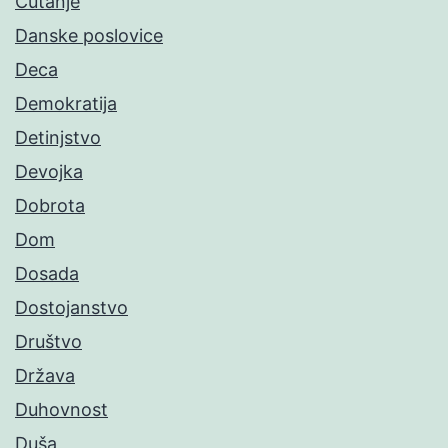
Ćutanje
Danske poslovice
Deca
Demokratija
Detinjstvo
Devojka
Dobrota
Dom
Dosada
Dostojanstvo
Društvo
Država
Duhovnost
Duša