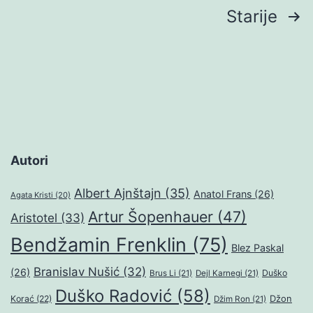
Brojevi
Starije
stranica
objava
Autori
Albert Ajnštajn
(35)
Anatol Frans
(26)
Agata Kristi
(20)
Artur Šopenhauer
(47)
Aristotel
(33)
Bendžamin Frenklin
(75)
Blez Paskal
Branislav Nušić
(32)
(26)
Duško
Brus Li
(21)
Dejl Karnegi
(21)
Duško Radović
(58)
Džon
Korać
(22)
Džim Ron
(21)