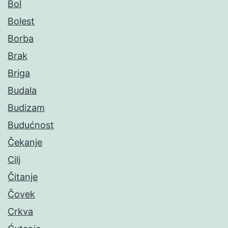
Bol
Bolest
Borba
Brak
Briga
Budala
Budizam
Budućnost
Čekanje
Cilj
Čitanje
Čovek
Crkva