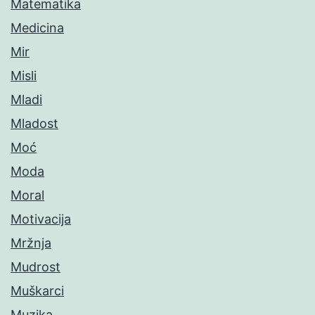
Matematika
Medicina
Mir
Misli
Mladi
Mladost
Moć
Moda
Moral
Motivacija
Mržnja
Mudrost
Muškarci
Muzika