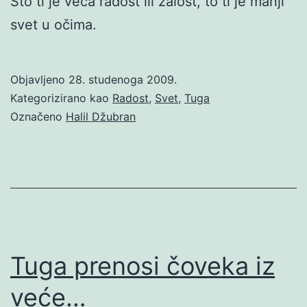
Što ti je veća radost ili žalost, to ti je manji
svet u očima.
Objavljeno
28. studenoga 2009.
Kategorizirano kao
Radost
,
Svet
,
Tuga
Označeno
Halil Džubran
Tuga prenosi čoveka iz
veće…