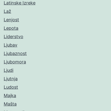
Latinske Izreke
Laž
Lenjost
Lepota
Liderstvo
Ljubav
Ljubaznost
Ljubomora
Ljudi
Ljutnja
Ludost
Majka
Mašta