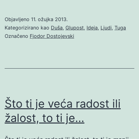
Objavljeno
11. ožujka 2013.
Kategorizirano kao
Duša
,
Glupost
,
Ideja
,
Ljudi
,
Tuga
Označeno
Fjodor Dostojevski
Što ti je veća radost ili
žalost, to ti je…