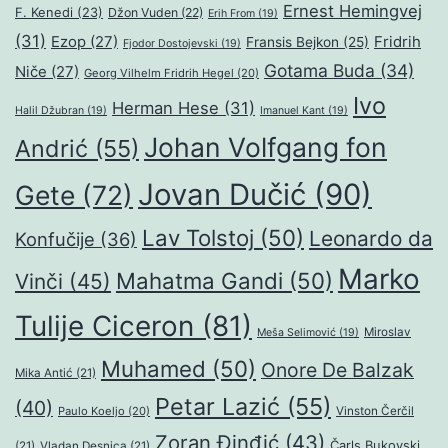
Ernest Hemingvej
F. Kenedi
(23)
Džon Vuden
(22)
Erih From
(19)
(31)
Ezop
(27)
Fridrih
Fransis Bejkon
(25)
Fjodor Dostojevski
(19)
Gotama Buda
(34)
Niče
(27)
Georg Vilhelm Fridrih Hegel
(20)
Ivo
Herman Hese
(31)
Halil Džubran
(19)
Imanuel Kant
(19)
Johan Volfgang fon
Andrić
(55)
Jovan Dučić
(90)
Gete
(72)
Lav Tolstoj
(50)
Leonardo da
Konfučije
(36)
Marko
Mahatma Gandi
(50)
Vinči
(45)
Tulije Ciceron
(81)
Miroslav
Meša Selimović
(19)
Muhamed
(50)
Onore De Balzak
Mika Antić
(21)
Petar Lazić
(55)
(40)
Paulo Koeljo
(20)
Vinston Čerčil
Zoran Đinđić
(43)
Čarls Bukovski
(21)
Vladan Desnica
(21)