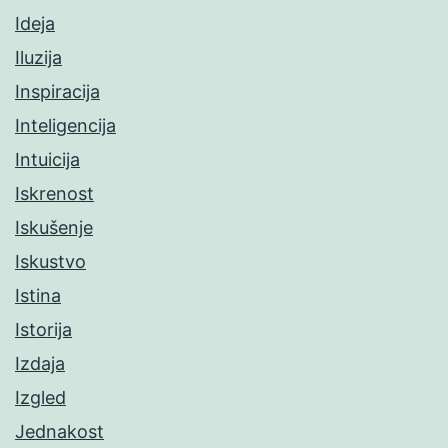
Ideja
Iluzija
Inspiracija
Inteligencija
Intuicija
Iskrenost
Iskušenje
Iskustvo
Istina
Istorija
Izdaja
Izgled
Jednakost