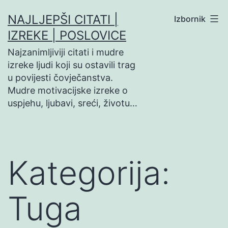
Preskoči
NAJLJEPŠI CITATI |
Izbornik
na
IZREKE | POSLOVICE
sadržaj
Najzanimljiviji citati i mudre
izreke ljudi koji su ostavili trag
u povijesti čovječanstva.
Mudre motivacijske izreke o
uspjehu, ljubavi, sreći, životu…
Kategorija:
Tuga