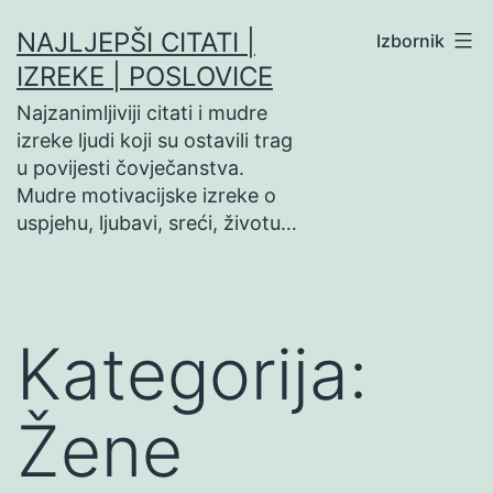
Preskoči
NAJLJEPŠI CITATI |
Izbornik
na
IZREKE | POSLOVICE
sadržaj
Najzanimljiviji citati i mudre
izreke ljudi koji su ostavili trag
u povijesti čovječanstva.
Mudre motivacijske izreke o
uspjehu, ljubavi, sreći, životu…
Kategorija:
Žene