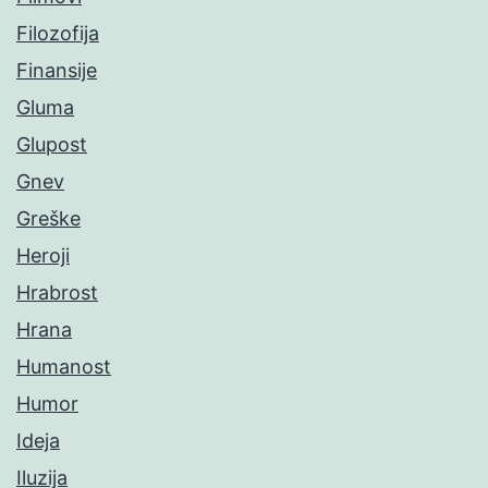
Filozofija
Finansije
Gluma
Glupost
Gnev
Greške
Heroji
Hrabrost
Hrana
Humanost
Humor
Ideja
Iluzija