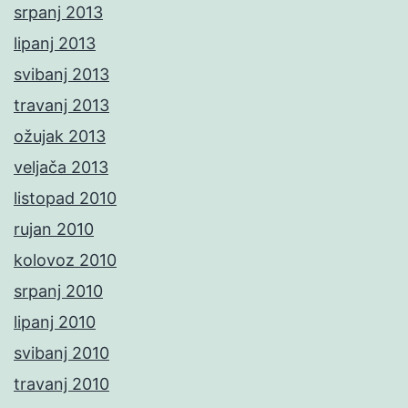
srpanj 2013
lipanj 2013
svibanj 2013
travanj 2013
ožujak 2013
veljača 2013
listopad 2010
rujan 2010
kolovoz 2010
srpanj 2010
lipanj 2010
svibanj 2010
travanj 2010