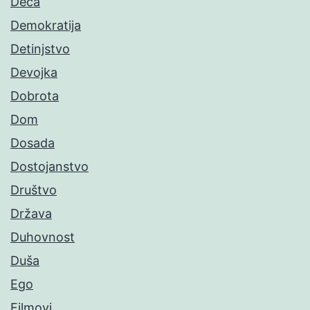
Deca
Demokratija
Detinjstvo
Devojka
Dobrota
Dom
Dosada
Dostojanstvo
Društvo
Država
Duhovnost
Duša
Ego
Filmovi