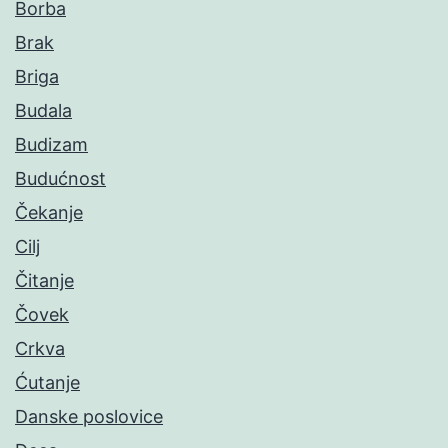
Borba
Brak
Briga
Budala
Budizam
Budućnost
Čekanje
Cilj
Čitanje
Čovek
Crkva
Ćutanje
Danske poslovice