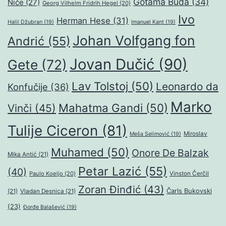
Gotama Buda
(34)
Niče
(27)
Georg Vilhelm Fridrih Hegel
(20)
Ivo
Herman Hese
(31)
Halil Džubran
(19)
Imanuel Kant
(19)
Johan Volfgang fon
Andrić
(55)
Jovan Dučić
(90)
Gete
(72)
Lav Tolstoj
(50)
Leonardo da
Konfučije
(36)
Marko
Mahatma Gandi
(50)
Vinči
(45)
Tulije Ciceron
(81)
Miroslav
Meša Selimović
(19)
Muhamed
(50)
Onore De Balzak
Mika Antić
(21)
Petar Lazić
(55)
(40)
Paulo Koeljo
(20)
Vinston Čerčil
Zoran Đinđić
(43)
Čarls Bukovski
(21)
Vladan Desnica
(21)
(23)
Đorđe Balašević
(19)