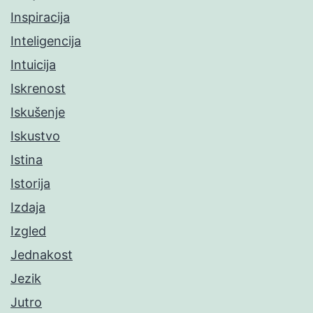
Inspiracija
Inteligencija
Intuicija
Iskrenost
Iskušenje
Iskustvo
Istina
Istorija
Izdaja
Izgled
Jednakost
Jezik
Jutro