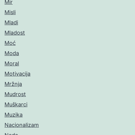
Mir
Misli
Mladi
Mladost
Moć
Moda
Moral
Motivacija
Mržnja
Mudrost
Muškarci
Muzika
Nacionalizam