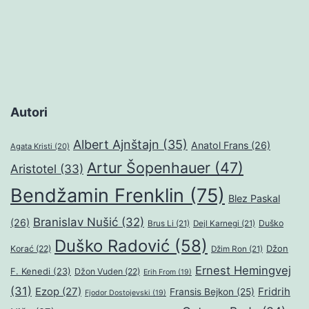
stranica
objava
Autori
Albert Ajnštajn
(35)
Anatol Frans
(26)
Agata Kristi
(20)
Artur Šopenhauer
(47)
Aristotel
(33)
Bendžamin Frenklin
(75)
Blez Paskal
Branislav Nušić
(32)
(26)
Duško
Brus Li
(21)
Dejl Karnegi
(21)
Duško Radović
(58)
Džon
Korać
(22)
Džim Ron
(21)
Ernest Hemingvej
F. Kenedi
(23)
Džon Vuden
(22)
Erih From
(19)
(31)
Ezop
(27)
Fridrih
Fransis Bejkon
(25)
Fjodor Dostojevski
(19)