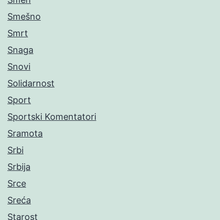
Smešno
Smrt
Snaga
Snovi
Solidarnost
Sport
Sportski Komentatori
Sramota
Srbi
Srbija
Srce
Sreća
Starost