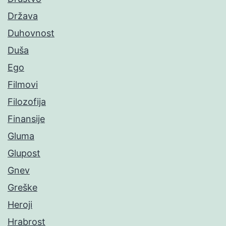
Država
Duhovnost
Duša
Ego
Filmovi
Filozofija
Finansije
Gluma
Glupost
Gnev
Greške
Heroji
Hrabrost