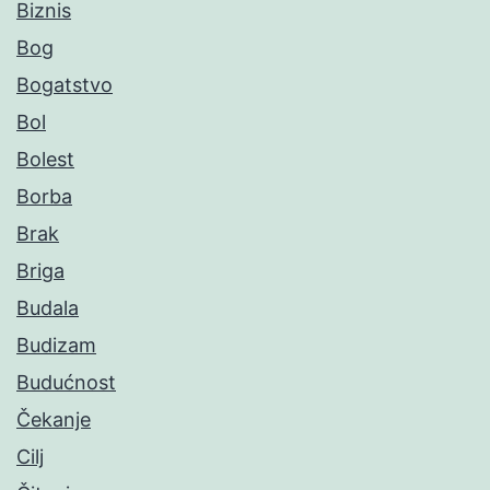
Biznis
Bog
Bogatstvo
Bol
Bolest
Borba
Brak
Briga
Budala
Budizam
Budućnost
Čekanje
Cilj