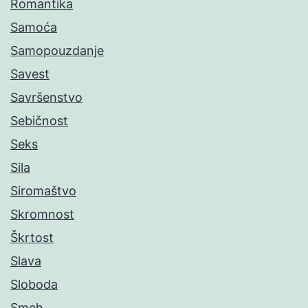
Romantika
Samoća
Samopouzdanje
Savest
Savršenstvo
Sebičnost
Seks
Sila
Siromaštvo
Skromnost
Škrtost
Slava
Sloboda
Smeh