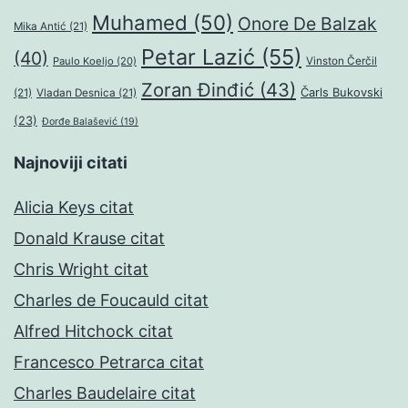
Muhamed
(50)
Onore De Balzak
Mika Antić
(21)
Petar Lazić
(55)
(40)
Paulo Koeljo
(20)
Vinston Čerčil
Zoran Đinđić
(43)
Čarls Bukovski
(21)
Vladan Desnica
(21)
(23)
Đorđe Balašević
(19)
Najnoviji citati
Alicia Keys citat
Donald Krause citat
Chris Wright citat
Charles de Foucauld citat
Alfred Hitchock citat
Francesco Petrarca citat
Charles Baudelaire citat