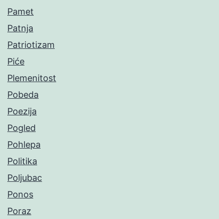
Pamet
Patnja
Patriotizam
Piće
Plemenitost
Pobeda
Poezija
Pogled
Pohlepa
Politika
Poljubac
Ponos
Poraz