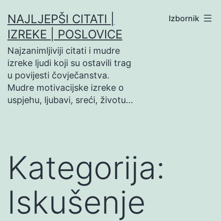
Preskoči
NAJLJEPŠI CITATI |
Izbornik
na
IZREKE | POSLOVICE
sadržaj
Najzanimljiviji citati i mudre
izreke ljudi koji su ostavili trag
u povijesti čovječanstva.
Mudre motivacijske izreke o
uspjehu, ljubavi, sreći, životu…
Kategorija:
Iskušenje