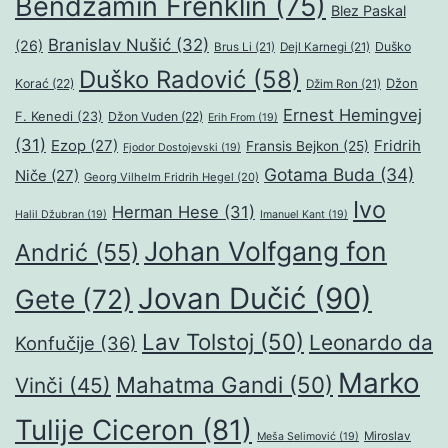
Bendžamin Frenklin
(75)
Blez Paskal
Branislav Nušić
(32)
(26)
Duško
Brus Li
(21)
Dejl Karnegi
(21)
Duško Radović
(58)
Džon
Korać
(22)
Džim Ron
(21)
Ernest Hemingvej
F. Kenedi
(23)
Džon Vuden
(22)
Erih From
(19)
(31)
Ezop
(27)
Fridrih
Fransis Bejkon
(25)
Fjodor Dostojevski
(19)
Gotama Buda
(34)
Niče
(27)
Georg Vilhelm Fridrih Hegel
(20)
Ivo
Herman Hese
(31)
Halil Džubran
(19)
Imanuel Kant
(19)
Johan Volfgang fon
Andrić
(55)
Jovan Dučić
(90)
Gete
(72)
Lav Tolstoj
(50)
Leonardo da
Konfučije
(36)
Marko
Mahatma Gandi
(50)
Vinči
(45)
Tulije Ciceron
(81)
Miroslav
Meša Selimović
(19)