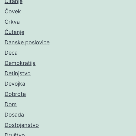
Čitanje
Čovek
Crkva
Ćutanje
Danske poslovice
Deca
Demokratija
Detinjstvo
Devojka
Dobrota
Dom
Dosada
Dostojanstvo
Društvo