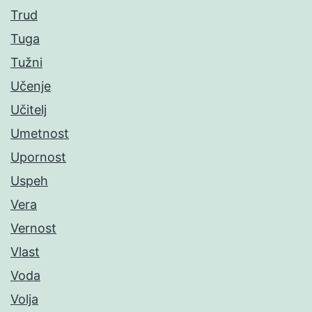
Trud
Tuga
Tužni
Učenje
Učitelj
Umetnost
Upornost
Uspeh
Vera
Vernost
Vlast
Voda
Volja