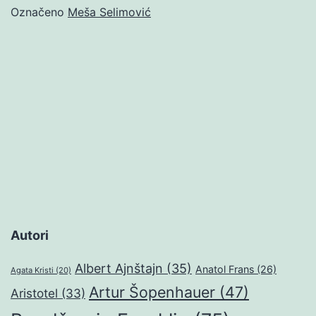
Označeno
Meša Selimović
Autori
Albert Ajnštajn
(35)
Anatol Frans
(26)
Agata Kristi
(20)
Artur Šopenhauer
(47)
Aristotel
(33)