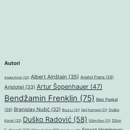
Autori
Albert Ajnštajn
(35)
Anatol Frans
(26)
Agata Kristi
(20)
Artur Šopenhauer
(47)
Aristotel
(33)
Bendžamin Frenklin
(75)
Blez Paskal
Branislav Nušić
(32)
(26)
Duško
Brus Li
(21)
Dejl Karnegi
(21)
Duško Radović
(58)
Džon
Korać
(22)
Džim Ron
(21)
Ernest Hemingvej