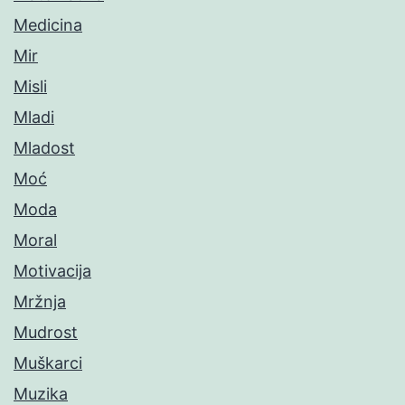
Medicina
Mir
Misli
Mladi
Mladost
Moć
Moda
Moral
Motivacija
Mržnja
Mudrost
Muškarci
Muzika