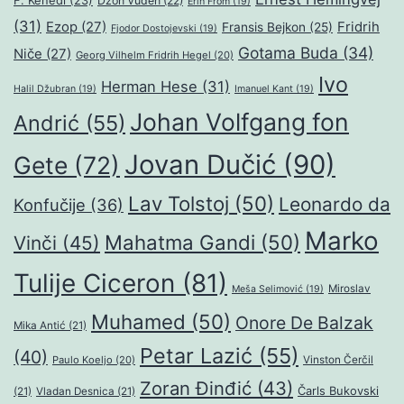
F. Kenedi
(23)
Džon Vuden
(22)
Erih From
(19)
(31)
Ezop
(27)
Fridrih
Fransis Bejkon
(25)
Fjodor Dostojevski
(19)
Gotama Buda
(34)
Niče
(27)
Georg Vilhelm Fridrih Hegel
(20)
Ivo
Herman Hese
(31)
Halil Džubran
(19)
Imanuel Kant
(19)
Johan Volfgang fon
Andrić
(55)
Jovan Dučić
(90)
Gete
(72)
Lav Tolstoj
(50)
Leonardo da
Konfučije
(36)
Marko
Mahatma Gandi
(50)
Vinči
(45)
Tulije Ciceron
(81)
Miroslav
Meša Selimović
(19)
Muhamed
(50)
Onore De Balzak
Mika Antić
(21)
Petar Lazić
(55)
(40)
Paulo Koeljo
(20)
Vinston Čerčil
Zoran Đinđić
(43)
Čarls Bukovski
(21)
Vladan Desnica
(21)