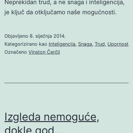
Neprekidan trud, a ne snaga i inteligencija,
je ključ da otključamo naše mogućnosti.
Objavljeno
8. siječnja 2014.
Kategorizirano kao
Inteligencija
,
Snaga
,
Trud
,
Upornost
Označeno
Vinston Čerčil
Izgleda nemoguće,
dokle god…