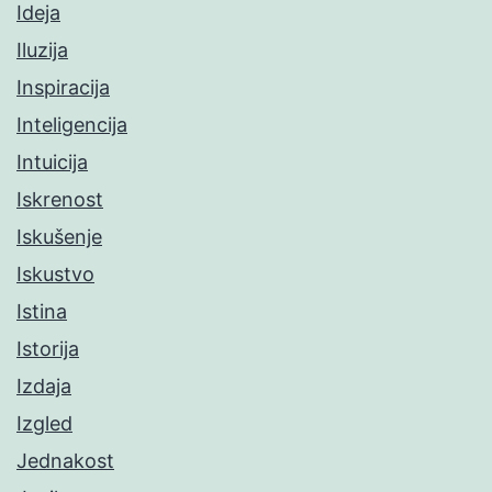
Ideja
Iluzija
Inspiracija
Inteligencija
Intuicija
Iskrenost
Iskušenje
Iskustvo
Istina
Istorija
Izdaja
Izgled
Jednakost