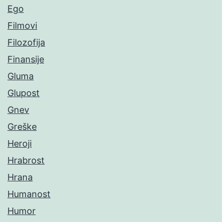
Ego
Filmovi
Filozofija
Finansije
Gluma
Glupost
Gnev
Greške
Heroji
Hrabrost
Hrana
Humanost
Humor