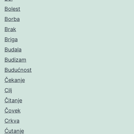
Bolest
Borba
Brak
Briga
Budala
Budizam
Budućnost
Čekanje
Cilj
Čitanje
Čovek
Crkva
Ćutanje