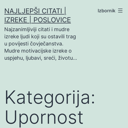
Preskoči
NAJLJEPŠI CITATI |
Izbornik
na
IZREKE | POSLOVICE
sadržaj
Najzanimljiviji citati i mudre
izreke ljudi koji su ostavili trag
u povijesti čovječanstva.
Mudre motivacijske izreke o
uspjehu, ljubavi, sreći, životu…
Kategorija:
Upornost