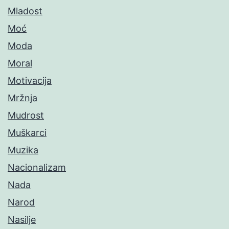
Mladost
Moć
Moda
Moral
Motivacija
Mržnja
Mudrost
Muškarci
Muzika
Nacionalizam
Nada
Narod
Nasilje