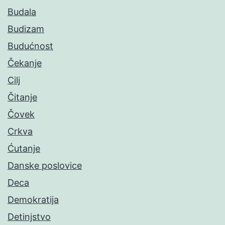
Budala
Budizam
Budućnost
Čekanje
Cilj
Čitanje
Čovek
Crkva
Ćutanje
Danske poslovice
Deca
Demokratija
Detinjstvo