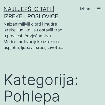
Preskoči
NAJLJEPŠI CITATI |
Izbornik
na
IZREKE | POSLOVICE
sadržaj
Najzanimljiviji citati i mudre
izreke ljudi koji su ostavili trag
u povijesti čovječanstva.
Mudre motivacijske izreke o
uspjehu, ljubavi, sreći, životu…
Kategorija:
Pohlepa