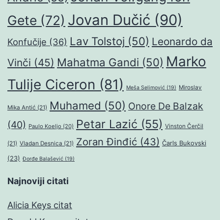
Jovan Dučić
(90)
Gete
(72)
Lav Tolstoj
(50)
Leonardo da
Konfučije
(36)
Marko
Mahatma Gandi
(50)
Vinči
(45)
Tulije Ciceron
(81)
Miroslav
Meša Selimović
(19)
Muhamed
(50)
Onore De Balzak
Mika Antić
(21)
Petar Lazić
(55)
(40)
Paulo Koeljo
(20)
Vinston Čerčil
Zoran Đinđić
(43)
Čarls Bukovski
(21)
Vladan Desnica
(21)
(23)
Đorđe Balašević
(19)
Najnoviji citati
Alicia Keys citat