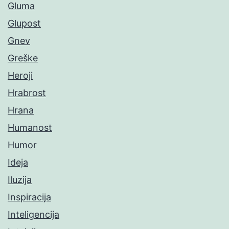
Gluma
Glupost
Gnev
Greške
Heroji
Hrabrost
Hrana
Humanost
Humor
Ideja
Iluzija
Inspiracija
Inteligencija