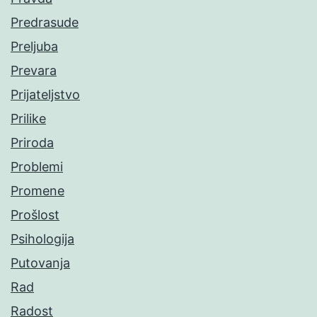
Predrasude
Preljuba
Prevara
Prijateljstvo
Prilike
Priroda
Problemi
Promene
Prošlost
Psihologija
Putovanja
Rad
Radost