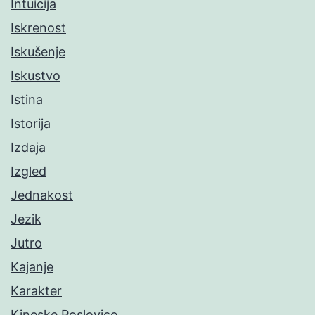
Intuicija
Iskrenost
Iskušenje
Iskustvo
Istina
Istorija
Izdaja
Izgled
Jednakost
Jezik
Jutro
Kajanje
Karakter
Kineske Poslovice