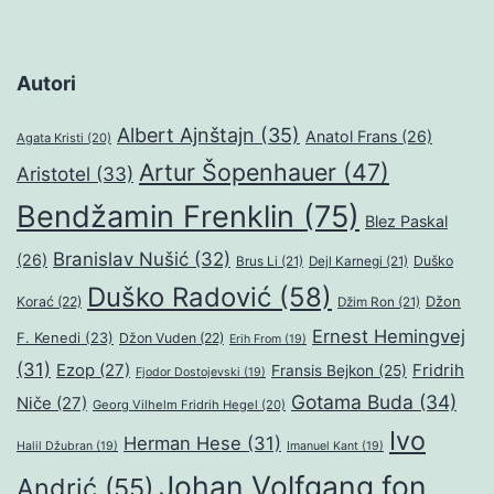
Autori
Albert Ajnštajn
(35)
Anatol Frans
(26)
Agata Kristi
(20)
Artur Šopenhauer
(47)
Aristotel
(33)
Bendžamin Frenklin
(75)
Blez Paskal
Branislav Nušić
(32)
(26)
Duško
Brus Li
(21)
Dejl Karnegi
(21)
Duško Radović
(58)
Džon
Korać
(22)
Džim Ron
(21)
Ernest Hemingvej
F. Kenedi
(23)
Džon Vuden
(22)
Erih From
(19)
(31)
Ezop
(27)
Fridrih
Fransis Bejkon
(25)
Fjodor Dostojevski
(19)
Gotama Buda
(34)
Niče
(27)
Georg Vilhelm Fridrih Hegel
(20)
Ivo
Herman Hese
(31)
Halil Džubran
(19)
Imanuel Kant
(19)
Johan Volfgang fon
Andrić
(55)