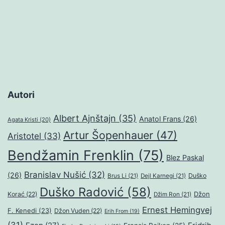
stranica
objava
Autori
Albert Ajnštajn
(35)
Anatol Frans
(26)
Agata Kristi
(20)
Artur Šopenhauer
(47)
Aristotel
(33)
Bendžamin Frenklin
(75)
Blez Paskal
Branislav Nušić
(32)
(26)
Duško
Brus Li
(21)
Dejl Karnegi
(21)
Duško Radović
(58)
Džon
Korać
(22)
Džim Ron
(21)
Ernest Hemingvej
F. Kenedi
(23)
Džon Vuden
(22)
Erih From
(19)