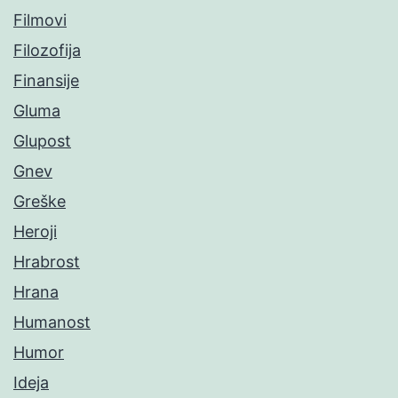
Filmovi
Filozofija
Finansije
Gluma
Glupost
Gnev
Greške
Heroji
Hrabrost
Hrana
Humanost
Humor
Ideja