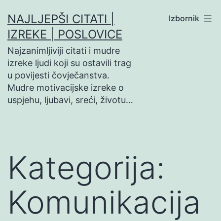
Preskoči
NAJLJEPŠI CITATI |
Izbornik
na
IZREKE | POSLOVICE
sadržaj
Najzanimljiviji citati i mudre
izreke ljudi koji su ostavili trag
u povijesti čovječanstva.
Mudre motivacijske izreke o
uspjehu, ljubavi, sreći, životu…
Kategorija:
Komunikacija