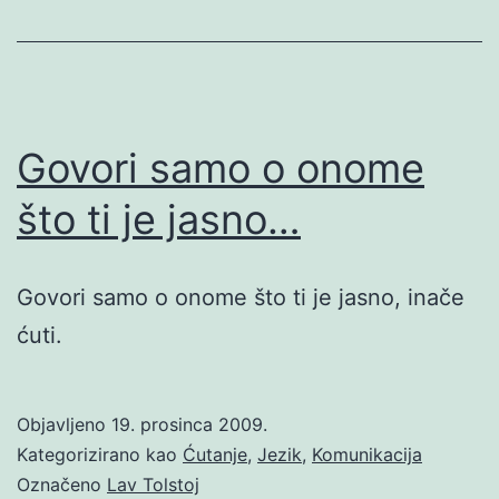
Govori samo o onome
što ti je jasno…
Govori samo o onome što ti je jasno, inače
ćuti.
Objavljeno
19. prosinca 2009.
Kategorizirano kao
Ćutanje
,
Jezik
,
Komunikacija
Označeno
Lav Tolstoj