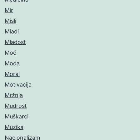
Mir
Misli
Mladi
Mladost
Moć
Moda
Moral
Motivacija
Mržnja
Mudrost
Muškarci
Muzika
Nacionalizam