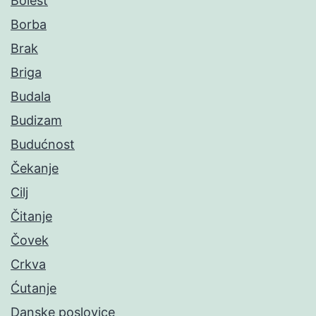
Bolest
Borba
Brak
Briga
Budala
Budizam
Budućnost
Čekanje
Cilj
Čitanje
Čovek
Crkva
Ćutanje
Danske poslovice