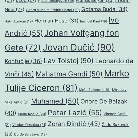
(31)
Ezop
(27)
Fridrih
Fransis Bejkon
(25)
Fjodor Dostojevski
(19)
Gotama Buda
(34)
Niče
(27)
Georg Vilhelm Fridrih Hegel
(20)
Ivo
Herman Hese
(31)
Halil Džubran
(19)
Imanuel Kant
(19)
Johan Volfgang fon
Andrić
(55)
Jovan Dučić
(90)
Gete
(72)
Lav Tolstoj
(50)
Leonardo da
Konfučije
(36)
Marko
Mahatma Gandi
(50)
Vinči
(45)
Tulije Ciceron
(81)
Miroslav
Meša Selimović
(19)
Muhamed
(50)
Onore De Balzak
Mika Antić
(21)
Petar Lazić
(55)
(40)
Paulo Koeljo
(20)
Vinston Čerčil
Zoran Đinđić
(43)
Čarls Bukovski
(21)
Vladan Desnica
(21)
(23)
Đorđe Balašević
(19)