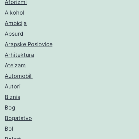
Aforizmi
Alkohol
Ambicija
Apsurd
Arapske Poslovice
Arhitektura
Ateizam
Automobili
Autori
Biznis
Bog
Bogatstvo
Bol