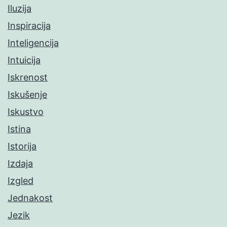
Iluzija
Inspiracija
Inteligencija
Intuicija
Iskrenost
Iskušenje
Iskustvo
Istina
Istorija
Izdaja
Izgled
Jednakost
Jezik