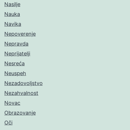
Nasilje
Nauka
Navika
Nepoverenje
Nepravda
Neprijatelji
Nesreća
Neuspeh
Nezadovoljstvo
Nezahvalnost
Novac
Obrazovanje
Oči