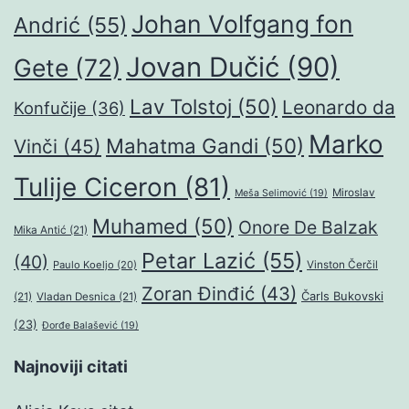
Johan Volfgang fon
Andrić
(55)
Jovan Dučić
(90)
Gete
(72)
Lav Tolstoj
(50)
Leonardo da
Konfučije
(36)
Marko
Mahatma Gandi
(50)
Vinči
(45)
Tulije Ciceron
(81)
Miroslav
Meša Selimović
(19)
Muhamed
(50)
Onore De Balzak
Mika Antić
(21)
Petar Lazić
(55)
(40)
Paulo Koeljo
(20)
Vinston Čerčil
Zoran Đinđić
(43)
Čarls Bukovski
(21)
Vladan Desnica
(21)
(23)
Đorđe Balašević
(19)
Najnoviji citati