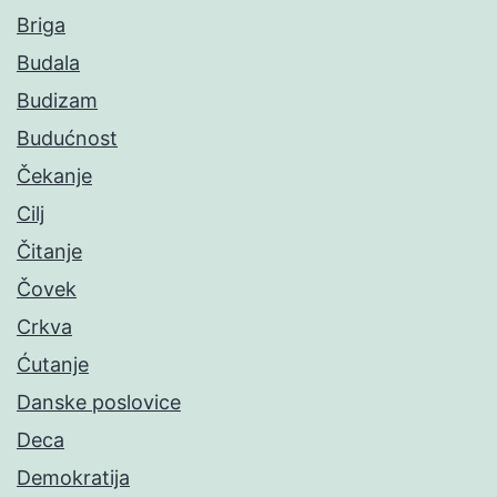
Briga
Budala
Budizam
Budućnost
Čekanje
Cilj
Čitanje
Čovek
Crkva
Ćutanje
Danske poslovice
Deca
Demokratija