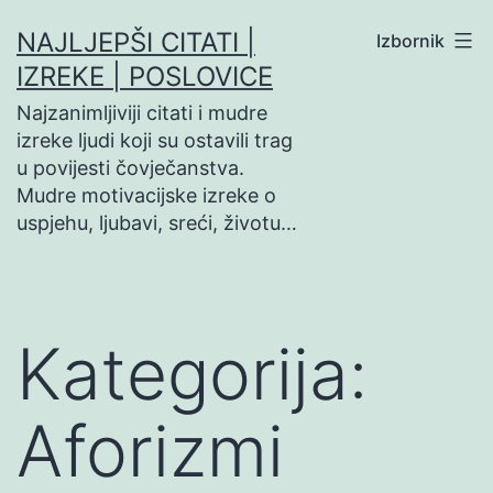
Preskoči
NAJLJEPŠI CITATI |
Izbornik
na
IZREKE | POSLOVICE
sadržaj
Najzanimljiviji citati i mudre
izreke ljudi koji su ostavili trag
u povijesti čovječanstva.
Mudre motivacijske izreke o
uspjehu, ljubavi, sreći, životu…
Kategorija:
Aforizmi