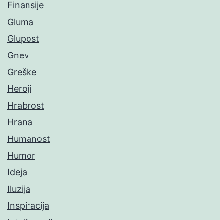
Finansije
Gluma
Glupost
Gnev
Greške
Heroji
Hrabrost
Hrana
Humanost
Humor
Ideja
Iluzija
Inspiracija