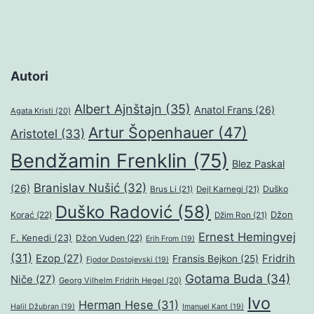
Autori
Albert Ajnštajn
(35)
Anatol Frans
(26)
Agata Kristi
(20)
Artur Šopenhauer
(47)
Aristotel
(33)
Bendžamin Frenklin
(75)
Blez Paskal
Branislav Nušić
(32)
(26)
Duško
Brus Li
(21)
Dejl Karnegi
(21)
Duško Radović
(58)
Džon
Korać
(22)
Džim Ron
(21)
Ernest Hemingvej
F. Kenedi
(23)
Džon Vuden
(22)
Erih From
(19)
(31)
Ezop
(27)
Fridrih
Fransis Bejkon
(25)
Fjodor Dostojevski
(19)
Gotama Buda
(34)
Niče
(27)
Georg Vilhelm Fridrih Hegel
(20)
Ivo
Herman Hese
(31)
Halil Džubran
(19)
Imanuel Kant
(19)