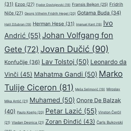
(31)
Ezop
(27)
Fridrih
Fransis Bejkon
(25)
Fjodor Dostojevski
(19)
Gotama Buda
(34)
Niče
(27)
Georg Vilhelm Fridrih Hegel
(20)
Ivo
Herman Hese
(31)
Halil Džubran
(19)
Imanuel Kant
(19)
Johan Volfgang fon
Andrić
(55)
Jovan Dučić
(90)
Gete
(72)
Lav Tolstoj
(50)
Leonardo da
Konfučije
(36)
Marko
Mahatma Gandi
(50)
Vinči
(45)
Tulije Ciceron
(81)
Miroslav
Meša Selimović
(19)
Muhamed
(50)
Onore De Balzak
Mika Antić
(21)
Petar Lazić
(55)
(40)
Paulo Koeljo
(20)
Vinston Čerčil
Zoran Đinđić
(43)
Čarls Bukovski
(21)
Vladan Desnica
(21)