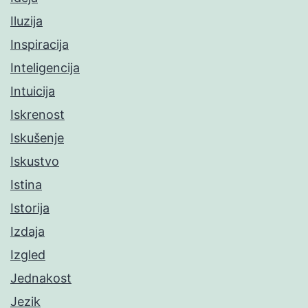
Iluzija
Inspiracija
Inteligencija
Intuicija
Iskrenost
Iskušenje
Iskustvo
Istina
Istorija
Izdaja
Izgled
Jednakost
Jezik