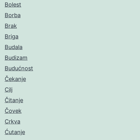
Bolest
Borba
Brak
Briga
Budala
Budizam
Budućnost
Čekanje
Cilj
Čitanje
Čovek
Crkva
Ćutanje