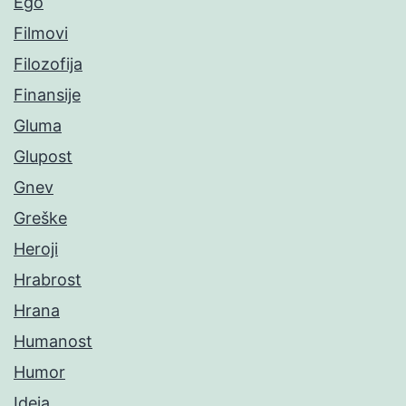
Ego
Filmovi
Filozofija
Finansije
Gluma
Glupost
Gnev
Greške
Heroji
Hrabrost
Hrana
Humanost
Humor
Ideja