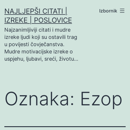
Preskoči
NAJLJEPŠI CITATI |
Izbornik
na
IZREKE | POSLOVICE
sadržaj
Najzanimljiviji citati i mudre
izreke ljudi koji su ostavili trag
u povijesti čovječanstva.
Mudre motivacijske izreke o
uspjehu, ljubavi, sreći, životu…
Oznaka:
Ezop