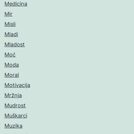
Medicina
Mir
Misli
Mladi
Mladost
Moć
Moda
Moral
Motivacija
Mržnja
Mudrost
Muškarci
Muzika