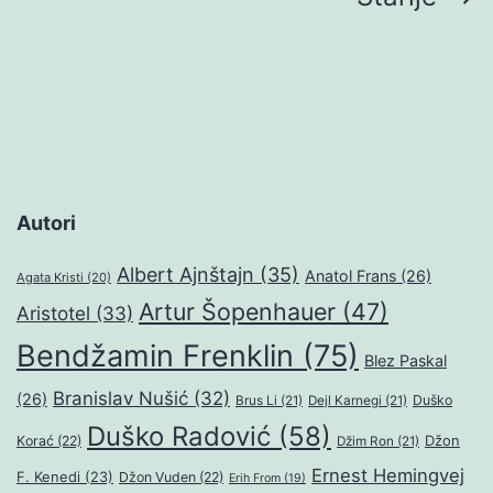
stranica
objava
Autori
Albert Ajnštajn
(35)
Anatol Frans
(26)
Agata Kristi
(20)
Artur Šopenhauer
(47)
Aristotel
(33)
Bendžamin Frenklin
(75)
Blez Paskal
Branislav Nušić
(32)
(26)
Duško
Brus Li
(21)
Dejl Karnegi
(21)
Duško Radović
(58)
Džon
Korać
(22)
Džim Ron
(21)
Ernest Hemingvej
F. Kenedi
(23)
Džon Vuden
(22)
Erih From
(19)