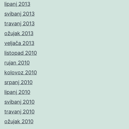
lipanj 2013
svibanj 2013
travanj 2013
ožujak 2013
veljača 2013
listopad 2010
rujan 2010
kolovoz 2010
srpanj 2010
lipanj 2010
svibanj 2010
travanj 2010
ožujak 2010