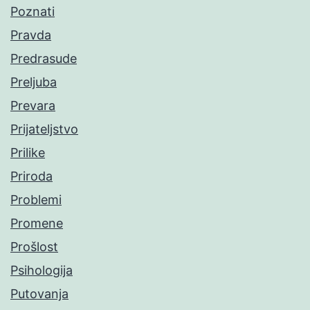
Poznati
Pravda
Predrasude
Preljuba
Prevara
Prijateljstvo
Prilike
Priroda
Problemi
Promene
Prošlost
Psihologija
Putovanja