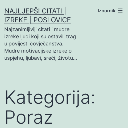
Preskoči
NAJLJEPŠI CITATI |
Izbornik
na
IZREKE | POSLOVICE
sadržaj
Najzanimljiviji citati i mudre
izreke ljudi koji su ostavili trag
u povijesti čovječanstva.
Mudre motivacijske izreke o
uspjehu, ljubavi, sreći, životu…
Kategorija:
Poraz