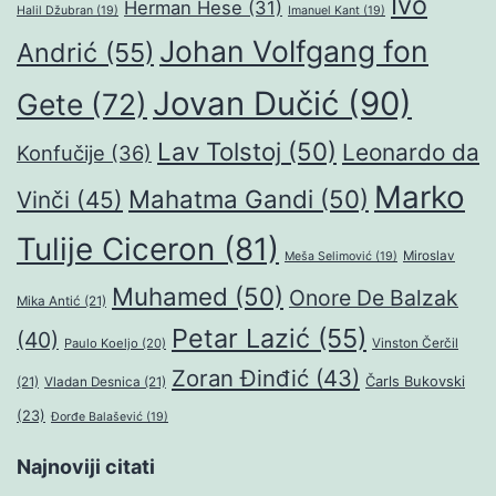
Ivo
Herman Hese
(31)
Halil Džubran
(19)
Imanuel Kant
(19)
Johan Volfgang fon
Andrić
(55)
Jovan Dučić
(90)
Gete
(72)
Lav Tolstoj
(50)
Leonardo da
Konfučije
(36)
Marko
Mahatma Gandi
(50)
Vinči
(45)
Tulije Ciceron
(81)
Miroslav
Meša Selimović
(19)
Muhamed
(50)
Onore De Balzak
Mika Antić
(21)
Petar Lazić
(55)
(40)
Paulo Koeljo
(20)
Vinston Čerčil
Zoran Đinđić
(43)
Čarls Bukovski
(21)
Vladan Desnica
(21)
(23)
Đorđe Balašević
(19)
Najnoviji citati