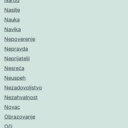
Narod
Nasilje
Nauka
Navika
Nepoverenje
Nepravda
Neprijatelji
Nesreća
Neuspeh
Nezadovoljstvo
Nezahvalnost
Novac
Obrazovanje
Oči