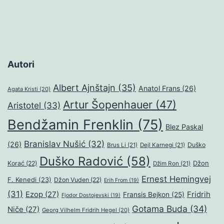
Autori
Albert Ajnštajn
(35)
Anatol Frans
(26)
Agata Kristi
(20)
Artur Šopenhauer
(47)
Aristotel
(33)
Bendžamin Frenklin
(75)
Blez Paskal
Branislav Nušić
(32)
(26)
Duško
Brus Li
(21)
Dejl Karnegi
(21)
Duško Radović
(58)
Džon
Korać
(22)
Džim Ron
(21)
Ernest Hemingvej
F. Kenedi
(23)
Džon Vuden
(22)
Erih From
(19)
(31)
Ezop
(27)
Fridrih
Fransis Bejkon
(25)
Fjodor Dostojevski
(19)
Gotama Buda
(34)
Niče
(27)
Georg Vilhelm Fridrih Hegel
(20)