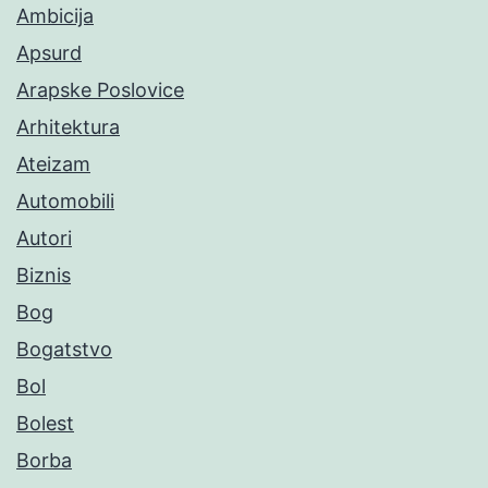
Ambicija
Apsurd
Arapske Poslovice
Arhitektura
Ateizam
Automobili
Autori
Biznis
Bog
Bogatstvo
Bol
Bolest
Borba