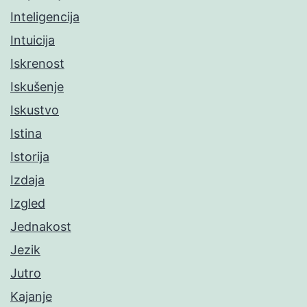
Inteligencija
Intuicija
Iskrenost
Iskušenje
Iskustvo
Istina
Istorija
Izdaja
Izgled
Jednakost
Jezik
Jutro
Kajanje