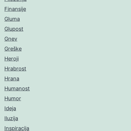
Finansije
Gluma
Glupost
Gnev
Greške
Heroji
Hrabrost
Hrana
Humanost
Humor
Ideja
Iluzija
Inspiracija