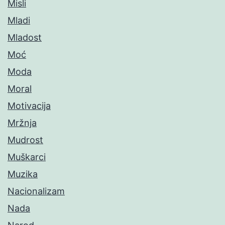
Misli
Mladi
Mladost
Moć
Moda
Moral
Motivacija
Mržnja
Mudrost
Muškarci
Muzika
Nacionalizam
Nada