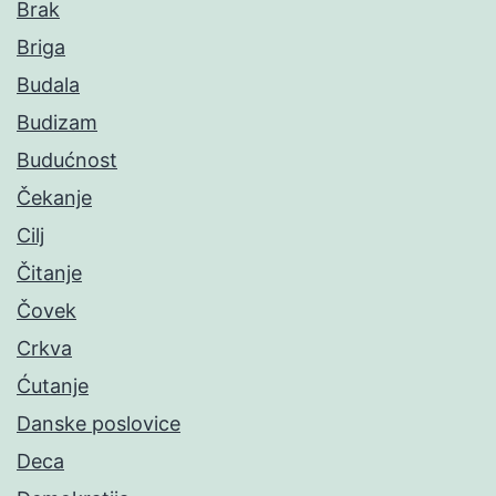
Brak
Briga
Budala
Budizam
Budućnost
Čekanje
Cilj
Čitanje
Čovek
Crkva
Ćutanje
Danske poslovice
Deca