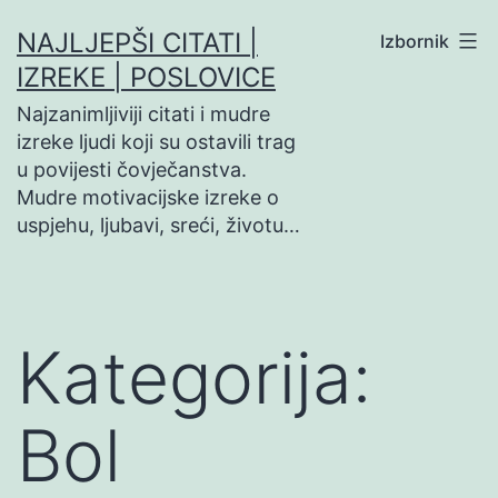
Preskoči
NAJLJEPŠI CITATI |
Izbornik
na
IZREKE | POSLOVICE
sadržaj
Najzanimljiviji citati i mudre
izreke ljudi koji su ostavili trag
u povijesti čovječanstva.
Mudre motivacijske izreke o
uspjehu, ljubavi, sreći, životu…
Kategorija:
Bol