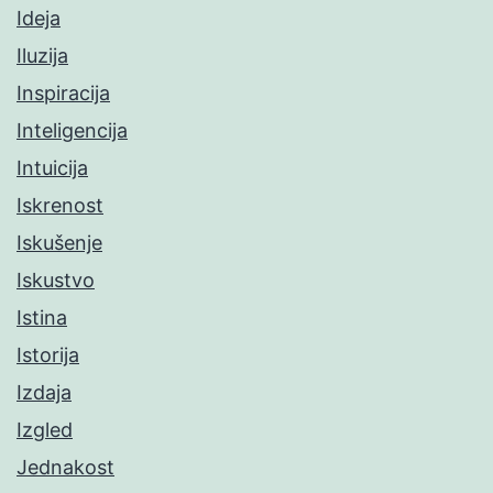
Ideja
Iluzija
Inspiracija
Inteligencija
Intuicija
Iskrenost
Iskušenje
Iskustvo
Istina
Istorija
Izdaja
Izgled
Jednakost