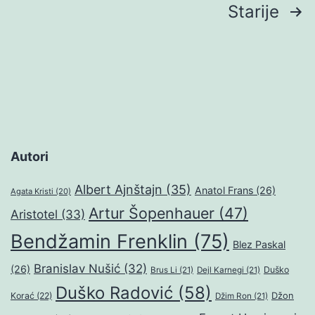
Brojevi
Starije
stranica
objava
Autori
Albert Ajnštajn
(35)
Anatol Frans
(26)
Agata Kristi
(20)
Artur Šopenhauer
(47)
Aristotel
(33)
Bendžamin Frenklin
(75)
Blez Paskal
Branislav Nušić
(32)
(26)
Duško
Brus Li
(21)
Dejl Karnegi
(21)
Duško Radović
(58)
Džon
Korać
(22)
Džim Ron
(21)