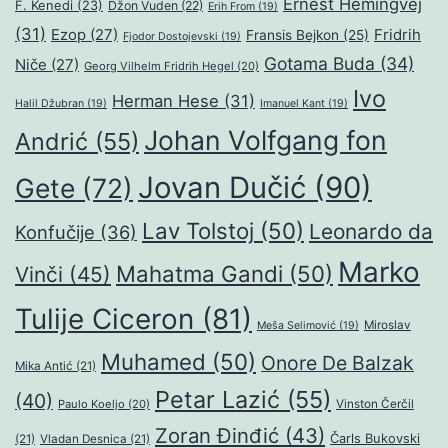
Ernest Hemingvej
F. Kenedi
(23)
Džon Vuden
(22)
Erih From
(19)
(31)
Ezop
(27)
Fridrih
Fransis Bejkon
(25)
Fjodor Dostojevski
(19)
Gotama Buda
(34)
Niče
(27)
Georg Vilhelm Fridrih Hegel
(20)
Ivo
Herman Hese
(31)
Halil Džubran
(19)
Imanuel Kant
(19)
Johan Volfgang fon
Andrić
(55)
Jovan Dučić
(90)
Gete
(72)
Lav Tolstoj
(50)
Leonardo da
Konfučije
(36)
Marko
Mahatma Gandi
(50)
Vinči
(45)
Tulije Ciceron
(81)
Miroslav
Meša Selimović
(19)
Muhamed
(50)
Onore De Balzak
Mika Antić
(21)
Petar Lazić
(55)
(40)
Paulo Koeljo
(20)
Vinston Čerčil
Zoran Đinđić
(43)
Čarls Bukovski
(21)
Vladan Desnica
(21)