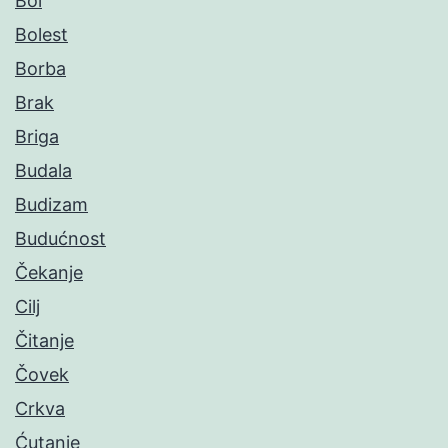
Bol
Bolest
Borba
Brak
Briga
Budala
Budizam
Budućnost
Čekanje
Cilj
Čitanje
Čovek
Crkva
Ćutanje