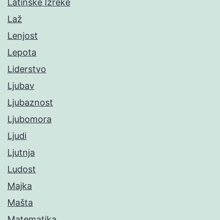
Latinske Izreke
Laž
Lenjost
Lepota
Liderstvo
Ljubav
Ljubaznost
Ljubomora
Ljudi
Ljutnja
Ludost
Majka
Mašta
Matematika