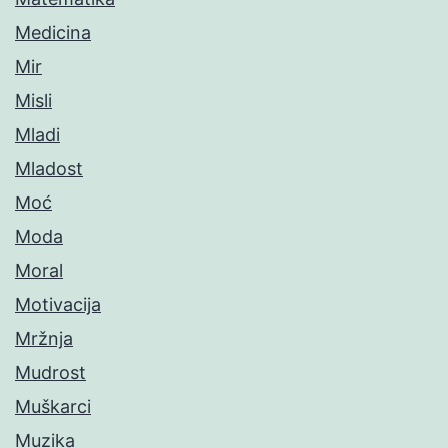
Medicina
Mir
Misli
Mladi
Mladost
Moć
Moda
Moral
Motivacija
Mržnja
Mudrost
Muškarci
Muzika