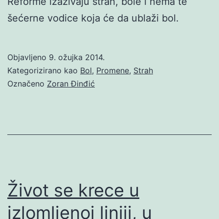
Reforme izazivaju strah, bole i nema te
šećerne vodice koja će da ublaži bol.
Objavljeno
9. ožujka 2014.
Kategorizirano kao
Bol
,
Promene
,
Strah
Označeno
Zoran Đinđić
Život se krece u
izlomljenoj liniji, u