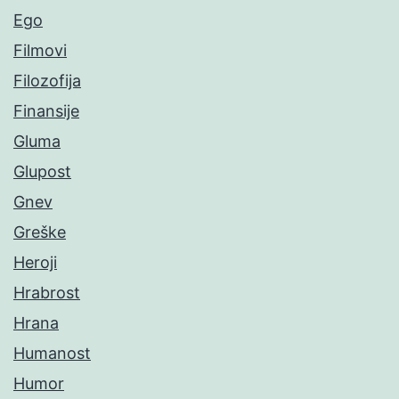
Ego
Filmovi
Filozofija
Finansije
Gluma
Glupost
Gnev
Greške
Heroji
Hrabrost
Hrana
Humanost
Humor