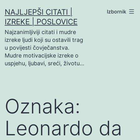
Preskoči
NAJLJEPŠI CITATI |
Izbornik
na
IZREKE | POSLOVICE
sadržaj
Najzanimljiviji citati i mudre
izreke ljudi koji su ostavili trag
u povijesti čovječanstva.
Mudre motivacijske izreke o
uspjehu, ljubavi, sreći, životu…
Oznaka:
Leonardo da