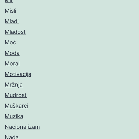
Mir
Misli
Mladi
Mladost
Moć
Moda
Moral
Motivacija
Mržnja
Mudrost
Muškarci
Muzika
Nacionalizam
Nada