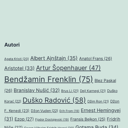
objava
Autori
Albert Ajnštajn
(35)
Anatol Frans
(26)
Agata Kristi
(20)
Artur Šopenhauer
(47)
Aristotel
(33)
Bendžamin Frenklin
(75)
Blez Paskal
Branislav Nušić
(32)
(26)
Duško
Brus Li
(21)
Dejl Karnegi
(21)
Duško Radović
(58)
Džon
Korać
(22)
Džim Ron
(21)
Ernest Hemingvej
F. Kenedi
(23)
Džon Vuden
(22)
Erih From
(19)
(31)
Ezop
(27)
Fridrih
Fransis Bejkon
(25)
Fjodor Dostojevski
(19)
Gotama Buda
(34)
Niče
(27)