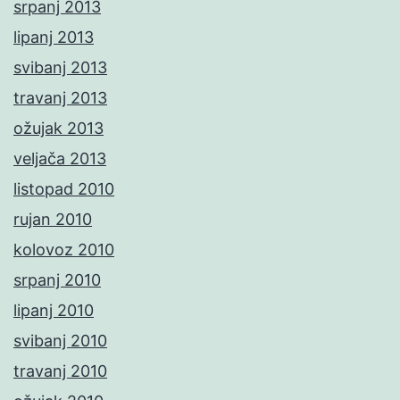
srpanj 2013
lipanj 2013
svibanj 2013
travanj 2013
ožujak 2013
veljača 2013
listopad 2010
rujan 2010
kolovoz 2010
srpanj 2010
lipanj 2010
svibanj 2010
travanj 2010