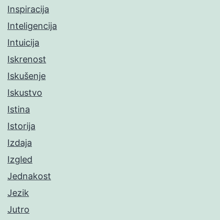
Inspiracija
Inteligencija
Intuicija
Iskrenost
Iskušenje
Iskustvo
Istina
Istorija
Izdaja
Izgled
Jednakost
Jezik
Jutro