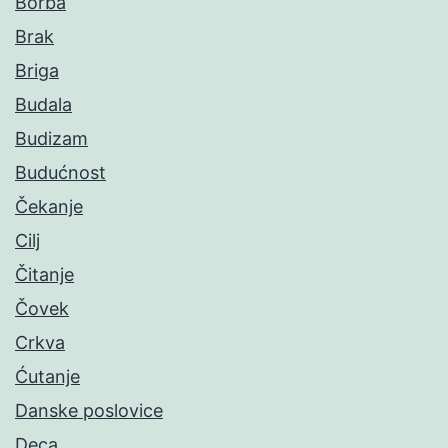
Borba
Brak
Briga
Budala
Budizam
Budućnost
Čekanje
Cilj
Čitanje
Čovek
Crkva
Ćutanje
Danske poslovice
Deca