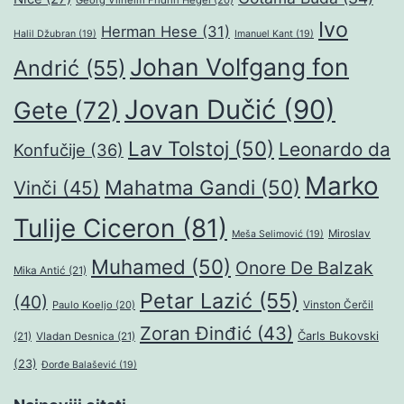
Georg Vilhelm Fridrih Hegel
(20)
Ivo
Herman Hese
(31)
Halil Džubran
(19)
Imanuel Kant
(19)
Johan Volfgang fon
Andrić
(55)
Jovan Dučić
(90)
Gete
(72)
Lav Tolstoj
(50)
Leonardo da
Konfučije
(36)
Marko
Mahatma Gandi
(50)
Vinči
(45)
Tulije Ciceron
(81)
Miroslav
Meša Selimović
(19)
Muhamed
(50)
Onore De Balzak
Mika Antić
(21)
Petar Lazić
(55)
(40)
Paulo Koeljo
(20)
Vinston Čerčil
Zoran Đinđić
(43)
Čarls Bukovski
(21)
Vladan Desnica
(21)
(23)
Đorđe Balašević
(19)