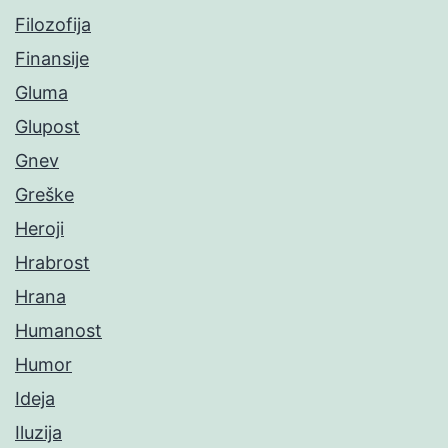
Filozofija
Finansije
Gluma
Glupost
Gnev
Greške
Heroji
Hrabrost
Hrana
Humanost
Humor
Ideja
Iluzija