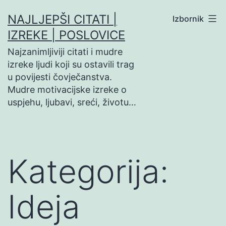
Preskoči
NAJLJEPŠI CITATI |
Izbornik
na
IZREKE | POSLOVICE
sadržaj
Najzanimljiviji citati i mudre
izreke ljudi koji su ostavili trag
u povijesti čovječanstva.
Mudre motivacijske izreke o
uspjehu, ljubavi, sreći, životu…
Kategorija:
Ideja