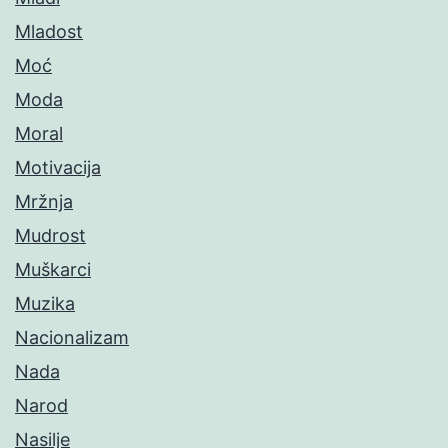
Mladost
Moć
Moda
Moral
Motivacija
Mržnja
Mudrost
Muškarci
Muzika
Nacionalizam
Nada
Narod
Nasilje