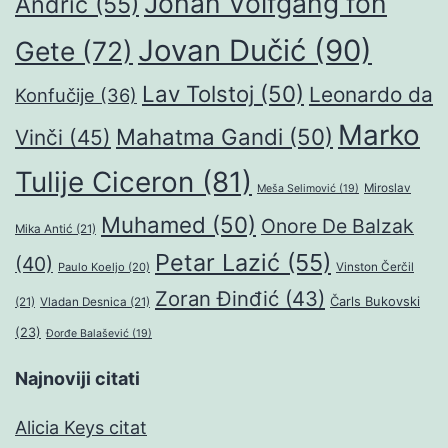
Johan Volfgang fon
Andrić
(55)
Jovan Dučić
(90)
Gete
(72)
Lav Tolstoj
(50)
Leonardo da
Konfučije
(36)
Marko
Mahatma Gandi
(50)
Vinči
(45)
Tulije Ciceron
(81)
Miroslav
Meša Selimović
(19)
Muhamed
(50)
Onore De Balzak
Mika Antić
(21)
Petar Lazić
(55)
(40)
Paulo Koeljo
(20)
Vinston Čerčil
Zoran Đinđić
(43)
Čarls Bukovski
(21)
Vladan Desnica
(21)
(23)
Đorđe Balašević
(19)
Najnoviji citati
Alicia Keys citat