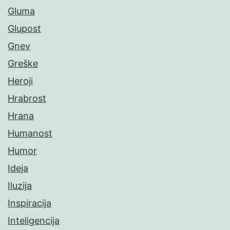
Gluma
Glupost
Gnev
Greške
Heroji
Hrabrost
Hrana
Humanost
Humor
Ideja
Iluzija
Inspiracija
Inteligencija