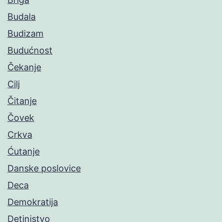
Budala
Budizam
Budućnost
Čekanje
Cilj
Čitanje
Čovek
Crkva
Ćutanje
Danske poslovice
Deca
Demokratija
Detinjstvo