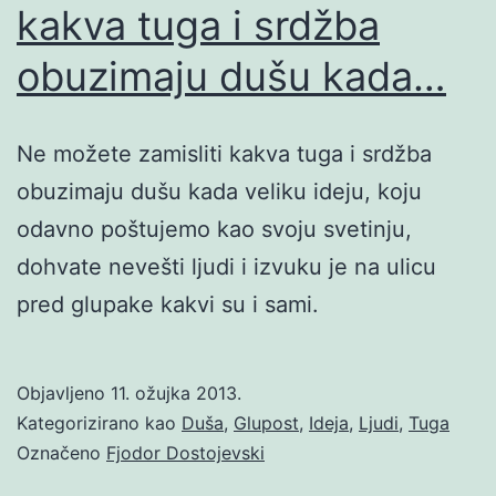
kakva tuga i srdžba
obuzimaju dušu kada…
Ne možete zamisliti kakva tuga i srdžba
obuzimaju dušu kada veliku ideju, koju
odavno poštujemo kao svoju svetinju,
dohvate nevešti ljudi i izvuku je na ulicu
pred glupake kakvi su i sami.
Objavljeno
11. ožujka 2013.
Kategorizirano kao
Duša
,
Glupost
,
Ideja
,
Ljudi
,
Tuga
Označeno
Fjodor Dostojevski