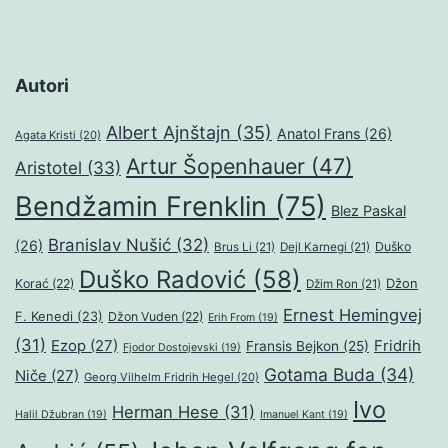
Autori
Albert Ajnštajn
(35)
Anatol Frans
(26)
Agata Kristi
(20)
Artur Šopenhauer
(47)
Aristotel
(33)
Bendžamin Frenklin
(75)
Blez Paskal
Branislav Nušić
(32)
(26)
Duško
Brus Li
(21)
Dejl Karnegi
(21)
Duško Radović
(58)
Džon
Korać
(22)
Džim Ron
(21)
Ernest Hemingvej
F. Kenedi
(23)
Džon Vuden
(22)
Erih From
(19)
(31)
Ezop
(27)
Fridrih
Fransis Bejkon
(25)
Fjodor Dostojevski
(19)
Gotama Buda
(34)
Niče
(27)
Georg Vilhelm Fridrih Hegel
(20)
Ivo
Herman Hese
(31)
Halil Džubran
(19)
Imanuel Kant
(19)