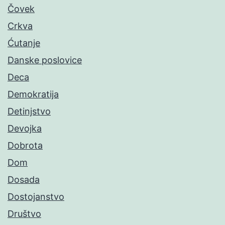
Čovek
Crkva
Ćutanje
Danske poslovice
Deca
Demokratija
Detinjstvo
Devojka
Dobrota
Dom
Dosada
Dostojanstvo
Društvo