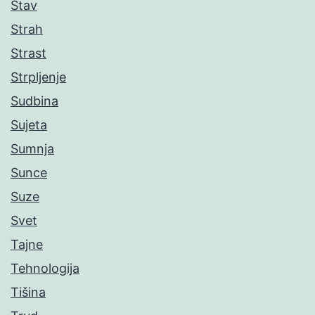
Stav
Strah
Strast
Strpljenje
Sudbina
Sujeta
Sumnja
Sunce
Suze
Svet
Tajne
Tehnologija
Tišina