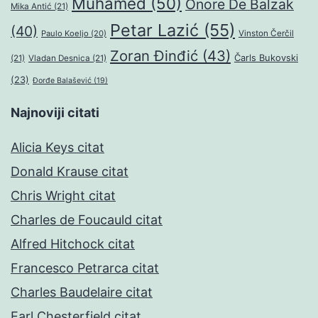
Muhamed
(50)
Onore De Balzak
Mika Antić
(21)
Petar Lazić
(55)
(40)
Paulo Koeljo
(20)
Vinston Čerčil
Zoran Đinđić
(43)
Čarls Bukovski
(21)
Vladan Desnica
(21)
(23)
Đorđe Balašević
(19)
Najnoviji citati
Alicia Keys citat
Donald Krause citat
Chris Wright citat
Charles de Foucauld citat
Alfred Hitchock citat
Francesco Petrarca citat
Charles Baudelaire citat
Earl Chesterfield citat