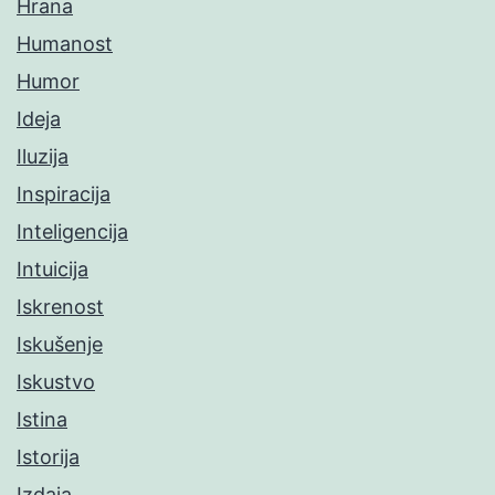
Hrana
Humanost
Humor
Ideja
Iluzija
Inspiracija
Inteligencija
Intuicija
Iskrenost
Iskušenje
Iskustvo
Istina
Istorija
Izdaja