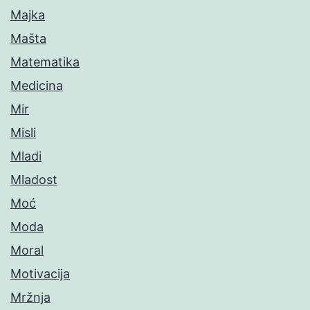
Majka
Mašta
Matematika
Medicina
Mir
Misli
Mladi
Mladost
Moć
Moda
Moral
Motivacija
Mržnja