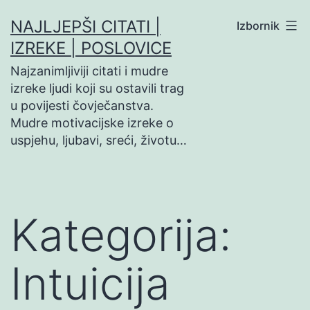
Preskoči
NAJLJEPŠI CITATI |
Izbornik
na
IZREKE | POSLOVICE
sadržaj
Najzanimljiviji citati i mudre
izreke ljudi koji su ostavili trag
u povijesti čovječanstva.
Mudre motivacijske izreke o
uspjehu, ljubavi, sreći, životu…
Kategorija:
Intuicija