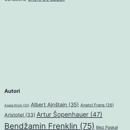
Autori
Albert Ajnštajn
(35)
Anatol Frans
(26)
Agata Kristi
(20)
Artur Šopenhauer
(47)
Aristotel
(33)
Bendžamin Frenklin
(75)
Blez Paskal