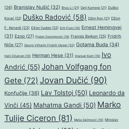
Branislav Nušić
(32)
(26)
Duško
Brus Li
(21)
Dejl Karnegi
(21)
Duško Radović
(58)
Džon
Korać
(22)
Džim Ron
(21)
Ernest Hemingvej
F. Kenedi
(23)
Džon Vuden
(22)
Erih From
(19)
(31)
Ezop
(27)
Fridrih
Fransis Bejkon
(25)
Fjodor Dostojevski
(19)
Gotama Buda
(34)
Niče
(27)
Georg Vilhelm Fridrih Hegel
(20)
Ivo
Herman Hese
(31)
Halil Džubran
(19)
Imanuel Kant
(19)
Johan Volfgang fon
Andrić
(55)
Jovan Dučić
(90)
Gete
(72)
Lav Tolstoj
(50)
Leonardo da
Konfučije
(36)
Marko
Mahatma Gandi
(50)
Vinči
(45)
Tulije Ciceron
(81)
Miroslav
Meša Selimović
(19)