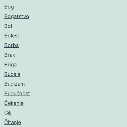
Bog
Bogatstvo
Bol
Bolest
Borba
Brak
Briga
Budala
Budizam
Budućnost
Čekanje
Cilj
Čitanje