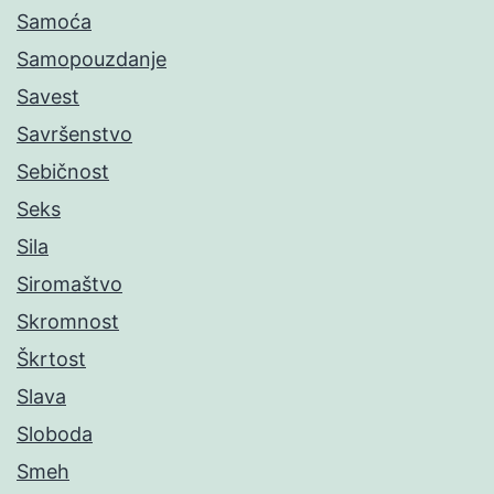
Samoća
Samopouzdanje
Savest
Savršenstvo
Sebičnost
Seks
Sila
Siromaštvo
Skromnost
Škrtost
Slava
Sloboda
Smeh