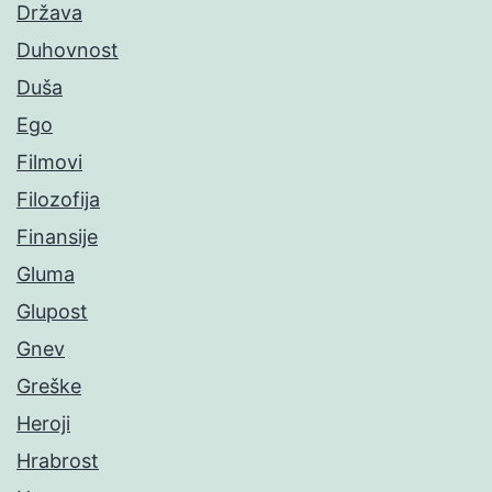
Država
Duhovnost
Duša
Ego
Filmovi
Filozofija
Finansije
Gluma
Glupost
Gnev
Greške
Heroji
Hrabrost