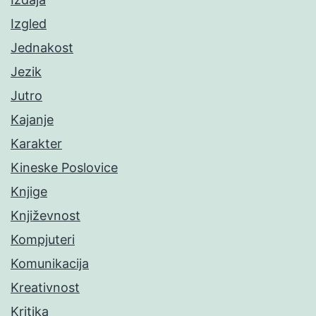
Izgled
Jednakost
Jezik
Jutro
Kajanje
Karakter
Kineske Poslovice
Knjige
Književnost
Kompjuteri
Komunikacija
Kreativnost
Kritika