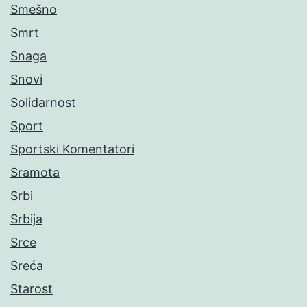
Smešno
Smrt
Snaga
Snovi
Solidarnost
Sport
Sportski Komentatori
Sramota
Srbi
Srbija
Srce
Sreća
Starost