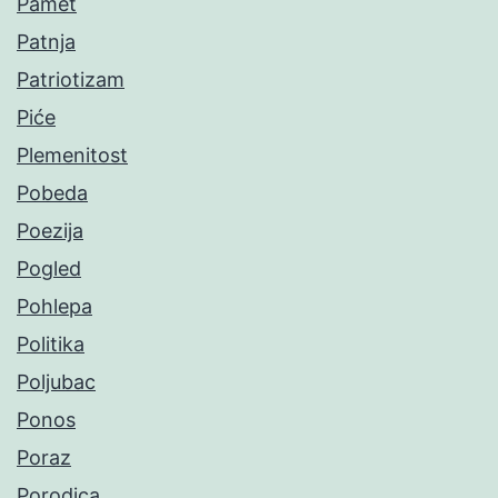
Pamet
Patnja
Patriotizam
Piće
Plemenitost
Pobeda
Poezija
Pogled
Pohlepa
Politika
Poljubac
Ponos
Poraz
Porodica