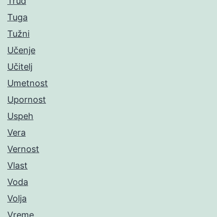
Trud
Tuga
Tužni
Učenje
Učitelj
Umetnost
Upornost
Uspeh
Vera
Vernost
Vlast
Voda
Volja
Vreme