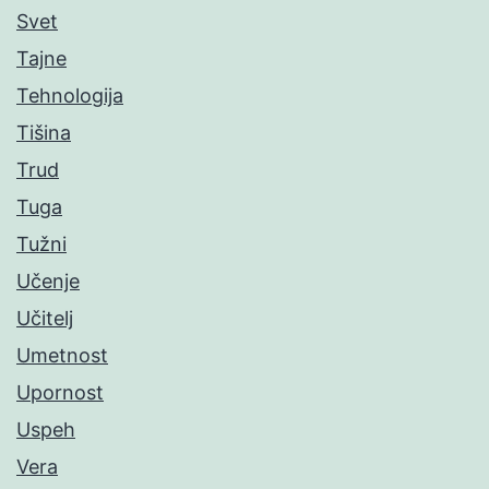
Svet
Tajne
Tehnologija
Tišina
Trud
Tuga
Tužni
Učenje
Učitelj
Umetnost
Upornost
Uspeh
Vera