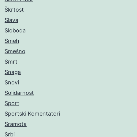
Škrtost
Slava
Sloboda
Smeh
Smešno
Smrt
Snaga
Snovi
Solidarnost
Sport
Sportski Komentatori
Sramota
Srbi