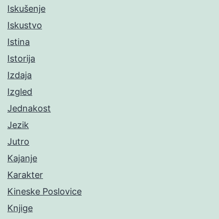
Iskušenje
Iskustvo
Istina
Istorija
Izdaja
Izgled
Jednakost
Jezik
Jutro
Kajanje
Karakter
Kineske Poslovice
Knjige