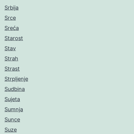
Srbija
Srce
Sreća
Starost
Stav
Strah
Strast
Strpljenje
Sudbina
Sujeta
Sumnja
Sunce
Suze