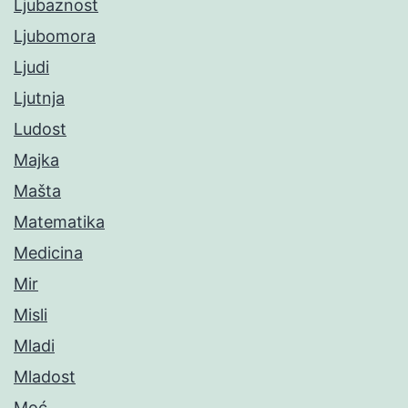
Ljubaznost
Ljubomora
Ljudi
Ljutnja
Ludost
Majka
Mašta
Matematika
Medicina
Mir
Misli
Mladi
Mladost
Moć