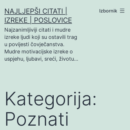
Preskoči
NAJLJEPŠI CITATI |
Izbornik
na
IZREKE | POSLOVICE
sadržaj
Najzanimljiviji citati i mudre
izreke ljudi koji su ostavili trag
u povijesti čovječanstva.
Mudre motivacijske izreke o
uspjehu, ljubavi, sreći, životu…
Kategorija:
Poznati