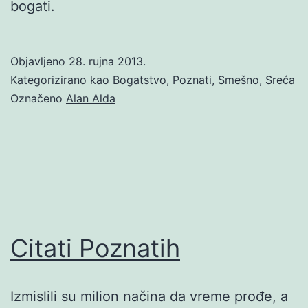
bogati.
Objavljeno
28. rujna 2013.
Kategorizirano kao
Bogatstvo
,
Poznati
,
Smešno
,
Sreća
Označeno
Alan Alda
Citati Poznatih
Izmislili su milion načina da vreme prođe, a