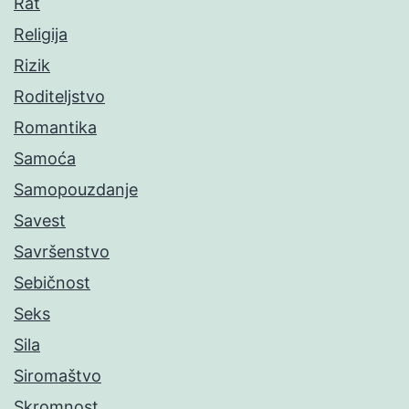
Rat
Religija
Rizik
Roditeljstvo
Romantika
Samoća
Samopouzdanje
Savest
Savršenstvo
Sebičnost
Seks
Sila
Siromaštvo
Skromnost