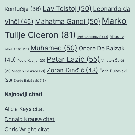
Lav Tolstoj
(50)
Leonardo da
Konfučije
(36)
Marko
Mahatma Gandi
(50)
Vinči
(45)
Tulije Ciceron
(81)
Miroslav
Meša Selimović
(19)
Muhamed
(50)
Onore De Balzak
Mika Antić
(21)
Petar Lazić
(55)
(40)
Paulo Koeljo
(20)
Vinston Čerčil
Zoran Đinđić
(43)
Čarls Bukovski
(21)
Vladan Desnica
(21)
(23)
Đorđe Balašević
(19)
Najnoviji citati
Alicia Keys citat
Donald Krause citat
Chris Wright citat