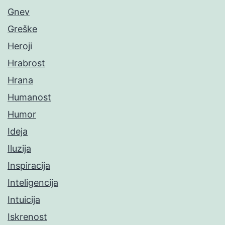
Gnev
Greške
Heroji
Hrabrost
Hrana
Humanost
Humor
Ideja
Iluzija
Inspiracija
Inteligencija
Intuicija
Iskrenost