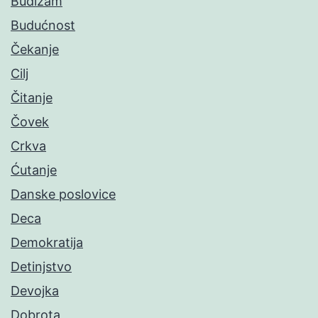
Budizam
Budućnost
Čekanje
Cilj
Čitanje
Čovek
Crkva
Ćutanje
Danske poslovice
Deca
Demokratija
Detinjstvo
Devojka
Dobrota