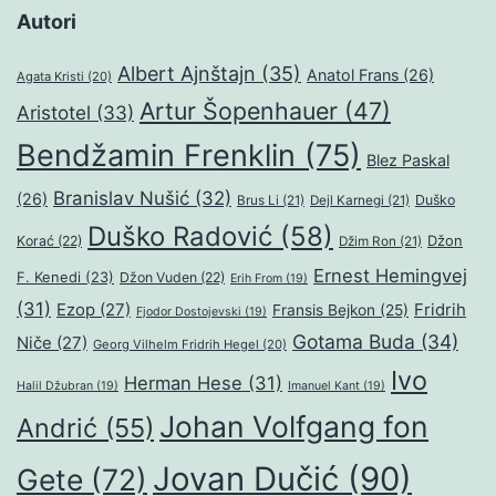
Autori
Albert Ajnštajn
(35)
Anatol Frans
(26)
Agata Kristi
(20)
Artur Šopenhauer
(47)
Aristotel
(33)
Bendžamin Frenklin
(75)
Blez Paskal
Branislav Nušić
(32)
(26)
Duško
Brus Li
(21)
Dejl Karnegi
(21)
Duško Radović
(58)
Džon
Korać
(22)
Džim Ron
(21)
Ernest Hemingvej
F. Kenedi
(23)
Džon Vuden
(22)
Erih From
(19)
(31)
Ezop
(27)
Fridrih
Fransis Bejkon
(25)
Fjodor Dostojevski
(19)
Gotama Buda
(34)
Niče
(27)
Georg Vilhelm Fridrih Hegel
(20)
Ivo
Herman Hese
(31)
Halil Džubran
(19)
Imanuel Kant
(19)
Johan Volfgang fon
Andrić
(55)
Jovan Dučić
(90)
Gete
(72)