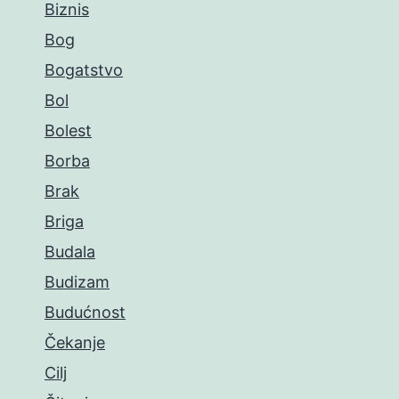
Biznis
Bog
Bogatstvo
Bol
Bolest
Borba
Brak
Briga
Budala
Budizam
Budućnost
Čekanje
Cilj