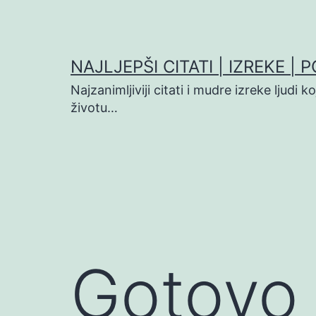
Preskoči
na
sadržaj
NAJLJEPŠI CITATI | IZREKE | 
Najzanimljiviji citati i mudre izreke ljudi 
životu…
Gotovo 