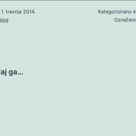
o
1. travnja 2014.
Kategorizirano 
blog
Označen
daj ga…