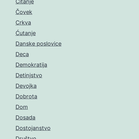
Čitanje
Čovek
Crkva
Ćutanje
Danske poslovice
Deca
Demokratija
Detinjstvo
Devojka
Dobrota
Dom
Dosada
Dostojanstvo
Društvo