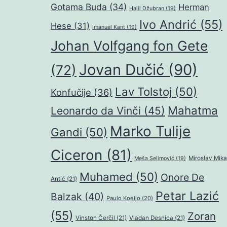
Gotama Buda
(34)
Herman
Halil Džubran
(19)
Ivo Andrić
(55)
Hese
(31)
Imanuel Kant
(19)
Johan Volfgang fon Gete
Jovan Dučić
(90)
(72)
Lav Tolstoj
(50)
Konfučije
(36)
Mahatma
Leonardo da Vinči
(45)
Marko Tulije
Gandi
(50)
Ciceron
(81)
Miroslav Mika
Meša Selimović
(19)
Muhamed
(50)
Onore De
Antić
(21)
Petar Lazić
Balzak
(40)
Paulo Koeljo
(20)
(55)
Zoran
Vinston Čerčil
(21)
Vladan Desnica
(21)