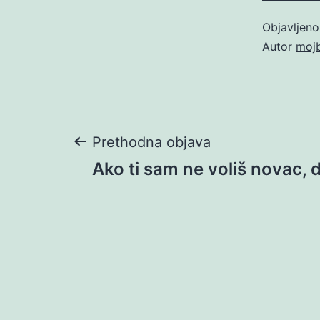
Objavljen
Autor
moj
Navigacija
Prethodna objava
Ako ti sam ne voliš novac, 
objava