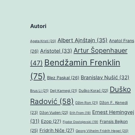
Autori
Albert Ajnštajn
(35)
Anatol Frans
Agata Kristi
(20)
Artur Šopenhauer
Aristotel
(33)
(26)
Bendžamin Frenklin
(47)
(75)
Branislav Nušić
(32)
Blez Paskal
(26)
Duško
Duško Korać
(22)
Brus Li
(21)
Dejl Karnegi
(21)
Radović
(58)
Džon F. Kenedi
Džim Ron
(21)
Ernest Hemingvej
(23)
Džon Vuden
(22)
Erih From
(19)
(31)
Ezop
(27)
Fransis Bejkon
Fjodor Dostojevski
(19)
Fridrih Niče
(27)
(25)
Georg Vilhelm Fridrih Hegel
(20)