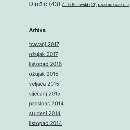
Đinđić
(43)
Čarls Bukovski
(23)
Đorđe Balašević
(19)
Arhiva
travanj 2017
ožujak 2017
listopad 2016
ožujak 2015
veljača 2015
siječanj 2015
prosinac 2014
studeni 2014
listopad 2014