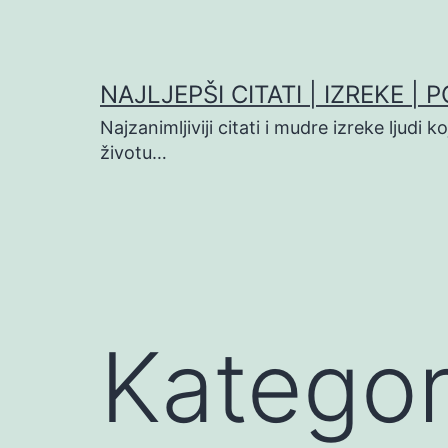
Preskoči
na
sadržaj
NAJLJEPŠI CITATI | IZREKE | 
Najzanimljiviji citati i mudre izreke ljudi 
životu…
Kategor