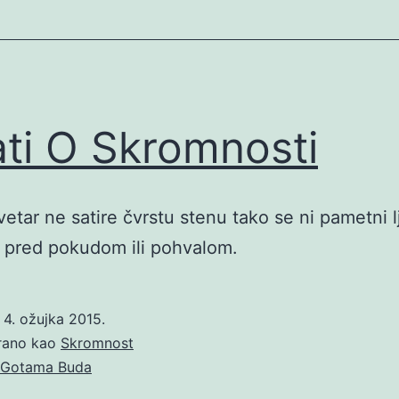
ati O Skromnosti
vetar ne satire čvrstu stenu tako se ni pametni l
 pred pokudom ili pohvalom.
o
4. ožujka 2015.
irano kao
Skromnost
Gotama Buda