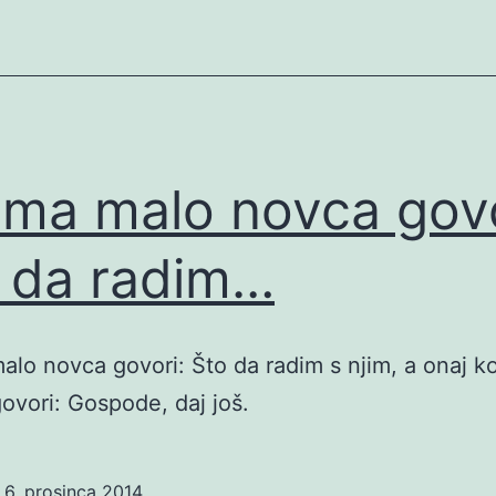
ima malo novca govo
 da radim…
alo novca govori: Što da radim s njim, a onaj ko
vori: Gospode, daj još.
o
6. prosinca 2014.