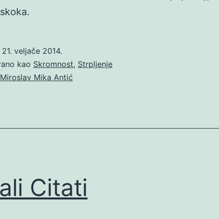
oskoka.
o
21. veljače 2014.
irano kao
Skromnost
,
Strpljenje
Miroslav Mika Antić
li Citati