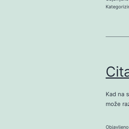
Kategoriz
Cit
Kad na s
može raz
Objavljen