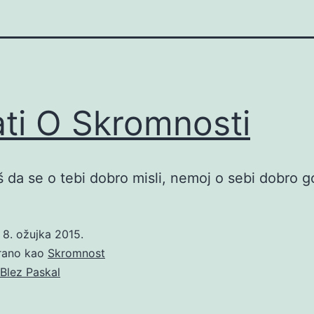
ati O Skromnosti
š da se o tebi dobro misli, nemoj o sebi dobro go
o
8. ožujka 2015.
irano kao
Skromnost
Blez Paskal