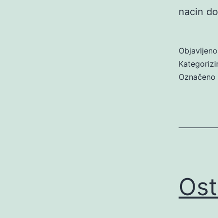
nacin d
Objavljen
Kategoriz
Označeno
Osta