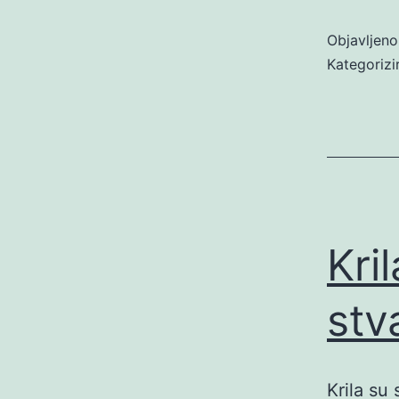
Objavljen
Kategoriz
Kri
stv
Krila su