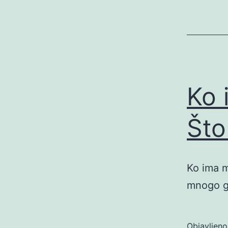
Ko 
Što
Ko ima m
mnogo go
Objavljen