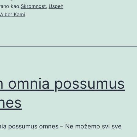
irano kao
Skromnost
,
Uspeh
Alber Kami
n omnia possumus
nes
ia possumus omnes – Ne možemo svi sve