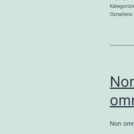
Kategoriz
Označeno
No
om
Non omn