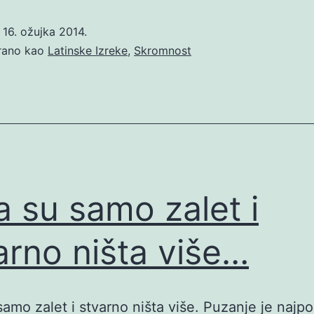
o
16. ožujka 2014.
irano kao
Latinske Izreke
,
Skromnost
la su samo zalet i
arno ništa više…
 samo zalet i stvarno ništa više. Puzanje je najpo