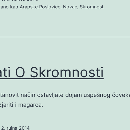
irano kao
Arapske Poslovice
,
Novac
,
Skromnost
ati O Skromnosti
tanovit način ostavljate dojam uspešnog čoveka
jariti i magarca.
o
2. rujna 2014.