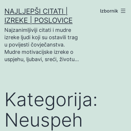
Preskoči
NAJLJEPŠI CITATI |
Izbornik
na
IZREKE | POSLOVICE
sadržaj
Najzanimljiviji citati i mudre
izreke ljudi koji su ostavili trag
u povijesti čovječanstva.
Mudre motivacijske izreke o
uspjehu, ljubavi, sreći, životu…
Kategorija:
Neuspeh