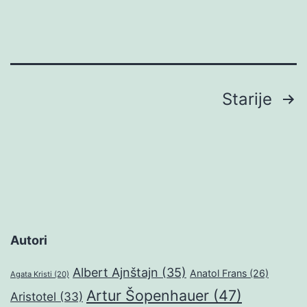
Brojevi
Starije
stranica
objava
Autori
Albert Ajnštajn
(35)
Anatol Frans
(26)
Agata Kristi
(20)
Artur Šopenhauer
(47)
Aristotel
(33)