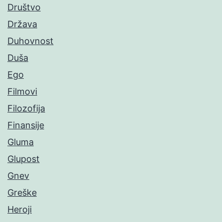
Društvo
Država
Duhovnost
Duša
Ego
Filmovi
Filozofija
Finansije
Gluma
Glupost
Gnev
Greške
Heroji