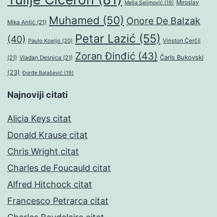
Miroslav
Meša Selimović
(19)
Muhamed
(50)
Onore De Balzak
Mika Antić
(21)
Petar Lazić
(55)
(40)
Paulo Koeljo
(20)
Vinston Čerčil
Zoran Đinđić
(43)
Čarls Bukovski
(21)
Vladan Desnica
(21)
(23)
Đorđe Balašević
(19)
Najnoviji citati
Alicia Keys citat
Donald Krause citat
Chris Wright citat
Charles de Foucauld citat
Alfred Hitchock citat
Francesco Petrarca citat