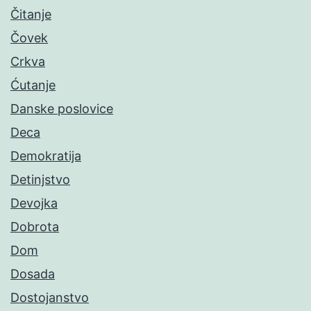
Čitanje
Čovek
Crkva
Ćutanje
Danske poslovice
Deca
Demokratija
Detinjstvo
Devojka
Dobrota
Dom
Dosada
Dostojanstvo