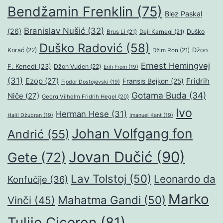
Bendžamin Frenklin
(75)
Blez Paskal
Branislav Nušić
(32)
(26)
Duško
Brus Li
(21)
Dejl Karnegi
(21)
Duško Radović
(58)
Džon
Korać
(22)
Džim Ron
(21)
Ernest Hemingvej
F. Kenedi
(23)
Džon Vuden
(22)
Erih From
(19)
(31)
Ezop
(27)
Fridrih
Fransis Bejkon
(25)
Fjodor Dostojevski
(19)
Gotama Buda
(34)
Niče
(27)
Georg Vilhelm Fridrih Hegel
(20)
Ivo
Herman Hese
(31)
Halil Džubran
(19)
Imanuel Kant
(19)
Johan Volfgang fon
Andrić
(55)
Jovan Dučić
(90)
Gete
(72)
Lav Tolstoj
(50)
Leonardo da
Konfučije
(36)
Marko
Mahatma Gandi
(50)
Vinči
(45)
Tulije Ciceron
(81)