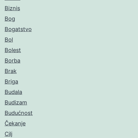
Biznis
Bog
Bogatstvo
Bol
Bolest
Borba
Brak
Briga
Budala
Budizam
Budućnost
Čekanje
Cilj