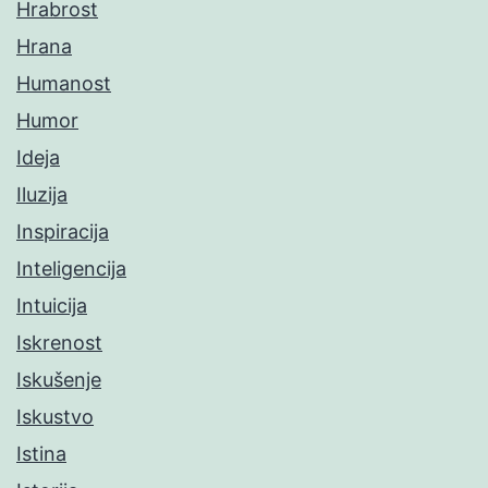
Hrabrost
Hrana
Humanost
Humor
Ideja
Iluzija
Inspiracija
Inteligencija
Intuicija
Iskrenost
Iskušenje
Iskustvo
Istina