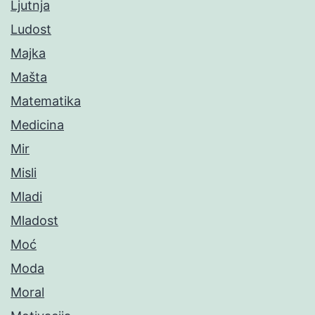
Ljutnja
Ludost
Majka
Mašta
Matematika
Medicina
Mir
Misli
Mladi
Mladost
Moć
Moda
Moral