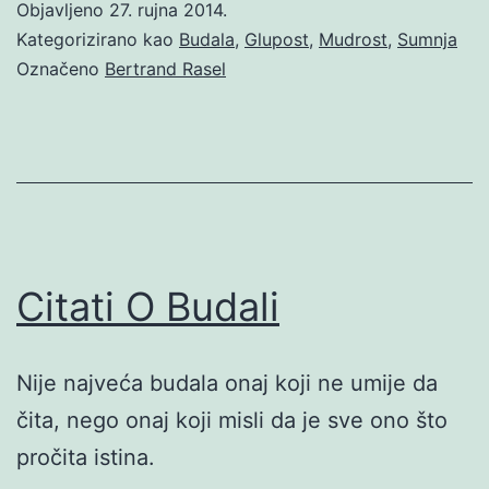
Objavljeno
27. rujna 2014.
Kategorizirano kao
Budala
,
Glupost
,
Mudrost
,
Sumnja
Označeno
Bertrand Rasel
Citati O Budali
Nije najveća budala onaj koji ne umije da
čita, nego onaj koji misli da je sve ono što
pročita istina.