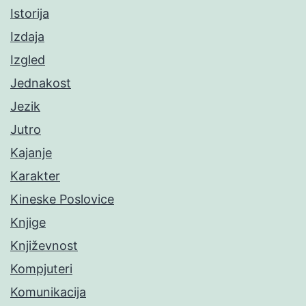
Istorija
Izdaja
Izgled
Jednakost
Jezik
Jutro
Kajanje
Karakter
Kineske Poslovice
Knjige
Književnost
Kompjuteri
Komunikacija