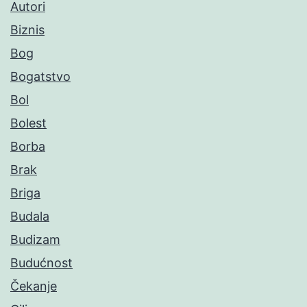
Autori
Biznis
Bog
Bogatstvo
Bol
Bolest
Borba
Brak
Briga
Budala
Budizam
Budućnost
Čekanje