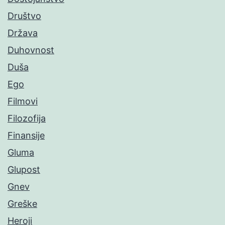
Društvo
Država
Duhovnost
Duša
Ego
Filmovi
Filozofija
Finansije
Gluma
Glupost
Gnev
Greške
Heroji