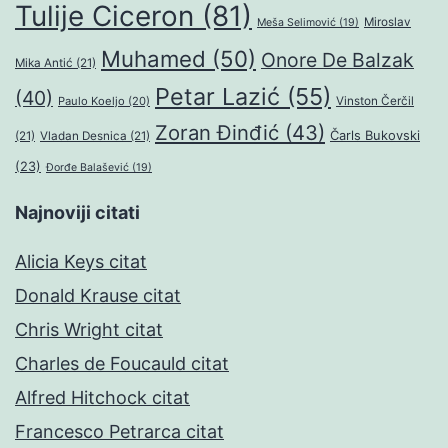
Tulije Ciceron
(81)
Miroslav
Meša Selimović
(19)
Muhamed
(50)
Onore De Balzak
Mika Antić
(21)
Petar Lazić
(55)
(40)
Paulo Koeljo
(20)
Vinston Čerčil
Zoran Đinđić
(43)
Čarls Bukovski
(21)
Vladan Desnica
(21)
(23)
Đorđe Balašević
(19)
Najnoviji citati
Alicia Keys citat
Donald Krause citat
Chris Wright citat
Charles de Foucauld citat
Alfred Hitchock citat
Francesco Petrarca citat