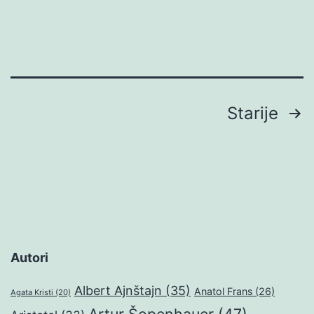
Brojevi
Starije
stranica
objava
Autori
Albert Ajnštajn
(35)
Anatol Frans
(26)
Agata Kristi
(20)