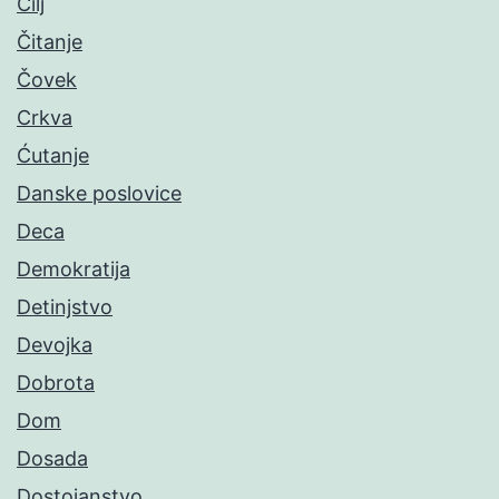
Cilj
Čitanje
Čovek
Crkva
Ćutanje
Danske poslovice
Deca
Demokratija
Detinjstvo
Devojka
Dobrota
Dom
Dosada
Dostojanstvo