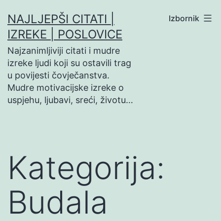
Preskoči
NAJLJEPŠI CITATI |
Izbornik
na
IZREKE | POSLOVICE
sadržaj
Najzanimljiviji citati i mudre
izreke ljudi koji su ostavili trag
u povijesti čovječanstva.
Mudre motivacijske izreke o
uspjehu, ljubavi, sreći, životu…
Kategorija:
Budala