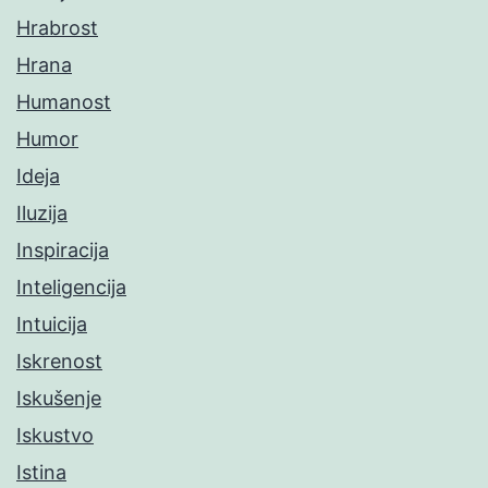
Hrabrost
Hrana
Humanost
Humor
Ideja
Iluzija
Inspiracija
Inteligencija
Intuicija
Iskrenost
Iskušenje
Iskustvo
Istina