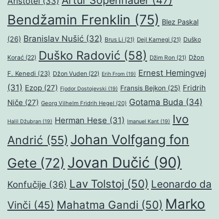
Artur Šopenhauer
(47)
Aristotel
(33)
Bendžamin Frenklin
(75)
Blez Paskal
Branislav Nušić
(32)
(26)
Duško
Brus Li
(21)
Dejl Karnegi
(21)
Duško Radović
(58)
Džon
Korać
(22)
Džim Ron
(21)
Ernest Hemingvej
F. Kenedi
(23)
Džon Vuden
(22)
Erih From
(19)
(31)
Ezop
(27)
Fridrih
Fransis Bejkon
(25)
Fjodor Dostojevski
(19)
Gotama Buda
(34)
Niče
(27)
Georg Vilhelm Fridrih Hegel
(20)
Ivo
Herman Hese
(31)
Halil Džubran
(19)
Imanuel Kant
(19)
Johan Volfgang fon
Andrić
(55)
Jovan Dučić
(90)
Gete
(72)
Lav Tolstoj
(50)
Leonardo da
Konfučije
(36)
Marko
Mahatma Gandi
(50)
Vinči
(45)