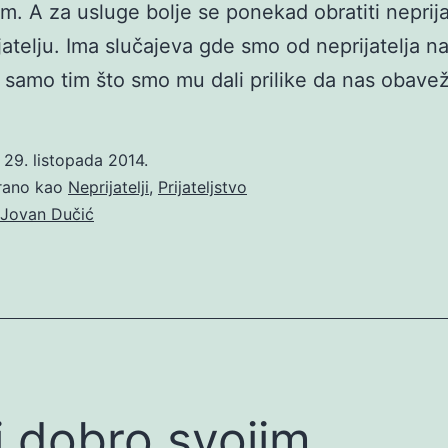
jem. A za usluge bolje se ponekad obratiti neprija
jatelju. Ima slučajeva gde smo od neprijatelja na
ja samo tim što smo mu dali prilike da nas obave
o
29. listopada 2014.
irano kao
Neprijatelji
,
Prijateljstvo
Jovan Dučić
i dobro svojim