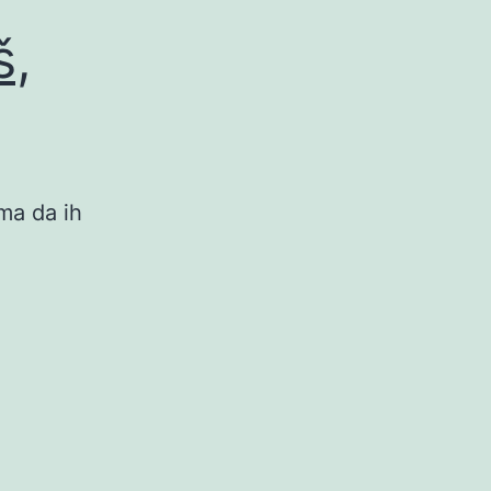
š,
ima da ih