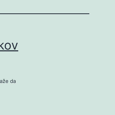
kov
kaže da