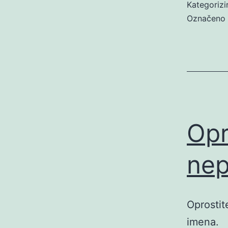
Kategoriz
Označeno
Opr
nep
Oprostit
imena.