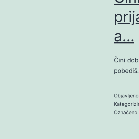
pri
a…
Čini dobr
pobediš.
Objavljen
Kategoriz
Označeno