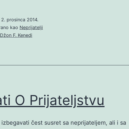
o
2. prosinca 2014.
irano kao
Neprijatelji
Džon F. Kenedi
ti O Prijateljstvu
izbegavati čest susret sa neprijateljem, ali i sa