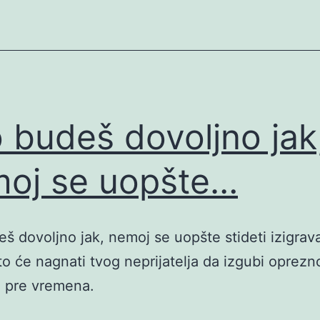
 budeš dovoljno jak
oj se uopšte…
š dovoljno jak, nemoj se uopšte stideti izigrava
 to će nagnati tvog neprijatelja da izgubi oprezno
 pre vremena.