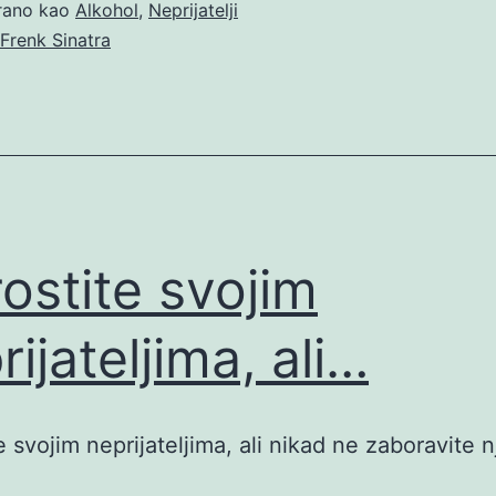
irano kao
Alkohol
,
Neprijatelji
Frenk Sinatra
ostite svojim
rijateljima, ali…
e svojim neprijateljima, ali nikad ne zaboravite 