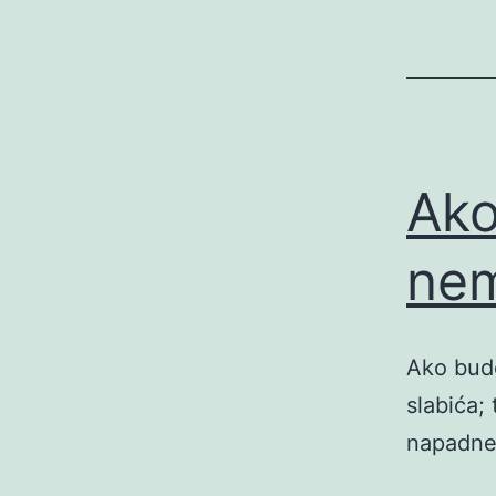
Ako
nem
Ako bude
slabića;
napadne