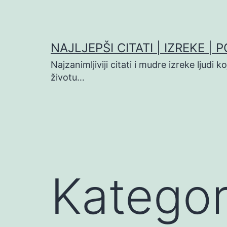
Preskoči
na
sadržaj
NAJLJEPŠI CITATI | IZREKE | 
Najzanimljiviji citati i mudre izreke ljudi 
životu…
Kategor