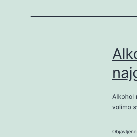
Alk
najg
Alkohol 
volimo s
Objavljen