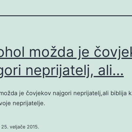
ohol možda je čovje
ori neprijatelj, ali…
možda je čovjekov najgori neprijatelj,ali biblija 
voje neprijatelje.
o
25. veljače 2015.