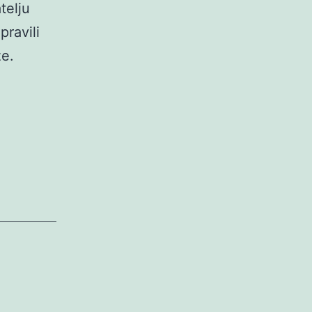
telju
pravili
že.