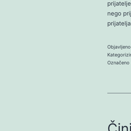
prijatel
nego pri
prijatel
Objavljen
Kategoriz
Označeno
Čin