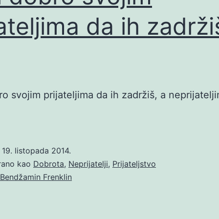
jateljima da ih zadrži
o svojim prijateljima da ih zadržiš, a neprijatelj
o
19. listopada 2014.
irano kao
Dobrota
,
Neprijatelji
,
Prijateljstvo
Bendžamin Frenklin