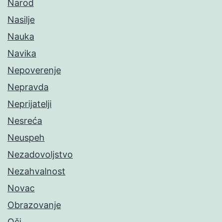
Narod
Nasilje
Nauka
Navika
Nepoverenje
Nepravda
Neprijatelji
Nesreća
Neuspeh
Nezadovoljstvo
Nezahvalnost
Novac
Obrazovanje
Oči