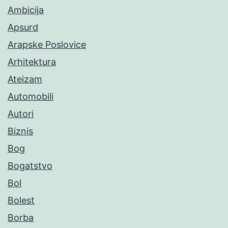
Ambicija
Apsurd
Arapske Poslovice
Arhitektura
Ateizam
Automobili
Autori
Biznis
Bog
Bogatstvo
Bol
Bolest
Borba