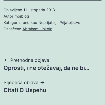
Objavljeno
11. listopada 2013.
Autor
mojblog
Kategorizirano kao
Neprijatelji
,
Prijateljstvo
Označeno
Abraham Linkoln
Navigacija
Prethodna objava
Oprosti, i ne otežavaj, da ne bi…
objava
Sljedeća objava
Citati O Uspehu