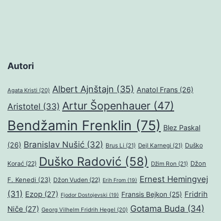
Autori
Albert Ajnštajn
(35)
Anatol Frans
(26)
Agata Kristi
(20)
Artur Šopenhauer
(47)
Aristotel
(33)
Bendžamin Frenklin
(75)
Blez Paskal
Branislav Nušić
(32)
(26)
Duško
Brus Li
(21)
Dejl Karnegi
(21)
Duško Radović
(58)
Džon
Korać
(22)
Džim Ron
(21)
Ernest Hemingvej
F. Kenedi
(23)
Džon Vuden
(22)
Erih From
(19)
(31)
Ezop
(27)
Fridrih
Fransis Bejkon
(25)
Fjodor Dostojevski
(19)
Gotama Buda
(34)
Niče
(27)
Georg Vilhelm Fridrih Hegel
(20)