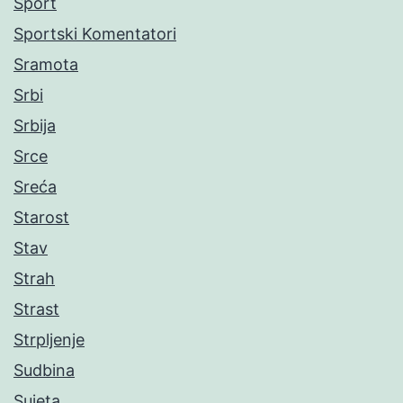
Sport
Sportski Komentatori
Sramota
Srbi
Srbija
Srce
Sreća
Starost
Stav
Strah
Strast
Strpljenje
Sudbina
Sujeta