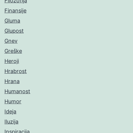
Filozofija
Finansije
Gluma
Glupost
Gnev
Greške
Heroji
Hrabrost
Hrana
Humanost
Humor
Ideja
Iluzija
Inspiracija