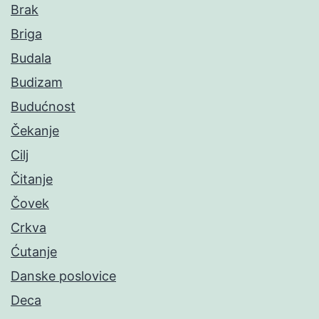
Brak
Briga
Budala
Budizam
Budućnost
Čekanje
Cilj
Čitanje
Čovek
Crkva
Ćutanje
Danske poslovice
Deca