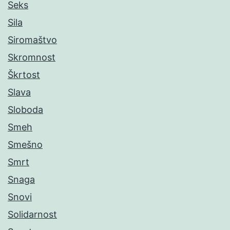
Seks
Sila
Siromaštvo
Skromnost
Škrtost
Slava
Sloboda
Smeh
Smešno
Smrt
Snaga
Snovi
Solidarnost