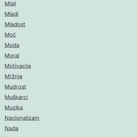
Misli
Mladi
Mladost
Moć
Moda
Moral
Motivacija
Mržnja
Mudrost
Muškarci
Muzika
Nacionalizam
Nada