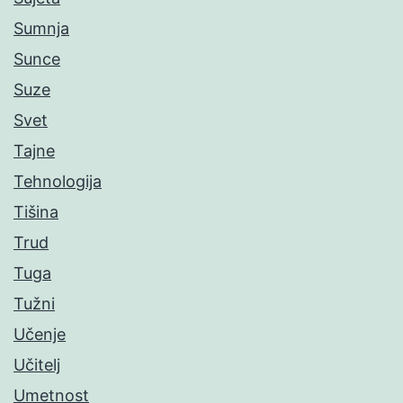
Sumnja
Sunce
Suze
Svet
Tajne
Tehnologija
Tišina
Trud
Tuga
Tužni
Učenje
Učitelj
Umetnost