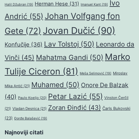
Ivo
Herman Hese
(31)
Halil Džubran
(19)
Imanuel Kant
(19)
Johan Volfgang fon
Andrić
(55)
Jovan Dučić
(90)
Gete
(72)
Lav Tolstoj
(50)
Leonardo da
Konfučije
(36)
Marko
Mahatma Gandi
(50)
Vinči
(45)
Tulije Ciceron
(81)
Miroslav
Meša Selimović
(19)
Muhamed
(50)
Onore De Balzak
Mika Antić
(21)
Petar Lazić
(55)
(40)
Paulo Koeljo
(20)
Vinston Čerčil
Zoran Đinđić
(43)
Čarls Bukovski
(21)
Vladan Desnica
(21)
(23)
Đorđe Balašević
(19)
Najnoviji citati