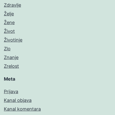
Zdravlje
Želje
Žene
Život
Životinje
Zlo
Znanje
Zrelost
Meta
Prijava
Kanal objava
Kanal komentara