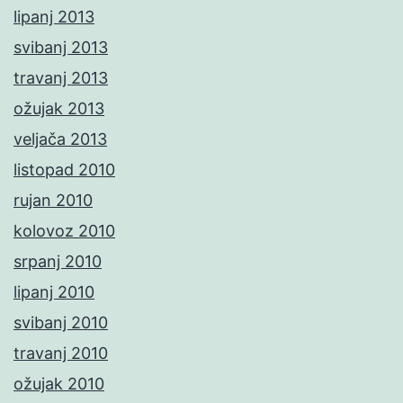
lipanj 2013
svibanj 2013
travanj 2013
ožujak 2013
veljača 2013
listopad 2010
rujan 2010
kolovoz 2010
srpanj 2010
lipanj 2010
svibanj 2010
travanj 2010
ožujak 2010