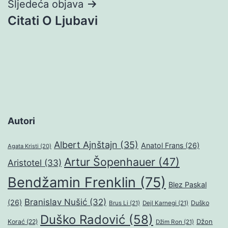
Sljedeća objava
Citati O Ljubavi
Autori
Albert Ajnštajn
(35)
Anatol Frans
(26)
Agata Kristi
(20)
Artur Šopenhauer
(47)
Aristotel
(33)
Bendžamin Frenklin
(75)
Blez Paskal
Branislav Nušić
(32)
(26)
Duško
Brus Li
(21)
Dejl Karnegi
(21)
Duško Radović
(58)
Džon
Korać
(22)
Džim Ron
(21)