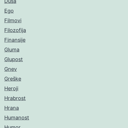
Duša
Ego
Filmovi
Filozofija
Finansije
Gluma
Glupost
Gnev
Greške
Heroji
Hrabrost
Hrana
Humanost
Humor