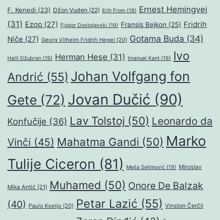
Ernest Hemingvej
F. Kenedi
(23)
Džon Vuden
(22)
Erih From
(19)
(31)
Ezop
(27)
Fridrih
Fransis Bejkon
(25)
Fjodor Dostojevski
(19)
Gotama Buda
(34)
Niče
(27)
Georg Vilhelm Fridrih Hegel
(20)
Ivo
Herman Hese
(31)
Halil Džubran
(19)
Imanuel Kant
(19)
Johan Volfgang fon
Andrić
(55)
Jovan Dučić
(90)
Gete
(72)
Lav Tolstoj
(50)
Leonardo da
Konfučije
(36)
Marko
Mahatma Gandi
(50)
Vinči
(45)
Tulije Ciceron
(81)
Miroslav
Meša Selimović
(19)
Muhamed
(50)
Onore De Balzak
Mika Antić
(21)
Petar Lazić
(55)
(40)
Paulo Koeljo
(20)
Vinston Čerčil