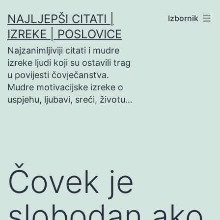
Preskoči
NAJLJEPŠI CITATI |
Izbornik
na
IZREKE | POSLOVICE
sadržaj
Najzanimljiviji citati i mudre
izreke ljudi koji su ostavili trag
u povijesti čovječanstva.
Mudre motivacijske izreke o
uspjehu, ljubavi, sreći, životu…
Čovek je
slobodan ako