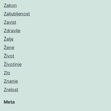
Zakon
Zaljubljenost
Zavist
Zdravlje
Želje
Žene
Život
Životinje
Zlo
Znanje
Zrelost
Meta