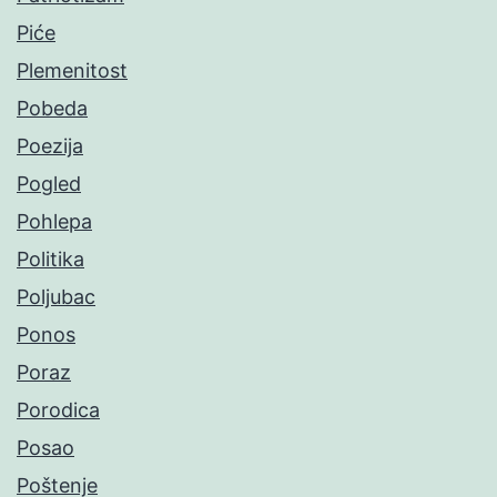
Piće
Plemenitost
Pobeda
Poezija
Pogled
Pohlepa
Politika
Poljubac
Ponos
Poraz
Porodica
Posao
Poštenje