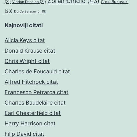
Zoran Đinđić
(43)
Čarls Bukovski
(21)
Vladan Desnica
(21)
(23)
Đorđe Balašević
(19)
Najnoviji citati
Alicia Keys citat
Donald Krause citat
Chris Wright citat
Charles de Foucauld citat
Alfred Hitchock citat
Francesco Petrarca citat
Charles Baudelaire citat
Earl Chesterfield citat
Harry Harrison citat
Filip David citat