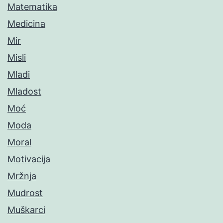
Matematika
Medicina
Mir
Misli
Mladi
Mladost
Moć
Moda
Moral
Motivacija
Mržnja
Mudrost
Muškarci