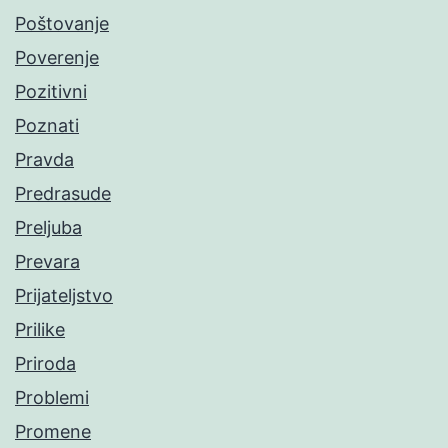
Poštovanje
Poverenje
Pozitivni
Poznati
Pravda
Predrasude
Preljuba
Prevara
Prijateljstvo
Prilike
Priroda
Problemi
Promene