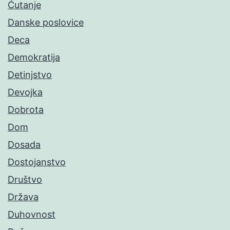
Ćutanje
Danske poslovice
Deca
Demokratija
Detinjstvo
Devojka
Dobrota
Dom
Dosada
Dostojanstvo
Društvo
Država
Duhovnost