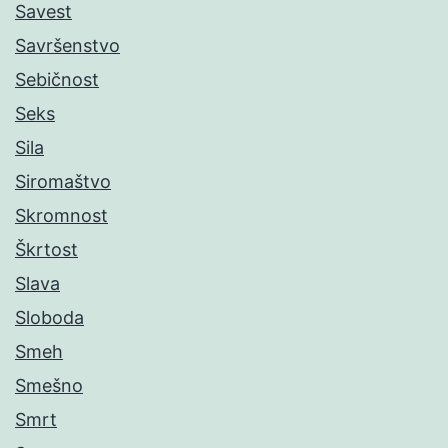
Savest
Savršenstvo
Sebičnost
Seks
Sila
Siromaštvo
Skromnost
Škrtost
Slava
Sloboda
Smeh
Smešno
Smrt