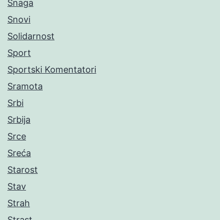
Snaga
Snovi
Solidarnost
Sport
Sportski Komentatori
Sramota
Srbi
Srbija
Srce
Sreća
Starost
Stav
Strah
Strast