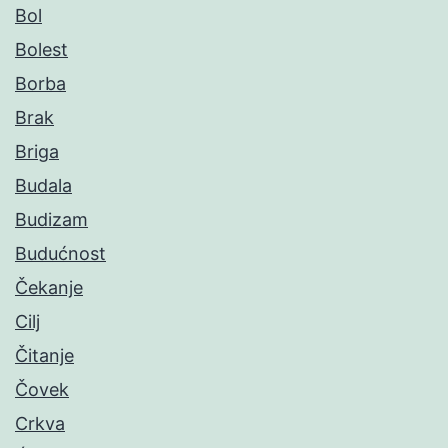
Bol
Bolest
Borba
Brak
Briga
Budala
Budizam
Budućnost
Čekanje
Cilj
Čitanje
Čovek
Crkva