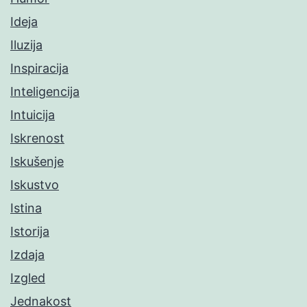
Ideja
Iluzija
Inspiracija
Inteligencija
Intuicija
Iskrenost
Iskušenje
Iskustvo
Istina
Istorija
Izdaja
Izgled
Jednakost