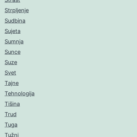
Strpljenje
Sudbina
Sujeta
Sumnja
Sunce
Suze
Svet
Tajne
Tehnologija
Tišina
Trud
Tuga
Tužni