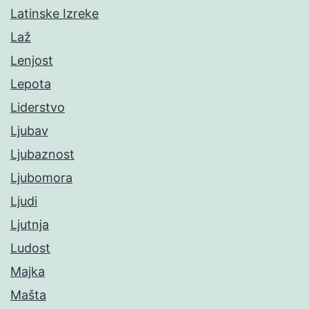
Latinske Izreke
Laž
Lenjost
Lepota
Liderstvo
Ljubav
Ljubaznost
Ljubomora
Ljudi
Ljutnja
Ludost
Majka
Mašta