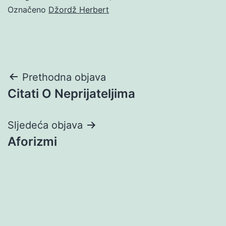
Označeno
Džordž Herbert
Navigacija
Prethodna objava
Citati O Neprijateljima
objava
Sljedeća objava
Aforizmi