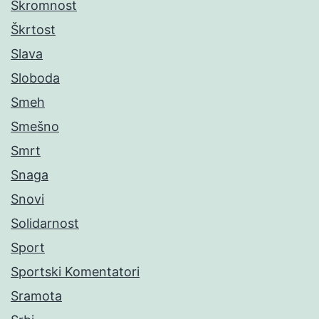
Skromnost
Škrtost
Slava
Sloboda
Smeh
Smešno
Smrt
Snaga
Snovi
Solidarnost
Sport
Sportski Komentatori
Sramota