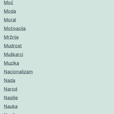
Moć
Moda
Moral
Motivacija
Mržnja
Mudrost
Muškarci
Muzika
Nacionalizam
Nada
Narod
Nasilje
Nauka