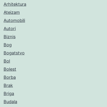
Arhitektura
Ateizam
Automobili
Autori
Biznis
Bog
Bogatstvo
Bol
Bolest
Borba
Brak
Briga
Budala