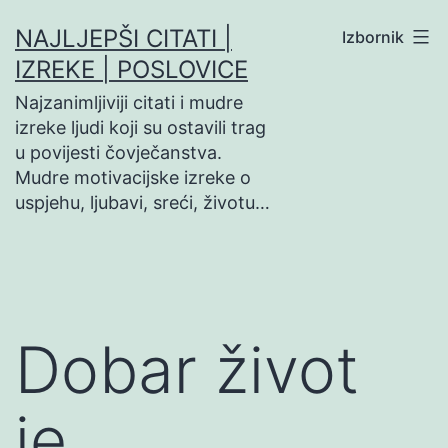
Preskoči
NAJLJEPŠI CITATI |
Izbornik
na
IZREKE | POSLOVICE
sadržaj
Najzanimljiviji citati i mudre
izreke ljudi koji su ostavili trag
u povijesti čovječanstva.
Mudre motivacijske izreke o
uspjehu, ljubavi, sreći, životu…
Dobar život
je…