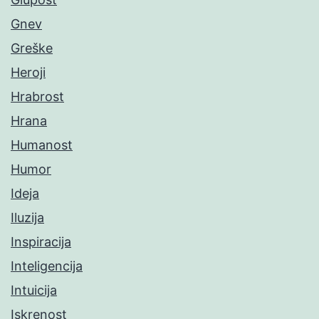
Gnev
Greške
Heroji
Hrabrost
Hrana
Humanost
Humor
Ideja
Iluzija
Inspiracija
Inteligencija
Intuicija
Iskrenost