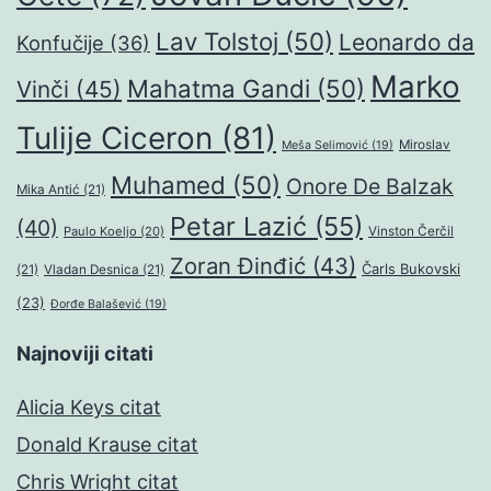
Lav Tolstoj
(50)
Leonardo da
Konfučije
(36)
Marko
Mahatma Gandi
(50)
Vinči
(45)
Tulije Ciceron
(81)
Miroslav
Meša Selimović
(19)
Muhamed
(50)
Onore De Balzak
Mika Antić
(21)
Petar Lazić
(55)
(40)
Paulo Koeljo
(20)
Vinston Čerčil
Zoran Đinđić
(43)
Čarls Bukovski
(21)
Vladan Desnica
(21)
(23)
Đorđe Balašević
(19)
Najnoviji citati
Alicia Keys citat
Donald Krause citat
Chris Wright citat