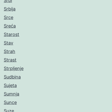
Srbi
Srbija
Srce
Sreća
Starost
Stav
Strah
Strast
Strpljenje
Sudbina
Sujeta
Sumnja
Sunce
Suze