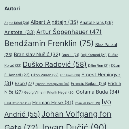
Autori
Albert Ajnštajn
(35)
Anatol Frans
(26)
Agata Kristi
(20)
Artur Šopenhauer
(47)
Aristotel
(33)
Bendžamin Frenklin
(75)
Blez Paskal
Branislav Nušić
(32)
(26)
Duško
Brus Li
(21)
Dejl Karnegi
(21)
Duško Radović
(58)
Džon
Korać
(22)
Džim Ron
(21)
Ernest Hemingvej
F. Kenedi
(23)
Džon Vuden
(22)
Erih From
(19)
(31)
Ezop
(27)
Fridrih
Fransis Bejkon
(25)
Fjodor Dostojevski
(19)
Gotama Buda
(34)
Niče
(27)
Georg Vilhelm Fridrih Hegel
(20)
Ivo
Herman Hese
(31)
Halil Džubran
(19)
Imanuel Kant
(19)
Johan Volfgang fon
Andrić
(55)
Jovan Dučić
(90)
Gete
(72)