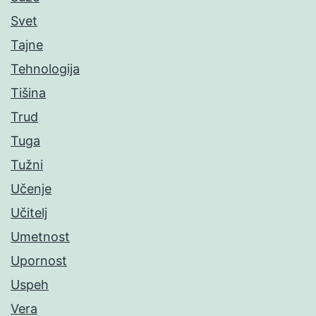
Svet
Tajne
Tehnologija
Tišina
Trud
Tuga
Tužni
Učenje
Učitelj
Umetnost
Upornost
Uspeh
Vera