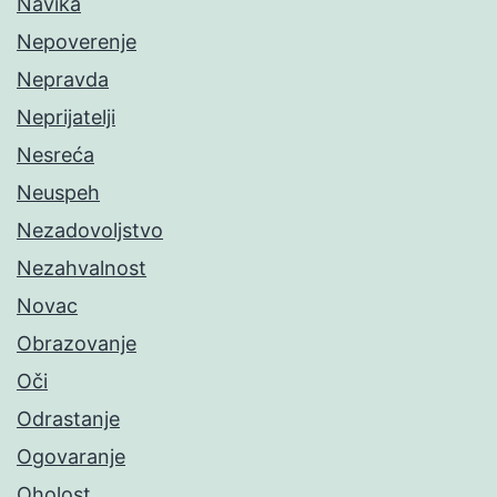
Navika
Nepoverenje
Nepravda
Neprijatelji
Nesreća
Neuspeh
Nezadovoljstvo
Nezahvalnost
Novac
Obrazovanje
Oči
Odrastanje
Ogovaranje
Oholost