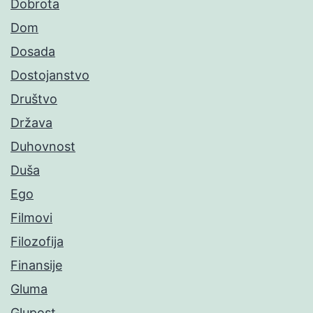
Dobrota
Dom
Dosada
Dostojanstvo
Društvo
Država
Duhovnost
Duša
Ego
Filmovi
Filozofija
Finansije
Gluma
Glupost