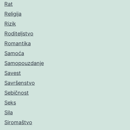
Rat
Religija
Rizik
Roditeljstvo
Romantika
Samoća
Samopouzdanje
Savest
Savršenstvo
Sebičnost
Seks
Sila
Siromaštvo