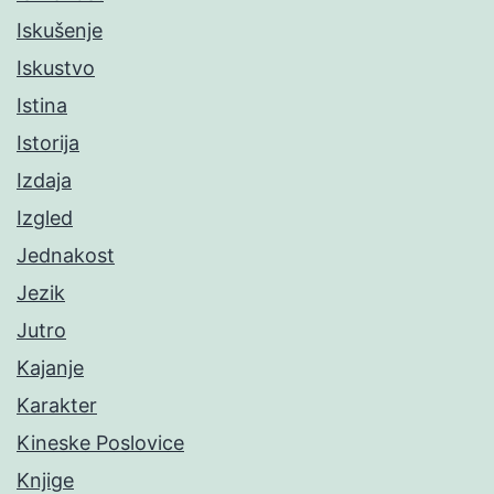
Iskušenje
Iskustvo
Istina
Istorija
Izdaja
Izgled
Jednakost
Jezik
Jutro
Kajanje
Karakter
Kineske Poslovice
Knjige