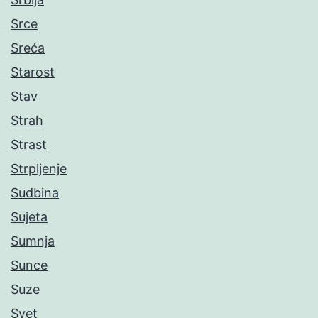
Srce
Sreća
Starost
Stav
Strah
Strast
Strpljenje
Sudbina
Sujeta
Sumnja
Sunce
Suze
Svet