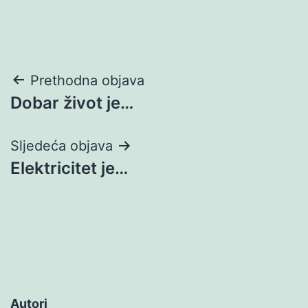
Navigacija
Prethodna objava
Dobar život je…
objava
Sljedeća objava
Elektricitet je…
Autori