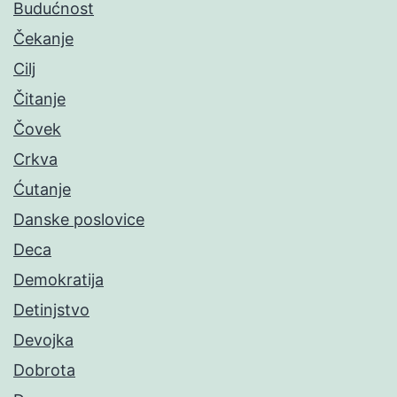
Budućnost
Čekanje
Cilj
Čitanje
Čovek
Crkva
Ćutanje
Danske poslovice
Deca
Demokratija
Detinjstvo
Devojka
Dobrota