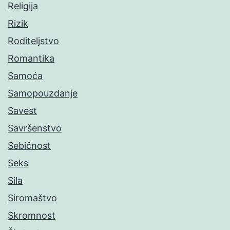
Religija
Rizik
Roditeljstvo
Romantika
Samoća
Samopouzdanje
Savest
Savršenstvo
Sebičnost
Seks
Sila
Siromaštvo
Skromnost