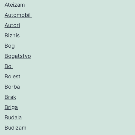
Ateizam
Automobili
Autori
Biznis
Bog
Bogatstvo
Bol
Bolest
Borba
Brak
Briga
Budala
Budizam