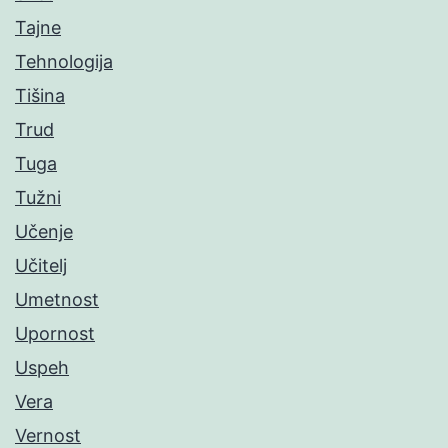
Tajne
Tehnologija
Tišina
Trud
Tuga
Tužni
Učenje
Učitelj
Umetnost
Upornost
Uspeh
Vera
Vernost