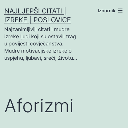
Preskoči
NAJLJEPŠI CITATI |
Izbornik
na
IZREKE | POSLOVICE
sadržaj
Najzanimljiviji citati i mudre
izreke ljudi koji su ostavili trag
u povijesti čovječanstva.
Mudre motivacijske izreke o
uspjehu, ljubavi, sreći, životu…
Aforizmi