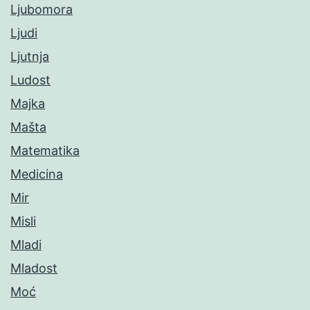
Ljubomora
Ljudi
Ljutnja
Ludost
Majka
Mašta
Matematika
Medicina
Mir
Misli
Mladi
Mladost
Moć