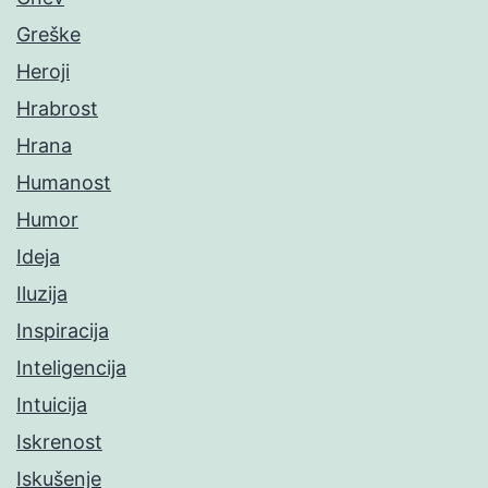
Greške
Heroji
Hrabrost
Hrana
Humanost
Humor
Ideja
Iluzija
Inspiracija
Inteligencija
Intuicija
Iskrenost
Iskušenje