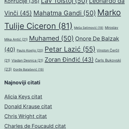
Lav Tolstoj
(50)
Leonardo da
Konfučije
(36)
Marko
Mahatma Gandi
(50)
Vinči
(45)
Tulije Ciceron
(81)
Miroslav
Meša Selimović
(19)
Muhamed
(50)
Onore De Balzak
Mika Antić
(21)
Petar Lazić
(55)
(40)
Paulo Koeljo
(20)
Vinston Čerčil
Zoran Đinđić
(43)
Čarls Bukovski
(21)
Vladan Desnica
(21)
(23)
Đorđe Balašević
(19)
Najnoviji citati
Alicia Keys citat
Donald Krause citat
Chris Wright citat
Charles de Foucauld citat