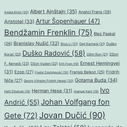
Albert Ajnštajn
(35)
Anatol Frans
(26)
Agata Kristi
(20)
Artur Šopenhauer
(47)
Aristotel
(33)
Bendžamin Frenklin
(75)
Blez Paskal
Branislav Nušić
(32)
(26)
Duško
Brus Li
(21)
Dejl Karnegi
(21)
Duško Radović
(58)
Džon
Korać
(22)
Džim Ron
(21)
Ernest Hemingvej
F. Kenedi
(23)
Džon Vuden
(22)
Erih From
(19)
(31)
Ezop
(27)
Fridrih
Fransis Bejkon
(25)
Fjodor Dostojevski
(19)
Gotama Buda
(34)
Niče
(27)
Georg Vilhelm Fridrih Hegel
(20)
Ivo
Herman Hese
(31)
Halil Džubran
(19)
Imanuel Kant
(19)
Johan Volfgang fon
Andrić
(55)
Jovan Dučić
(90)
Gete
(72)