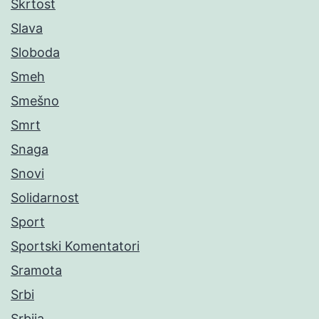
Škrtost
Slava
Sloboda
Smeh
Smešno
Smrt
Snaga
Snovi
Solidarnost
Sport
Sportski Komentatori
Sramota
Srbi
Srbija