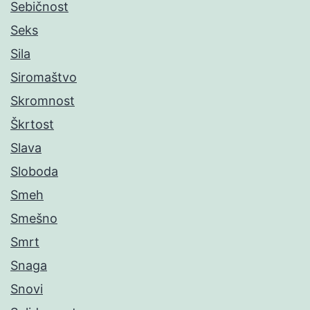
Sebičnost
Seks
Sila
Siromaštvo
Skromnost
Škrtost
Slava
Sloboda
Smeh
Smešno
Smrt
Snaga
Snovi