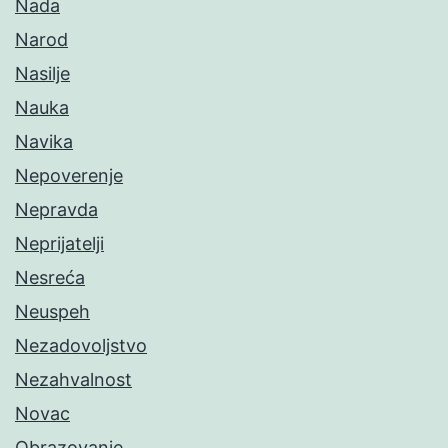
Nada
Narod
Nasilje
Nauka
Navika
Nepoverenje
Nepravda
Neprijatelji
Nesreća
Neuspeh
Nezadovoljstvo
Nezahvalnost
Novac
Obrazovanje