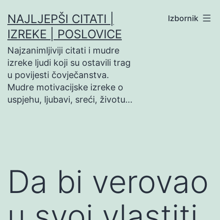
Preskoči
NAJLJEPŠI CITATI |
Izbornik
na
IZREKE | POSLOVICE
sadržaj
Najzanimljiviji citati i mudre
izreke ljudi koji su ostavili trag
u povijesti čovječanstva.
Mudre motivacijske izreke o
uspjehu, ljubavi, sreći, životu…
Da bi verovao
u svoj vlastiti