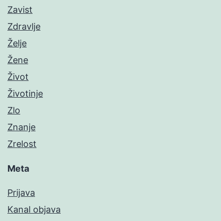
Zavist
Zdravlje
Želje
Žene
Život
Životinje
Zlo
Znanje
Zrelost
Meta
Prijava
Kanal objava