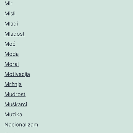
Mir
Misli
Mladi
Mladost
Moć
Moda
Moral
Motivacija
Mržnja
Mudrost
Muškarci
Muzika
Nacionalizam