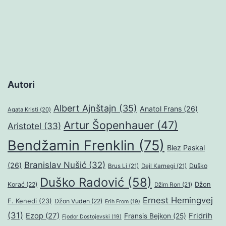
Autori
Albert Ajnštajn
(35)
Anatol Frans
(26)
Agata Kristi
(20)
Artur Šopenhauer
(47)
Aristotel
(33)
Bendžamin Frenklin
(75)
Blez Paskal
Branislav Nušić
(32)
(26)
Duško
Brus Li
(21)
Dejl Karnegi
(21)
Duško Radović
(58)
Džon
Korać
(22)
Džim Ron
(21)
Ernest Hemingvej
F. Kenedi
(23)
Džon Vuden
(22)
Erih From
(19)
(31)
Ezop
(27)
Fridrih
Fransis Bejkon
(25)
Fjodor Dostojevski
(19)