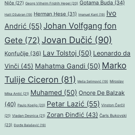
Gotama Buda
(34)
Niče
(27)
Georg Vilhelm Fridrih Hegel
(20)
Ivo
Herman Hese
(31)
Halil Džubran
(19)
Imanuel Kant
(19)
Johan Volfgang fon
Andrić
(55)
Jovan Dučić
(90)
Gete
(72)
Lav Tolstoj
(50)
Leonardo da
Konfučije
(36)
Marko
Mahatma Gandi
(50)
Vinči
(45)
Tulije Ciceron
(81)
Miroslav
Meša Selimović
(19)
Muhamed
(50)
Onore De Balzak
Mika Antić
(21)
Petar Lazić
(55)
(40)
Paulo Koeljo
(20)
Vinston Čerčil
Zoran Đinđić
(43)
Čarls Bukovski
(21)
Vladan Desnica
(21)
(23)
Đorđe Balašević
(19)