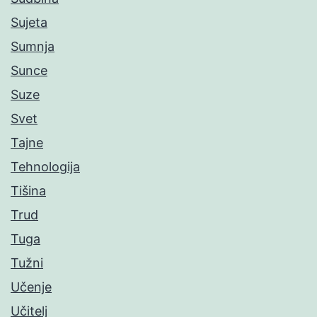
Sujeta
Sumnja
Sunce
Suze
Svet
Tajne
Tehnologija
Tišina
Trud
Tuga
Tužni
Učenje
Učitelj