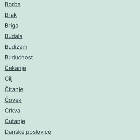
Borba
Brak
Briga
Budala
Budizam
Budućnost
Čekanje
Cilj
Čitanje
Čovek
Crkva
Ćutanje
Danske poslovice