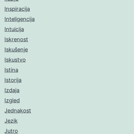
Inspiracija
Inteligencija
Intuicija
Iskrenost
Iskušenje
Iskustvo
Istina
Istorija
Izdaja
Izgled
Jednakost
Jezik
Jutro