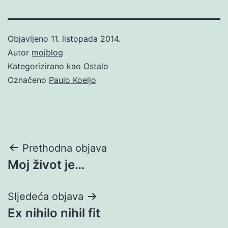
Objavljeno
11. listopada 2014.
Autor
mojblog
Kategorizirano kao
Ostalo
Označeno
Paulo Koeljo
Navigacija
Prethodna objava
Moj život je…
objava
Sljedeća objava
Ex nihilo nihil fit