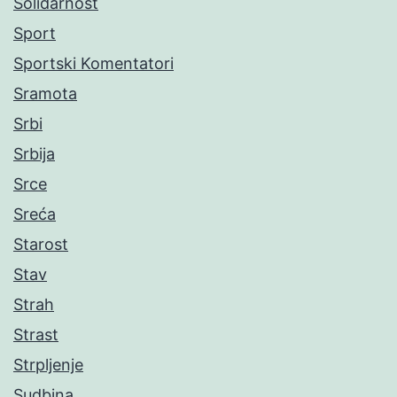
Solidarnost
Sport
Sportski Komentatori
Sramota
Srbi
Srbija
Srce
Sreća
Starost
Stav
Strah
Strast
Strpljenje
Sudbina