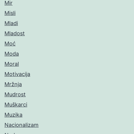
Mir
Misli
Mladi
Mladost
Moć
Moda
Moral
Motivacija
Mržnja
Mudrost
Muškarci
Muzika
Nacionalizam