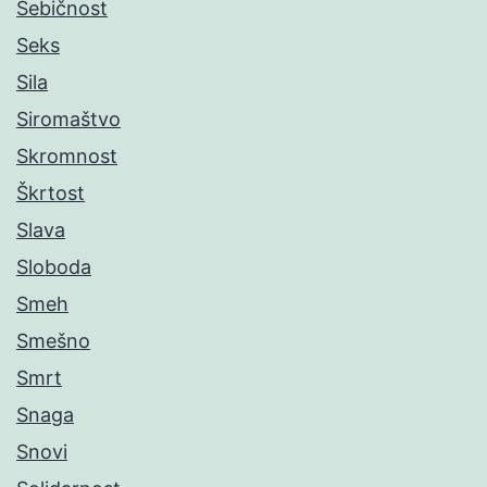
Sebičnost
Seks
Sila
Siromaštvo
Skromnost
Škrtost
Slava
Sloboda
Smeh
Smešno
Smrt
Snaga
Snovi