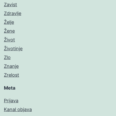
Zavist
Zdravlje
Želje
Žene
Život
Životinje
Zlo
Znanje
Zrelost
Meta
Prijava
Kanal objava