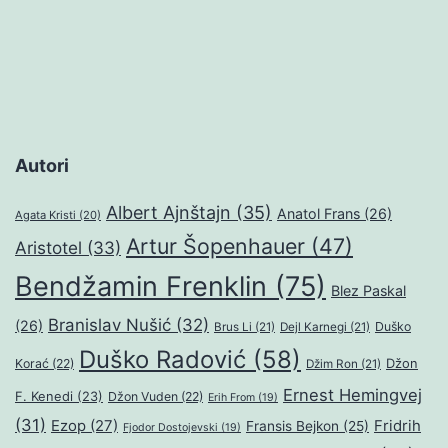
Autori
Albert Ajnštajn
(35)
Anatol Frans
(26)
Agata Kristi
(20)
Artur Šopenhauer
(47)
Aristotel
(33)
Bendžamin Frenklin
(75)
Blez Paskal
Branislav Nušić
(32)
(26)
Duško
Brus Li
(21)
Dejl Karnegi
(21)
Duško Radović
(58)
Džon
Korać
(22)
Džim Ron
(21)
Ernest Hemingvej
F. Kenedi
(23)
Džon Vuden
(22)
Erih From
(19)
(31)
Ezop
(27)
Fridrih
Fransis Bejkon
(25)
Fjodor Dostojevski
(19)