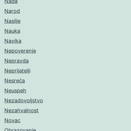
Nada
Narod
Nasilje
Nauka
Navika
Nepoverenje
Nepravda
Neprijatelji
Nesreća
Neuspeh
Nezadovoljstvo
Nezahvalnost
Novac
Obrazovanje