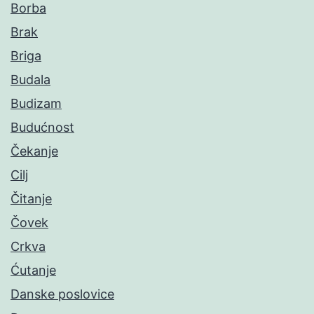
Borba
Brak
Briga
Budala
Budizam
Budućnost
Čekanje
Cilj
Čitanje
Čovek
Crkva
Ćutanje
Danske poslovice