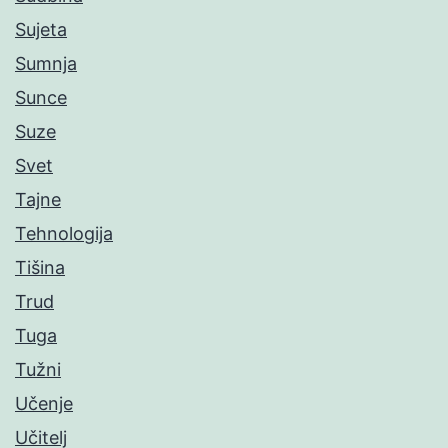
Sujeta
Sumnja
Sunce
Suze
Svet
Tajne
Tehnologija
Tišina
Trud
Tuga
Tužni
Učenje
Učitelj