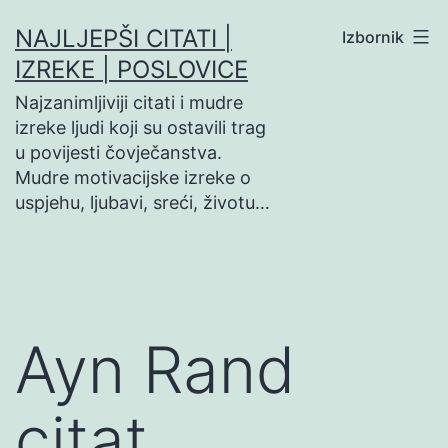
Preskoči
NAJLJEPŠI CITATI |
Izbornik
na
IZREKE | POSLOVICE
sadržaj
Najzanimljiviji citati i mudre
izreke ljudi koji su ostavili trag
u povijesti čovječanstva.
Mudre motivacijske izreke o
uspjehu, ljubavi, sreći, životu…
Ayn Rand
citat