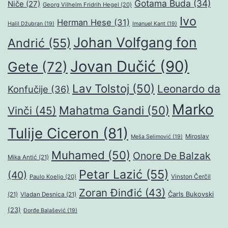
Gotama Buda
(34)
Niče
(27)
Georg Vilhelm Fridrih Hegel
(20)
Ivo
Herman Hese
(31)
Halil Džubran
(19)
Imanuel Kant
(19)
Johan Volfgang fon
Andrić
(55)
Jovan Dučić
(90)
Gete
(72)
Lav Tolstoj
(50)
Leonardo da
Konfučije
(36)
Marko
Mahatma Gandi
(50)
Vinči
(45)
Tulije Ciceron
(81)
Miroslav
Meša Selimović
(19)
Muhamed
(50)
Onore De Balzak
Mika Antić
(21)
Petar Lazić
(55)
(40)
Paulo Koeljo
(20)
Vinston Čerčil
Zoran Đinđić
(43)
Čarls Bukovski
(21)
Vladan Desnica
(21)
(23)
Đorđe Balašević
(19)