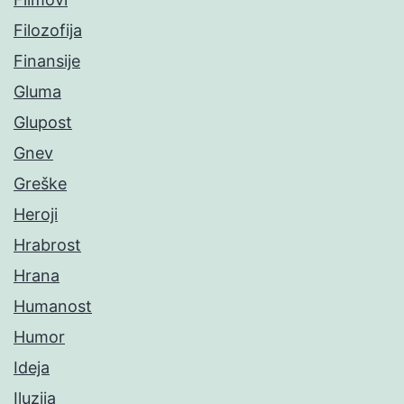
Filozofija
Finansije
Gluma
Glupost
Gnev
Greške
Heroji
Hrabrost
Hrana
Humanost
Humor
Ideja
Iluzija