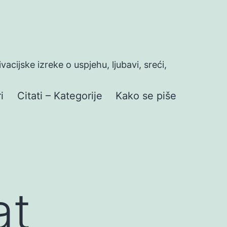
ivacijske izreke o uspjehu, ljubavi, sreći,
i
Citati – Kategorije
Kako se piše
at