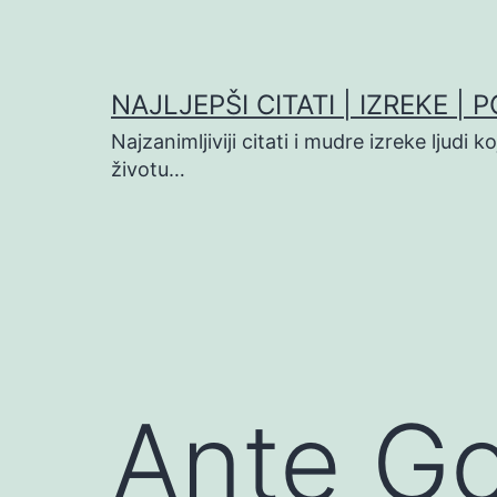
Preskoči
na
sadržaj
NAJLJEPŠI CITATI | IZREKE | 
Najzanimljiviji citati i mudre izreke ljudi 
životu…
Ante Go