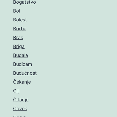
Bogatstvo
Bol
Bolest
Borba
Brak
Briga
Budala
Budizam
Budućnost
Čekanje
Cilj
Čitanje
Čovek