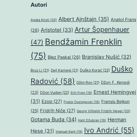
Autori
Albert Ajnštajn
(35)
Anatol Frans
Agata Kristi
(20)
Artur Šopenhauer
Aristotel
(33)
(26)
Bendžamin Frenklin
(47)
(75)
Branislav Nušić
(32)
Blez Paskal
(26)
Duško
Duško Korać
(22)
Brus Li
(21)
Dejl Karnegi
(21)
Radović
(58)
Džon F. Kenedi
Džim Ron
(21)
Ernest Hemingvej
(23)
Džon Vuden
(22)
Erih From
(19)
(31)
Ezop
(27)
Fransis Bejkon
Fjodor Dostojevski
(19)
Fridrih Niče
(27)
(25)
Georg Vilhelm Fridrih Hegel
(20)
Gotama Buda
(34)
Herman
Halil Džubran
(19)
Ivo Andrić
(55)
Hese
(31)
Imanuel Kant
(19)