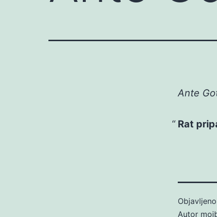
Ante Got
Rat prip
Objavljen
Autor
moj