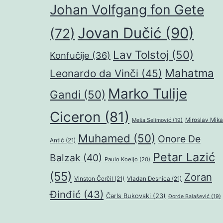
Johan Volfgang fon Gete
Jovan Dučić
(90)
(72)
Lav Tolstoj
(50)
Konfučije
(36)
Mahatma
Leonardo da Vinči
(45)
Marko Tulije
Gandi
(50)
Ciceron
(81)
Miroslav Mika
Meša Selimović
(19)
Muhamed
(50)
Onore De
Antić
(21)
Petar Lazić
Balzak
(40)
Paulo Koeljo
(20)
(55)
Zoran
Vinston Čerčil
(21)
Vladan Desnica
(21)
Đinđić
(43)
Čarls Bukovski
(23)
Đorđe Balašević
(19)