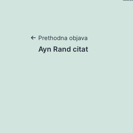
Navigacija
Prethodna objava
Ayn Rand citat
objava