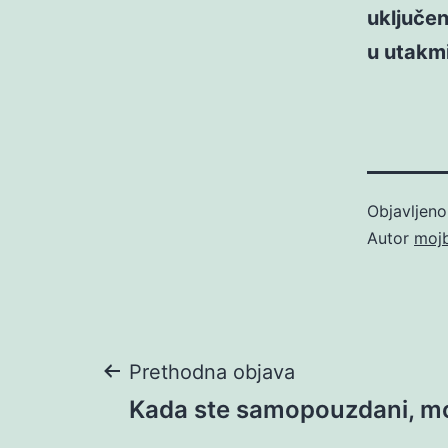
uključen
u utakmi
Objavljen
Autor
moj
Navigacija
Prethodna objava
Kada ste samopouzdani, m
objava