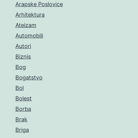
Arapske Poslovice
Arhitektura
Ateizam
Automobili
Autori
Biznis
Bog
Bogatstvo
Bol
Bolest
Borba
Brak
Briga