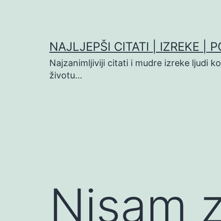
Preskoči
na
sadržaj
NAJLJEPŠI CITATI | IZREKE | 
Najzanimljiviji citati i mudre izreke ljudi 
životu…
Nisam z