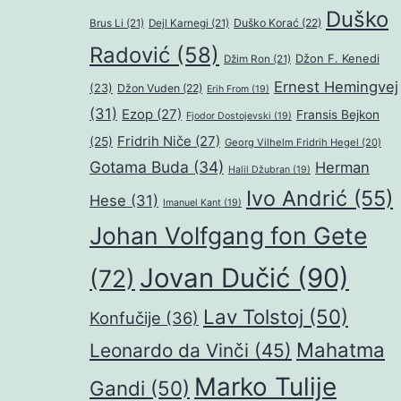
Duško
Duško Korać
(22)
Brus Li
(21)
Dejl Karnegi
(21)
Radović
(58)
Džon F. Kenedi
Džim Ron
(21)
Ernest Hemingvej
(23)
Džon Vuden
(22)
Erih From
(19)
(31)
Ezop
(27)
Fransis Bejkon
Fjodor Dostojevski
(19)
Fridrih Niče
(27)
(25)
Georg Vilhelm Fridrih Hegel
(20)
Gotama Buda
(34)
Herman
Halil Džubran
(19)
Ivo Andrić
(55)
Hese
(31)
Imanuel Kant
(19)
Johan Volfgang fon Gete
Jovan Dučić
(90)
(72)
Lav Tolstoj
(50)
Konfučije
(36)
Mahatma
Leonardo da Vinči
(45)
Marko Tulije
Gandi
(50)