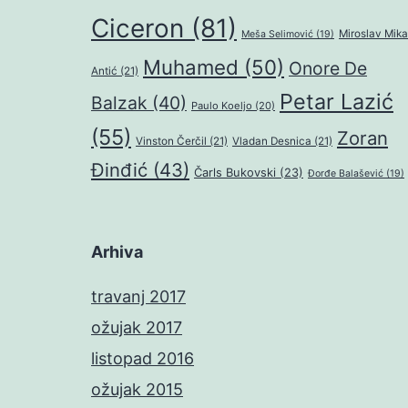
Ciceron
(81)
Miroslav Mika
Meša Selimović
(19)
Muhamed
(50)
Onore De
Antić
(21)
Petar Lazić
Balzak
(40)
Paulo Koeljo
(20)
(55)
Zoran
Vinston Čerčil
(21)
Vladan Desnica
(21)
Đinđić
(43)
Čarls Bukovski
(23)
Đorđe Balašević
(19)
Arhiva
travanj 2017
ožujak 2017
listopad 2016
ožujak 2015