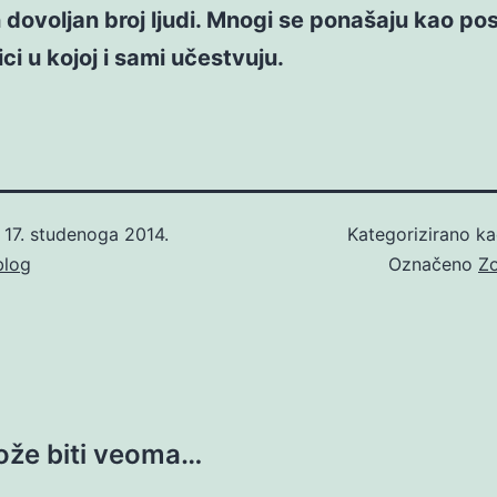
 dovoljan broj ljudi. Mnogi se ponašaju kao po
ci u kojoj i sami učestvuju.
o
17. studenoga 2014.
Kategorizirano k
blog
Označeno
Zo
ože biti veoma…