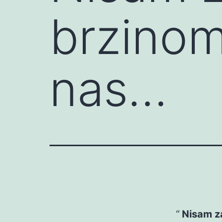
brzinom
nas…
Nisam za