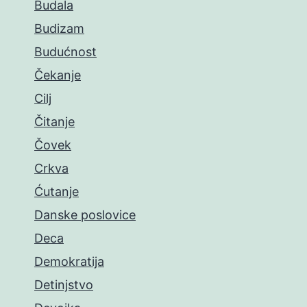
Budala
Budizam
Budućnost
Čekanje
Cilj
Čitanje
Čovek
Crkva
Ćutanje
Danske poslovice
Deca
Demokratija
Detinjstvo