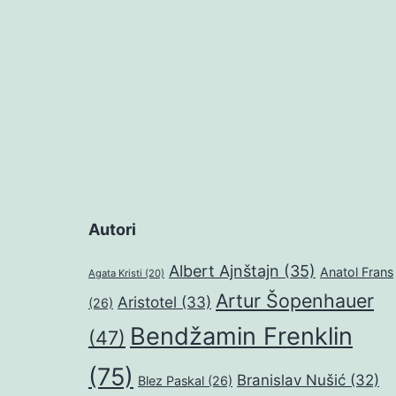
Autori
Albert Ajnštajn
(35)
Anatol Frans
Agata Kristi
(20)
Artur Šopenhauer
Aristotel
(33)
(26)
Bendžamin Frenklin
(47)
(75)
Branislav Nušić
(32)
Blez Paskal
(26)