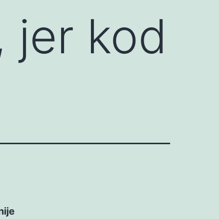
 jer kod
nije