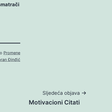
smatrači
ao
Promene
ran Đinđić
Sljedeća objava
Motivacioni Citati