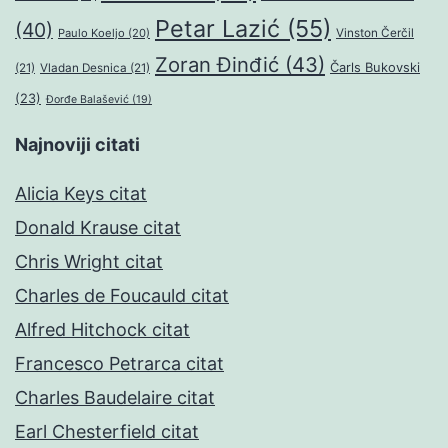
Petar Lazić
(55)
(40)
Paulo Koeljo
(20)
Vinston Čerčil
Zoran Đinđić
(43)
Čarls Bukovski
(21)
Vladan Desnica
(21)
(23)
Đorđe Balašević
(19)
Najnoviji citati
Alicia Keys citat
Donald Krause citat
Chris Wright citat
Charles de Foucauld citat
Alfred Hitchock citat
Francesco Petrarca citat
Charles Baudelaire citat
Earl Chesterfield citat