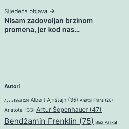
Sljedeća objava
Nisam zadovoljan brzinom
promena, jer kod nas…
Autori
Albert Ajnštajn
(35)
Anatol Frans
(26)
Agata Kristi
(20)
Artur Šopenhauer
(47)
Aristotel
(33)
Bendžamin Frenklin
(75)
Blez Paskal