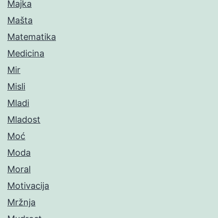
Majka
Mašta
Matematika
Medicina
Mir
Misli
Mladi
Mladost
Moć
Moda
Moral
Motivacija
Mržnja