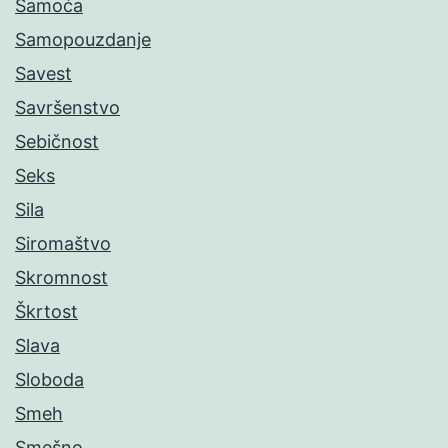
Samoća
Samopouzdanje
Savest
Savršenstvo
Sebičnost
Seks
Sila
Siromaštvo
Skromnost
Škrtost
Slava
Sloboda
Smeh
Smešno