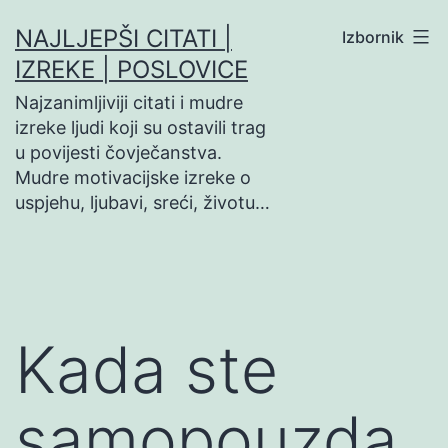
Preskoči
NAJLJEPŠI CITATI |
Izbornik
na
IZREKE | POSLOVICE
sadržaj
Najzanimljiviji citati i mudre
izreke ljudi koji su ostavili trag
u povijesti čovječanstva.
Mudre motivacijske izreke o
uspjehu, ljubavi, sreći, životu…
Kada ste
samopouzda