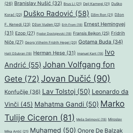
Branislav Nušić
(32)
(26)
Duško
Brus Li
(21)
Dejl Karnegi
(21)
Duško Radović
(58)
Džon
Korać
(22)
Džim Ron
(21)
Ernest Hemingvej
F. Kenedi
(23)
Džon Vuden
(22)
Erih From
(19)
(31)
Ezop
(27)
Fridrih
Fransis Bejkon
(25)
Fjodor Dostojevski
(19)
Gotama Buda
(34)
Niče
(27)
Georg Vilhelm Fridrih Hegel
(20)
Ivo
Herman Hese
(31)
Halil Džubran
(19)
Imanuel Kant
(19)
Johan Volfgang fon
Andrić
(55)
Jovan Dučić
(90)
Gete
(72)
Lav Tolstoj
(50)
Leonardo da
Konfučije
(36)
Marko
Mahatma Gandi
(50)
Vinči
(45)
Tulije Ciceron
(81)
Miroslav
Meša Selimović
(19)
Muhamed
(50)
Onore De Balzak
Mika Antić
(21)