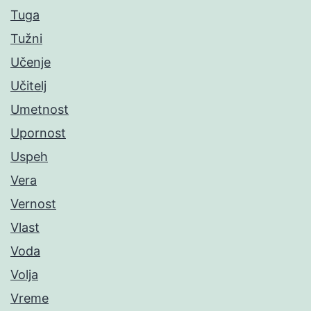
Tuga
Tužni
Učenje
Učitelj
Umetnost
Upornost
Uspeh
Vera
Vernost
Vlast
Voda
Volja
Vreme