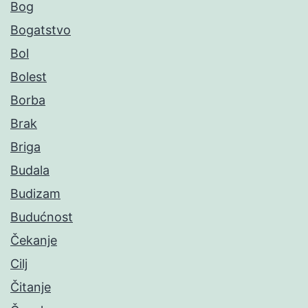
Bog
Bogatstvo
Bol
Bolest
Borba
Brak
Briga
Budala
Budizam
Budućnost
Čekanje
Cilj
Čitanje