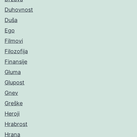
Duhovnost
Duša
Ego
Filmovi
Filozofija
Finansije
Gluma
Glupost
Gnev
Greške
Heroji
Hrabrost
Hrana