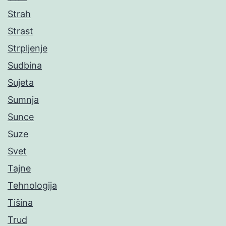
Strah
Strast
Strpljenje
Sudbina
Sujeta
Sumnja
Sunce
Suze
Svet
Tajne
Tehnologija
Tišina
Trud