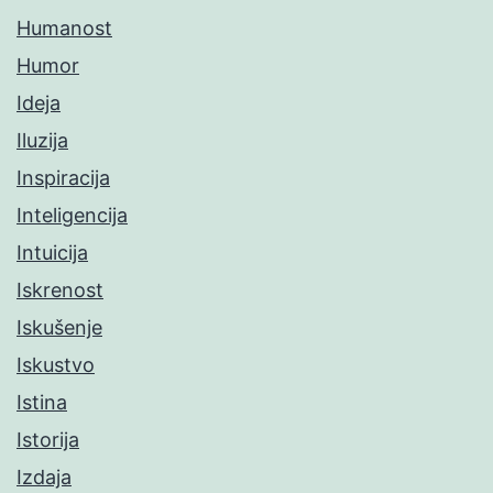
Humanost
Humor
Ideja
Iluzija
Inspiracija
Inteligencija
Intuicija
Iskrenost
Iskušenje
Iskustvo
Istina
Istorija
Izdaja