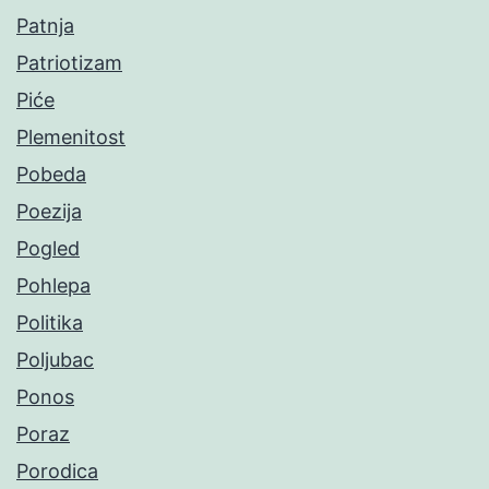
Patnja
Patriotizam
Piće
Plemenitost
Pobeda
Poezija
Pogled
Pohlepa
Politika
Poljubac
Ponos
Poraz
Porodica