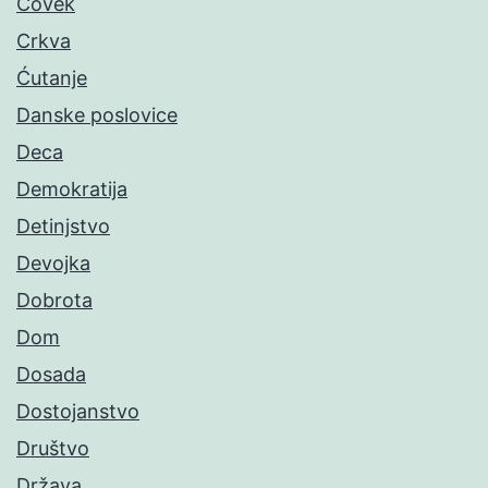
Čovek
Crkva
Ćutanje
Danske poslovice
Deca
Demokratija
Detinjstvo
Devojka
Dobrota
Dom
Dosada
Dostojanstvo
Društvo
Država