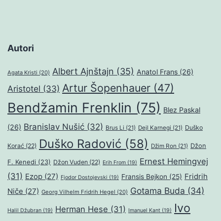
Autori
Albert Ajnštajn
(35)
Anatol Frans
(26)
Agata Kristi
(20)
Artur Šopenhauer
(47)
Aristotel
(33)
Bendžamin Frenklin
(75)
Blez Paskal
Branislav Nušić
(32)
(26)
Duško
Brus Li
(21)
Dejl Karnegi
(21)
Duško Radović
(58)
Džon
Korać
(22)
Džim Ron
(21)
Ernest Hemingvej
F. Kenedi
(23)
Džon Vuden
(22)
Erih From
(19)
(31)
Ezop
(27)
Fridrih
Fransis Bejkon
(25)
Fjodor Dostojevski
(19)
Gotama Buda
(34)
Niče
(27)
Georg Vilhelm Fridrih Hegel
(20)
Ivo
Herman Hese
(31)
Halil Džubran
(19)
Imanuel Kant
(19)