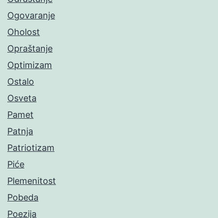
Ogovaranje
Oholost
Opraštanje
Optimizam
Ostalo
Osveta
Pamet
Patnja
Patriotizam
Piće
Plemenitost
Pobeda
Poezija