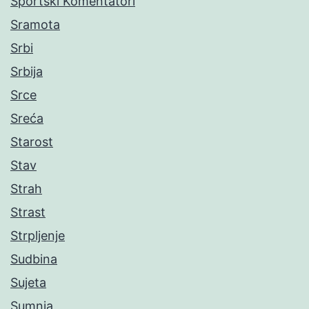
Sportski Komentatori
Sramota
Srbi
Srbija
Srce
Sreća
Starost
Stav
Strah
Strast
Strpljenje
Sudbina
Sujeta
Sumnja