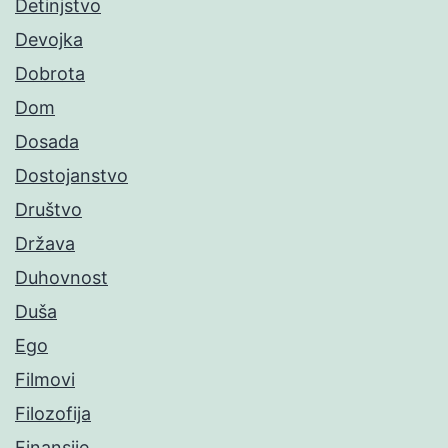
Detinjstvo
Devojka
Dobrota
Dom
Dosada
Dostojanstvo
Društvo
Država
Duhovnost
Duša
Ego
Filmovi
Filozofija
Finansije