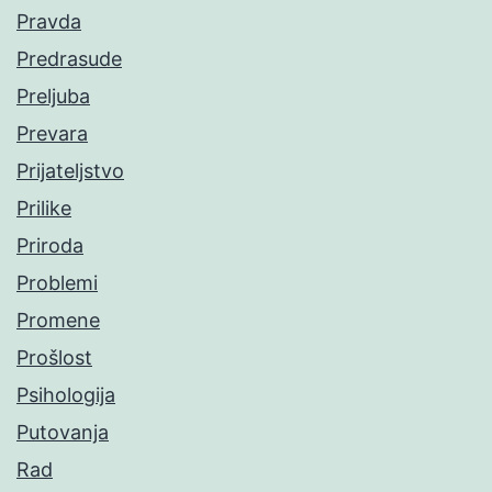
Pravda
Predrasude
Preljuba
Prevara
Prijateljstvo
Prilike
Priroda
Problemi
Promene
Prošlost
Psihologija
Putovanja
Rad