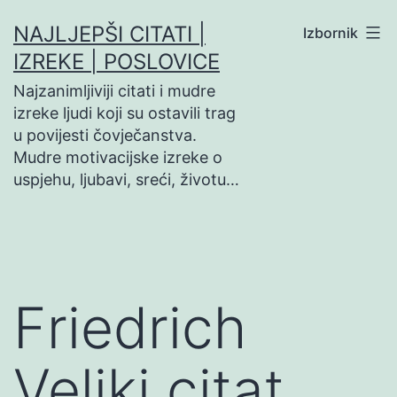
Preskoči
NAJLJEPŠI CITATI |
Izbornik
na
IZREKE | POSLOVICE
sadržaj
Najzanimljiviji citati i mudre
izreke ljudi koji su ostavili trag
u povijesti čovječanstva.
Mudre motivacijske izreke o
uspjehu, ljubavi, sreći, životu…
Friedrich
Veliki citat