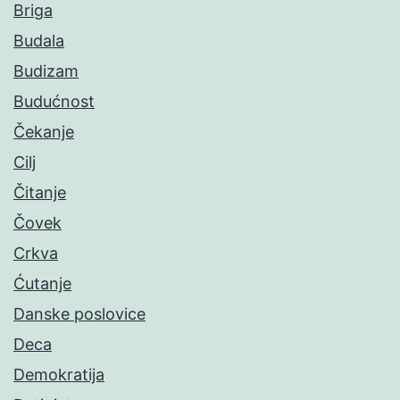
Briga
Budala
Budizam
Budućnost
Čekanje
Cilj
Čitanje
Čovek
Crkva
Ćutanje
Danske poslovice
Deca
Demokratija