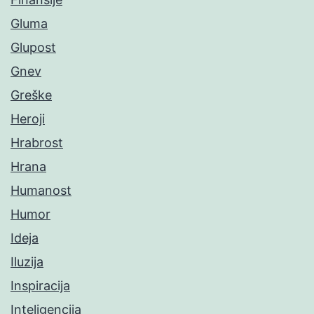
Gluma
Glupost
Gnev
Greške
Heroji
Hrabrost
Hrana
Humanost
Humor
Ideja
Iluzija
Inspiracija
Inteligencija