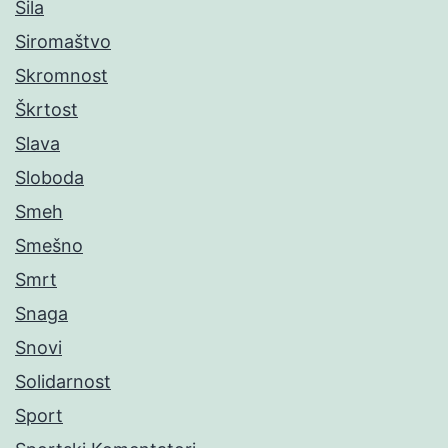
Sila
Siromaštvo
Skromnost
Škrtost
Slava
Sloboda
Smeh
Smešno
Smrt
Snaga
Snovi
Solidarnost
Sport