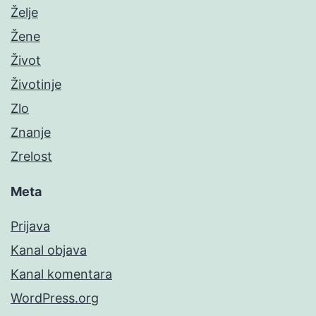
Želje
Žene
Život
Životinje
Zlo
Znanje
Zrelost
Meta
Prijava
Kanal objava
Kanal komentara
WordPress.org