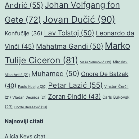
Johan Volfgang fon
Andrić
(55)
Jovan Dučić
(90)
Gete
(72)
Lav Tolstoj
(50)
Leonardo da
Konfučije
(36)
Marko
Mahatma Gandi
(50)
Vinči
(45)
Tulije Ciceron
(81)
Miroslav
Meša Selimović
(19)
Muhamed
(50)
Onore De Balzak
Mika Antić
(21)
Petar Lazić
(55)
(40)
Paulo Koeljo
(20)
Vinston Čerčil
Zoran Đinđić
(43)
Čarls Bukovski
(21)
Vladan Desnica
(21)
(23)
Đorđe Balašević
(19)
Najnoviji citati
Alicia Keys citat