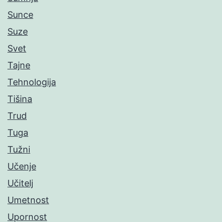
Sunce
Suze
Svet
Tajne
Tehnologija
Tišina
Trud
Tuga
Tužni
Učenje
Učitelj
Umetnost
Upornost