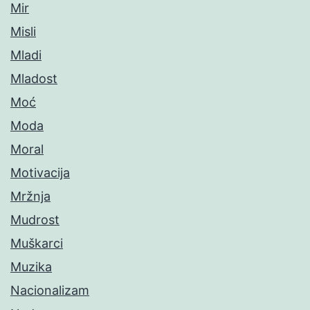
Mir
Misli
Mladi
Mladost
Moć
Moda
Moral
Motivacija
Mržnja
Mudrost
Muškarci
Muzika
Nacionalizam