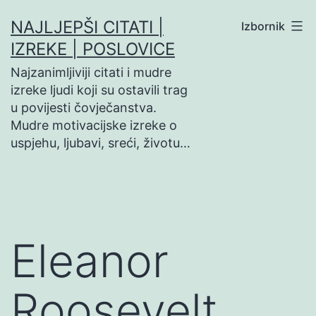
Preskoči
NAJLJEPŠI CITATI |
Izbornik
na
IZREKE | POSLOVICE
sadržaj
Najzanimljiviji citati i mudre
izreke ljudi koji su ostavili trag
u povijesti čovječanstva.
Mudre motivacijske izreke o
uspjehu, ljubavi, sreći, životu…
Eleanor
Roosevelt