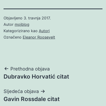
Objavljeno
3. travnja 2017.
Autor
mojblog
Kategorizirano kao
Autori
Označeno
Eleanor Roosevelt
Navigacija
Prethodna objava
Dubravko Horvatić citat
objava
Sljedeća objava
Gavin Rossdale citat