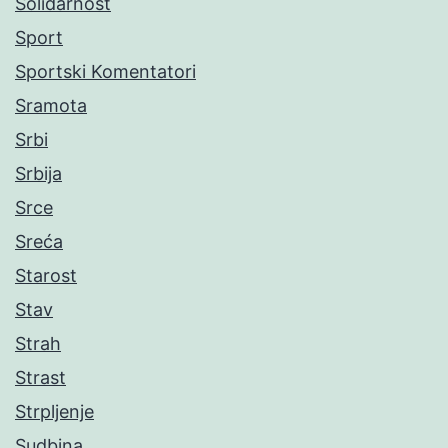
Solidarnost
Sport
Sportski Komentatori
Sramota
Srbi
Srbija
Srce
Sreća
Starost
Stav
Strah
Strast
Strpljenje
Sudbina