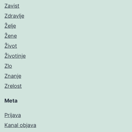
Zavist
Zdravlje
Želje
Žene
Život
Životinje
Zlo
Znanje
Zrelost
Meta
Prijava
Kanal objava