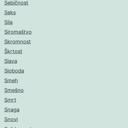
Sebičnost
Seks
Sila
Siromaštvo
Skromnost
Škrtost
Slava
Sloboda
Smeh
Smešno
Smrt
Snaga
Snovi