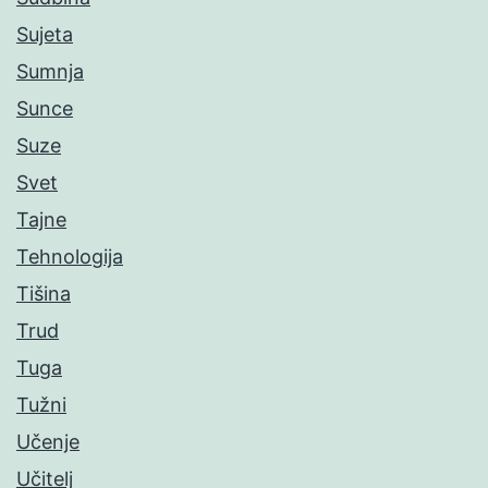
Sujeta
Sumnja
Sunce
Suze
Svet
Tajne
Tehnologija
Tišina
Trud
Tuga
Tužni
Učenje
Učitelj