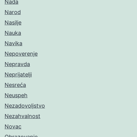
Nada
Narod
Nasilje
Nauka
Navika
Nepoverenje
Nepravda
Neprijatelji
Nesreća
Neuspeh
Nezadovoljstvo
Nezahvalnost
Novac
Obrazovanje