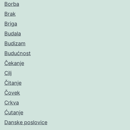
Borba
Brak
Briga
Budala
Budizam
Budućnost
Čekanje
Cilj
Čitanje
Čovek
Crkva
Ćutanje
Danske poslovice