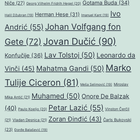
Gotama Buda
(34)
Niče
(27)
Georg Vilhelm Fridrih Hegel
(20)
Ivo
Herman Hese
(31)
Halil Džubran
(19)
Imanuel Kant
(19)
Johan Volfgang fon
Andrić
(55)
Jovan Dučić
(90)
Gete
(72)
Lav Tolstoj
(50)
Leonardo da
Konfučije
(36)
Marko
Mahatma Gandi
(50)
Vinči
(45)
Tulije Ciceron
(81)
Miroslav
Meša Selimović
(19)
Muhamed
(50)
Onore De Balzak
Mika Antić
(21)
Petar Lazić
(55)
(40)
Paulo Koeljo
(20)
Vinston Čerčil
Zoran Đinđić
(43)
Čarls Bukovski
(21)
Vladan Desnica
(21)
(23)
Đorđe Balašević
(19)