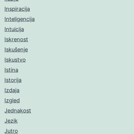
Inspiracija
Inteligencija
Intuicija
Iskrenost
Iskušenje
Iskustvo
Istina
Istorija
Izdaja
Izgled
Jednakost
Jezik
Jutro