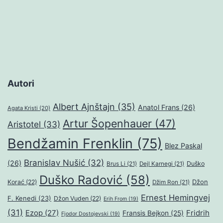
Autori
Albert Ajnštajn
(35)
Anatol Frans
(26)
Agata Kristi
(20)
Artur Šopenhauer
(47)
Aristotel
(33)
Bendžamin Frenklin
(75)
Blez Paskal
Branislav Nušić
(32)
(26)
Duško
Brus Li
(21)
Dejl Karnegi
(21)
Duško Radović
(58)
Džon
Korać
(22)
Džim Ron
(21)
Ernest Hemingvej
F. Kenedi
(23)
Džon Vuden
(22)
Erih From
(19)
(31)
Ezop
(27)
Fridrih
Fransis Bejkon
(25)
Fjodor Dostojevski
(19)