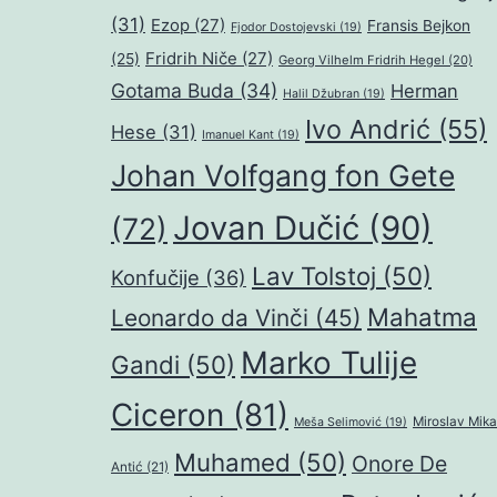
(31)
Ezop
(27)
Fransis Bejkon
Fjodor Dostojevski
(19)
Fridrih Niče
(27)
(25)
Georg Vilhelm Fridrih Hegel
(20)
Gotama Buda
(34)
Herman
Halil Džubran
(19)
Ivo Andrić
(55)
Hese
(31)
Imanuel Kant
(19)
Johan Volfgang fon Gete
Jovan Dučić
(90)
(72)
Lav Tolstoj
(50)
Konfučije
(36)
Mahatma
Leonardo da Vinči
(45)
Marko Tulije
Gandi
(50)
Ciceron
(81)
Miroslav Mika
Meša Selimović
(19)
Muhamed
(50)
Onore De
Antić
(21)