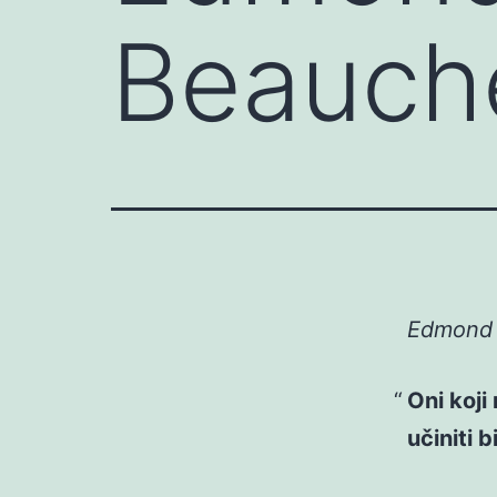
Beauche
Edmond 
Oni koji
učiniti b