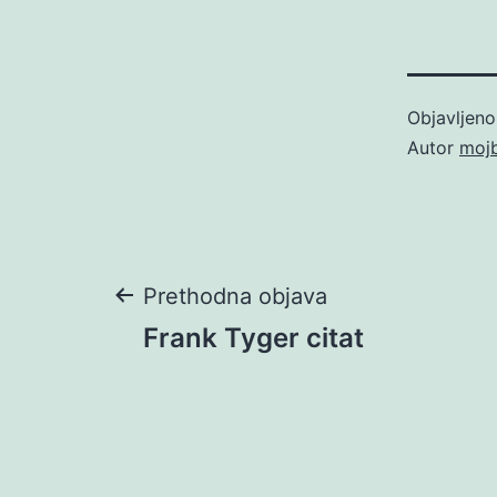
Objavljen
Autor
moj
Navigacija
Prethodna objava
Frank Tyger citat
objava