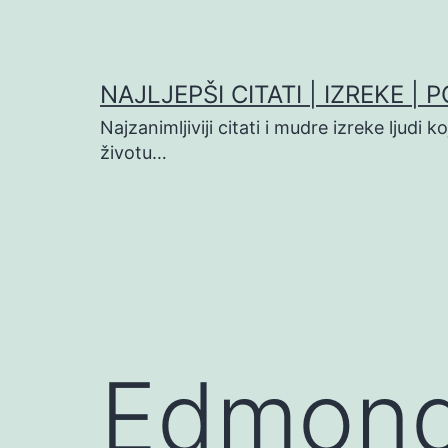
Preskoči
na
sadržaj
NAJLJEPŠI CITATI | IZREKE | 
Najzanimljiviji citati i mudre izreke ljudi 
životu…
Edmond