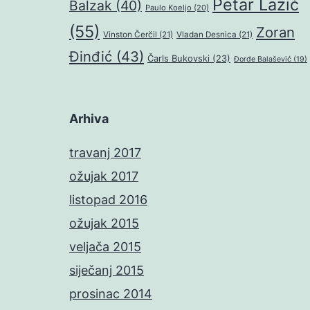
Petar Lazić
Balzak
(40)
Paulo Koeljo
(20)
(55)
Zoran
Vinston Čerčil
(21)
Vladan Desnica
(21)
Đinđić
(43)
Čarls Bukovski
(23)
Đorđe Balašević
(19)
Arhiva
travanj 2017
ožujak 2017
listopad 2016
ožujak 2015
veljača 2015
siječanj 2015
prosinac 2014