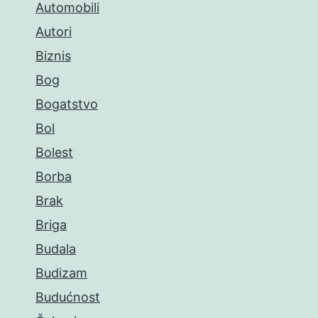
Automobili
Autori
Biznis
Bog
Bogatstvo
Bol
Bolest
Borba
Brak
Briga
Budala
Budizam
Budućnost