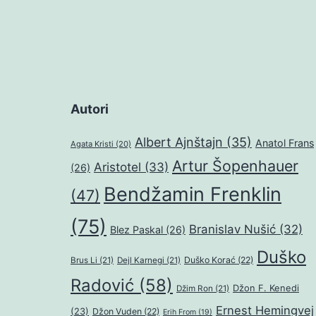
Autori
Albert Ajnštajn
(35)
Anatol Frans
Agata Kristi
(20)
Artur Šopenhauer
Aristotel
(33)
(26)
Bendžamin Frenklin
(47)
(75)
Branislav Nušić
(32)
Blez Paskal
(26)
Duško
Duško Korać
(22)
Brus Li
(21)
Dejl Karnegi
(21)
Radović
(58)
Džon F. Kenedi
Džim Ron
(21)
Ernest Hemingvej
(23)
Džon Vuden
(22)
Erih From
(19)