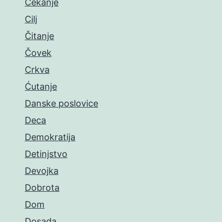
Čekanje
Cilj
Čitanje
Čovek
Crkva
Ćutanje
Danske poslovice
Deca
Demokratija
Detinjstvo
Devojka
Dobrota
Dom
Dosada