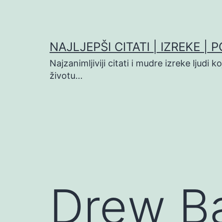
Preskoči
na
sadržaj
NAJLJEPŠI CITATI | IZREKE | 
Najzanimljiviji citati i mudre izreke ljudi 
životu…
Drew Ba