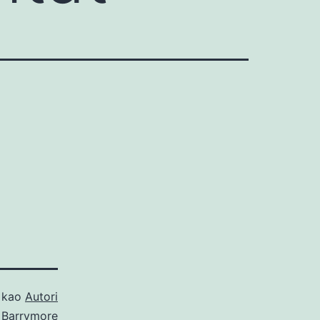
o kao
Autori
 Barrymore