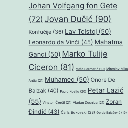
Johan Volfgang fon Gete
Jovan Dučić
(90)
(72)
Lav Tolstoj
(50)
Konfučije
(36)
Mahatma
Leonardo da Vinči
(45)
Marko Tulije
Gandi
(50)
Ciceron
(81)
Miroslav Mika
Meša Selimović
(19)
Muhamed
(50)
Onore De
Antić
(21)
Petar Lazić
Balzak
(40)
Paulo Koeljo
(20)
(55)
Zoran
Vinston Čerčil
(21)
Vladan Desnica
(21)
Đinđić
(43)
Čarls Bukovski
(23)
Đorđe Balašević
(19)