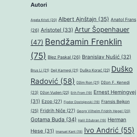
Autori
Albert Ajnštajn
(35)
Anatol Frans
Agata Kristi
(20)
Artur Šopenhauer
Aristotel
(33)
(26)
Bendžamin Frenklin
(47)
(75)
Branislav Nušić
(32)
Blez Paskal
(26)
Duško
Duško Korać
(22)
Brus Li
(21)
Dejl Karnegi
(21)
Radović
(58)
Džon F. Kenedi
Džim Ron
(21)
Ernest Hemingvej
(23)
Džon Vuden
(22)
Erih From
(19)
(31)
Ezop
(27)
Fransis Bejkon
Fjodor Dostojevski
(19)
Fridrih Niče
(27)
(25)
Georg Vilhelm Fridrih Hegel
(20)
Gotama Buda
(34)
Herman
Halil Džubran
(19)
Ivo Andrić
(55)
Hese
(31)
Imanuel Kant
(19)