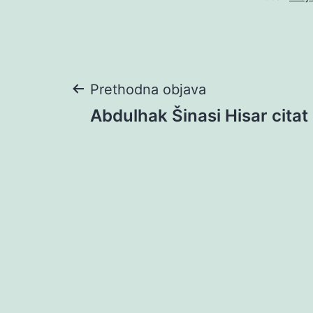
Navigacija
Prethodna objava
Abdulhak Šinasi Hisar citat
objava