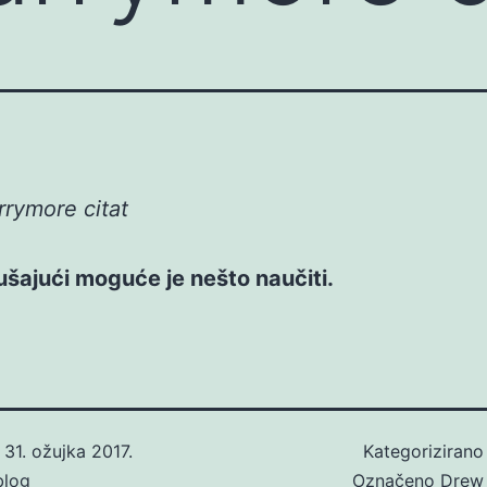
rymore citat
šajući moguće je nešto naučiti.
o
31. ožujka 2017.
Kategoriziran
blog
Označeno
Drew