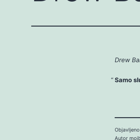
Drew Bar
Samo slu
Objavljen
Autor
moj