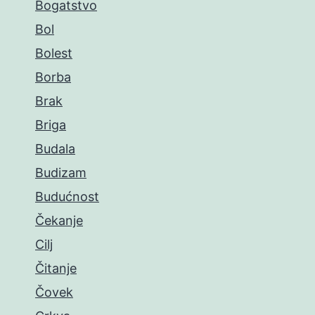
Bogatstvo
Bol
Bolest
Borba
Brak
Briga
Budala
Budizam
Budućnost
Čekanje
Cilj
Čitanje
Čovek