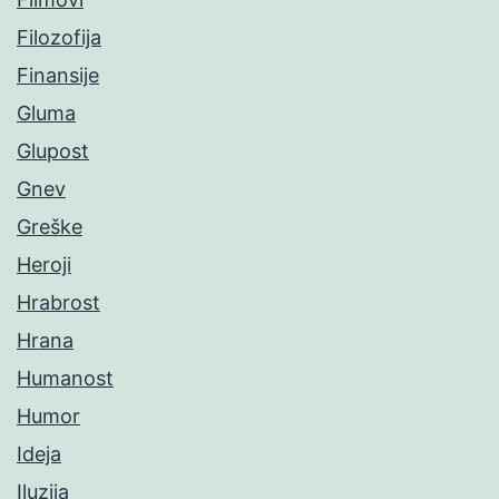
Filozofija
Finansije
Gluma
Glupost
Gnev
Greške
Heroji
Hrabrost
Hrana
Humanost
Humor
Ideja
Iluzija