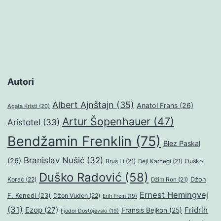
Autori
Albert Ajnštajn
(35)
Anatol Frans
(26)
Agata Kristi
(20)
Artur Šopenhauer
(47)
Aristotel
(33)
Bendžamin Frenklin
(75)
Blez Paskal
Branislav Nušić
(32)
(26)
Duško
Brus Li
(21)
Dejl Karnegi
(21)
Duško Radović
(58)
Džon
Korać
(22)
Džim Ron
(21)
Ernest Hemingvej
F. Kenedi
(23)
Džon Vuden
(22)
Erih From
(19)
(31)
Ezop
(27)
Fridrih
Fransis Bejkon
(25)
Fjodor Dostojevski
(19)