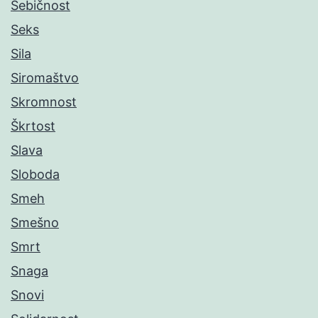
Sebičnost
Seks
Sila
Siromaštvo
Skromnost
Škrtost
Slava
Sloboda
Smeh
Smešno
Smrt
Snaga
Snovi