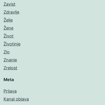
Zavist
Zdravlje
Želje
Žene
Život
Životinje
Zlo
Znanje
Zrelost
Meta
Prijava
Kanal objava