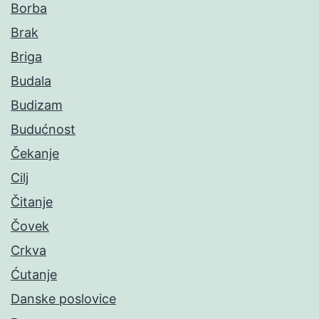
Borba
Brak
Briga
Budala
Budizam
Budućnost
Čekanje
Cilj
Čitanje
Čovek
Crkva
Ćutanje
Danske poslovice