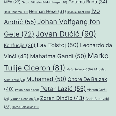
Gotama Buda
(34)
Niče
(27)
Georg Vilhelm Fridrih Hegel
(20)
Ivo
Herman Hese
(31)
Halil Džubran
(19)
Imanuel Kant
(19)
Johan Volfgang fon
Andrić
(55)
Jovan Dučić
(90)
Gete
(72)
Lav Tolstoj
(50)
Leonardo da
Konfučije
(36)
Marko
Mahatma Gandi
(50)
Vinči
(45)
Tulije Ciceron
(81)
Miroslav
Meša Selimović
(19)
Muhamed
(50)
Onore De Balzak
Mika Antić
(21)
Petar Lazić
(55)
(40)
Paulo Koeljo
(20)
Vinston Čerčil
Zoran Đinđić
(43)
Čarls Bukovski
(21)
Vladan Desnica
(21)
(23)
Đorđe Balašević
(19)