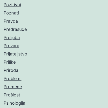
Pozitivni
Poznati
Pravda
Predrasude
Preljuba
Prevara
Prijateljstvo
Prilike
Priroda
Problemi
Promene
Prošlost
Psihologija