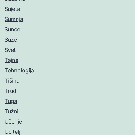
Sujeta
Sumnja
Sunce
Suze
Svet
Tajne
Tehnologija
Tišina
Trud
Tuga
Tužni
Učenje
Učitelj