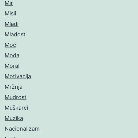
Mir
Misli
Mladi
Mladost
Moć
Moda
Moral
Motivacija
Mržnja
Mudrost
Muškarci
Muzika
Nacionalizam