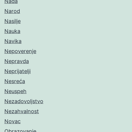
Nada
Narod
Nasilje
Nauka
Navika
Nepoverenje
Nepravda
Neprijatelji
Nesreća
Neuspeh
Nezadovoljstvo
Nezahvalnost
Novac
Obrazovanje