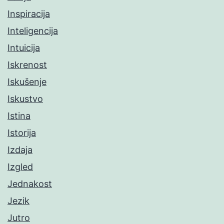
Inspiracija
Inteligencija
Intuicija
Iskrenost
Iskušenje
Iskustvo
Istina
Istorija
Izdaja
Izgled
Jednakost
Jezik
Jutro