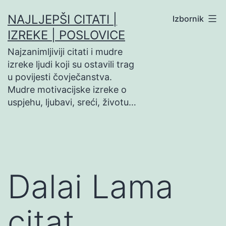
Preskoči
NAJLJEPŠI CITATI |
Izbornik
na
IZREKE | POSLOVICE
sadržaj
Najzanimljiviji citati i mudre
izreke ljudi koji su ostavili trag
u povijesti čovječanstva.
Mudre motivacijske izreke o
uspjehu, ljubavi, sreći, životu…
Dalai Lama
citat