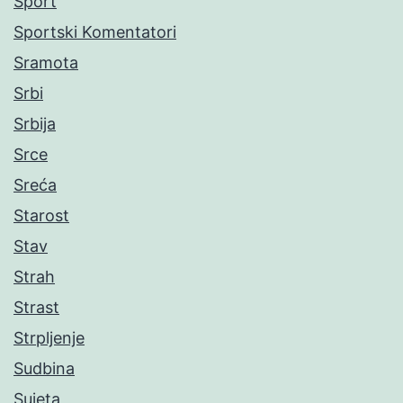
Sport
Sportski Komentatori
Sramota
Srbi
Srbija
Srce
Sreća
Starost
Stav
Strah
Strast
Strpljenje
Sudbina
Sujeta