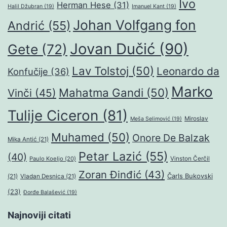
Ivo
Herman Hese
(31)
Halil Džubran
(19)
Imanuel Kant
(19)
Johan Volfgang fon
Andrić
(55)
Jovan Dučić
(90)
Gete
(72)
Lav Tolstoj
(50)
Leonardo da
Konfučije
(36)
Marko
Mahatma Gandi
(50)
Vinči
(45)
Tulije Ciceron
(81)
Miroslav
Meša Selimović
(19)
Muhamed
(50)
Onore De Balzak
Mika Antić
(21)
Petar Lazić
(55)
(40)
Paulo Koeljo
(20)
Vinston Čerčil
Zoran Đinđić
(43)
Čarls Bukovski
(21)
Vladan Desnica
(21)
(23)
Đorđe Balašević
(19)
Najnoviji citati