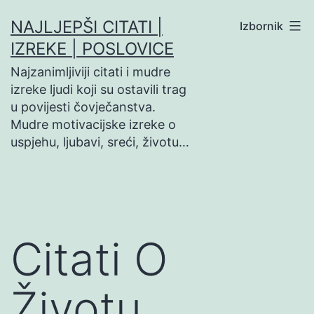
Preskoči
NAJLJEPŠI CITATI |
Izbornik
na
IZREKE | POSLOVICE
sadržaj
Najzanimljiviji citati i mudre
izreke ljudi koji su ostavili trag
u povijesti čovječanstva.
Mudre motivacijske izreke o
uspjehu, ljubavi, sreći, životu…
Citati O
Životu