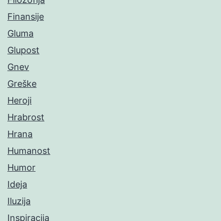
Finansije
Gluma
Glupost
Gnev
Greške
Heroji
Hrabrost
Hrana
Humanost
Humor
Ideja
Iluzija
Inspiracija