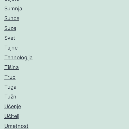
Sumnja
Sunce
Suze
Svet
Tajne
Tehnologija
Tišina
Trud
Tuga
Tužni
Učenje
Učitelj
Umetnost