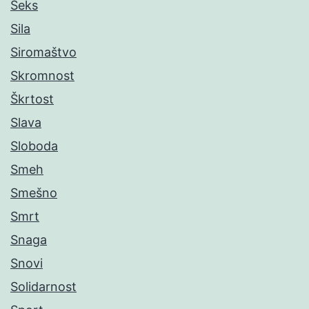
Seks
Sila
Siromaštvo
Skromnost
Škrtost
Slava
Sloboda
Smeh
Smešno
Smrt
Snaga
Snovi
Solidarnost