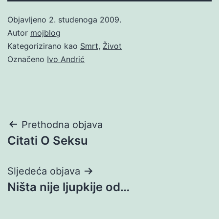
Objavljeno
2. studenoga 2009.
Autor
mojblog
Kategorizirano kao
Smrt
,
Život
Označeno
Ivo Andrić
Navigacija
Prethodna objava
Citati O Seksu
objava
Sljedeća objava
Ništa nije ljupkije od…