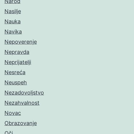
Narod
Nasilje
Nauka
Navika
Nepoverenje
Nepravda
Neprijatelji
Nesreća
Neuspeh
Nezadovoljstvo
Nezahvalnost
Novac
Obrazovanje
Oči