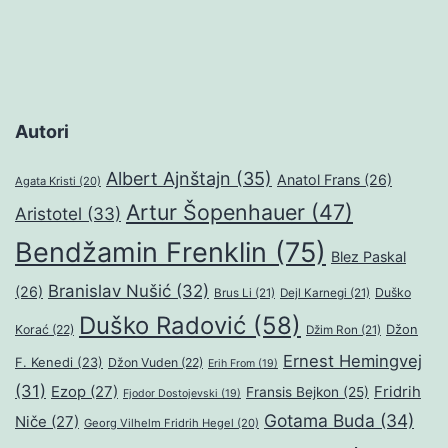
Autori
Albert Ajnštajn
(35)
Anatol Frans
(26)
Agata Kristi
(20)
Artur Šopenhauer
(47)
Aristotel
(33)
Bendžamin Frenklin
(75)
Blez Paskal
Branislav Nušić
(32)
(26)
Duško
Brus Li
(21)
Dejl Karnegi
(21)
Duško Radović
(58)
Džon
Korać
(22)
Džim Ron
(21)
Ernest Hemingvej
F. Kenedi
(23)
Džon Vuden
(22)
Erih From
(19)
(31)
Ezop
(27)
Fridrih
Fransis Bejkon
(25)
Fjodor Dostojevski
(19)
Gotama Buda
(34)
Niče
(27)
Georg Vilhelm Fridrih Hegel
(20)