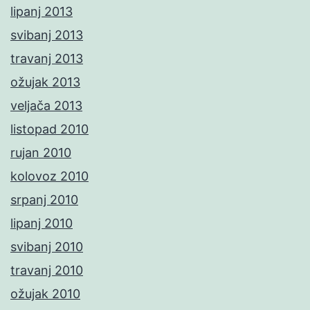
lipanj 2013
svibanj 2013
travanj 2013
ožujak 2013
veljača 2013
listopad 2010
rujan 2010
kolovoz 2010
srpanj 2010
lipanj 2010
svibanj 2010
travanj 2010
ožujak 2010