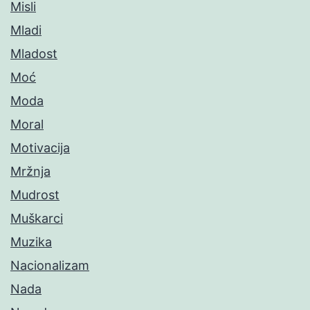
Misli
Mladi
Mladost
Moć
Moda
Moral
Motivacija
Mržnja
Mudrost
Muškarci
Muzika
Nacionalizam
Nada