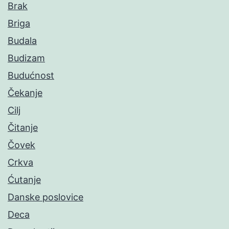
Brak
Briga
Budala
Budizam
Budućnost
Čekanje
Cilj
Čitanje
Čovek
Crkva
Ćutanje
Danske poslovice
Deca