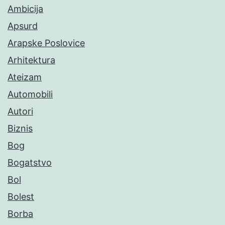
Ambicija
Apsurd
Arapske Poslovice
Arhitektura
Ateizam
Automobili
Autori
Biznis
Bog
Bogatstvo
Bol
Bolest
Borba