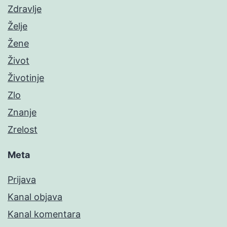
Zdravlje
Želje
Žene
Život
Životinje
Zlo
Znanje
Zrelost
Meta
Prijava
Kanal objava
Kanal komentara