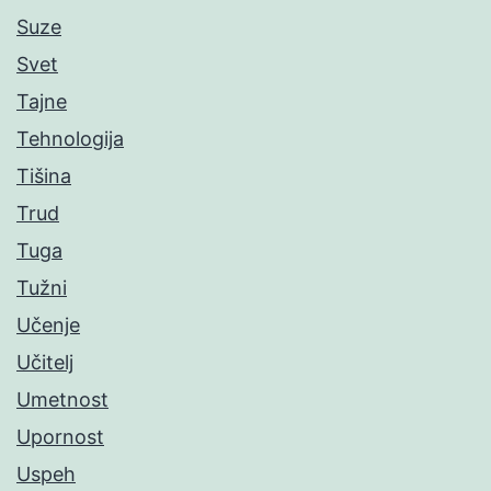
Suze
Svet
Tajne
Tehnologija
Tišina
Trud
Tuga
Tužni
Učenje
Učitelj
Umetnost
Upornost
Uspeh