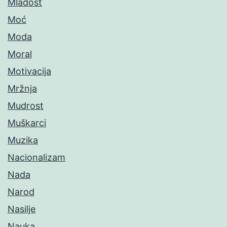
Mladost
Moć
Moda
Moral
Motivacija
Mržnja
Mudrost
Muškarci
Muzika
Nacionalizam
Nada
Narod
Nasilje
Nauka