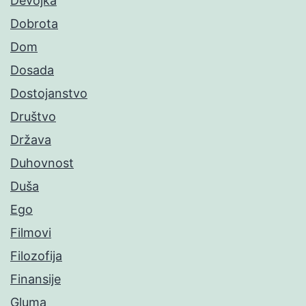
Devojka
Dobrota
Dom
Dosada
Dostojanstvo
Društvo
Država
Duhovnost
Duša
Ego
Filmovi
Filozofija
Finansije
Gluma