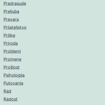
Predrasude
Preljuba
Prevara
Prijateljstvo
Prilike
Priroda
Problemi
Promene
Prošlost
Psihologija
Putovanja
Rad
Radost