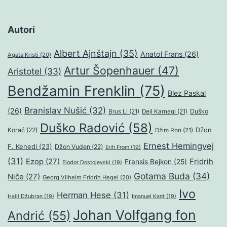
Autori
Albert Ajnštajn
(35)
Anatol Frans
(26)
Agata Kristi
(20)
Artur Šopenhauer
(47)
Aristotel
(33)
Bendžamin Frenklin
(75)
Blez Paskal
Branislav Nušić
(32)
(26)
Duško
Brus Li
(21)
Dejl Karnegi
(21)
Duško Radović
(58)
Džon
Korać
(22)
Džim Ron
(21)
Ernest Hemingvej
F. Kenedi
(23)
Džon Vuden
(22)
Erih From
(19)
(31)
Ezop
(27)
Fridrih
Fransis Bejkon
(25)
Fjodor Dostojevski
(19)
Gotama Buda
(34)
Niče
(27)
Georg Vilhelm Fridrih Hegel
(20)
Ivo
Herman Hese
(31)
Halil Džubran
(19)
Imanuel Kant
(19)
Johan Volfgang fon
Andrić
(55)