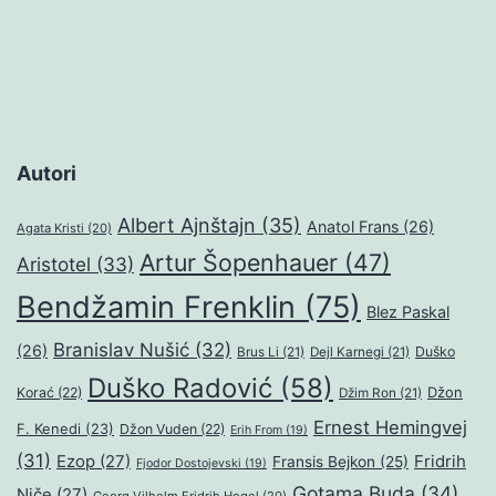
Autori
Albert Ajnštajn
(35)
Anatol Frans
(26)
Agata Kristi
(20)
Artur Šopenhauer
(47)
Aristotel
(33)
Bendžamin Frenklin
(75)
Blez Paskal
Branislav Nušić
(32)
(26)
Duško
Brus Li
(21)
Dejl Karnegi
(21)
Duško Radović
(58)
Džon
Korać
(22)
Džim Ron
(21)
Ernest Hemingvej
F. Kenedi
(23)
Džon Vuden
(22)
Erih From
(19)
(31)
Ezop
(27)
Fridrih
Fransis Bejkon
(25)
Fjodor Dostojevski
(19)
Gotama Buda
(34)
Niče
(27)