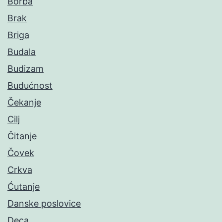
Borba
Brak
Briga
Budala
Budizam
Budućnost
Čekanje
Cilj
Čitanje
Čovek
Crkva
Ćutanje
Danske poslovice
Deca