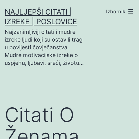
Preskoči
NAJLJEPŠI CITATI |
Izbornik
na
IZREKE | POSLOVICE
sadržaj
Najzanimljiviji citati i mudre
izreke ljudi koji su ostavili trag
u povijesti čovječanstva.
Mudre motivacijske izreke o
uspjehu, ljubavi, sreći, životu…
Citati O
Ženama