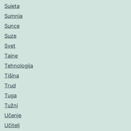
Sujeta
Sumnja
Sunce
Suze
Svet
Tajne
Tehnologija
Tišina
Trud
Tuga
Tužni
Učenje
Učitelj