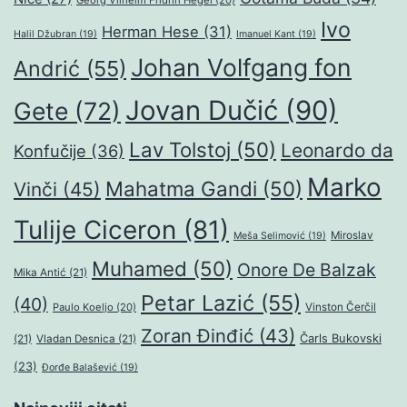
Georg Vilhelm Fridrih Hegel
(20)
Ivo
Herman Hese
(31)
Halil Džubran
(19)
Imanuel Kant
(19)
Johan Volfgang fon
Andrić
(55)
Jovan Dučić
(90)
Gete
(72)
Lav Tolstoj
(50)
Leonardo da
Konfučije
(36)
Marko
Mahatma Gandi
(50)
Vinči
(45)
Tulije Ciceron
(81)
Miroslav
Meša Selimović
(19)
Muhamed
(50)
Onore De Balzak
Mika Antić
(21)
Petar Lazić
(55)
(40)
Paulo Koeljo
(20)
Vinston Čerčil
Zoran Đinđić
(43)
Čarls Bukovski
(21)
Vladan Desnica
(21)
(23)
Đorđe Balašević
(19)