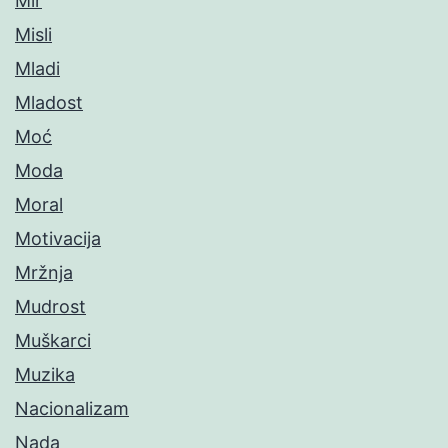
Mir
Misli
Mladi
Mladost
Moć
Moda
Moral
Motivacija
Mržnja
Mudrost
Muškarci
Muzika
Nacionalizam
Nada