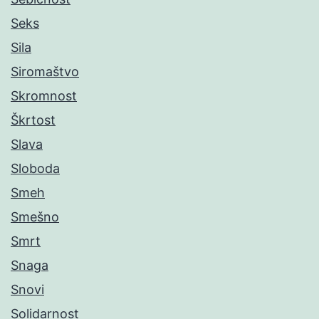
Seks
Sila
Siromaštvo
Skromnost
Škrtost
Slava
Sloboda
Smeh
Smešno
Smrt
Snaga
Snovi
Solidarnost