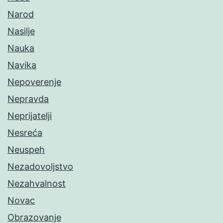
Narod
Nasilje
Nauka
Navika
Nepoverenje
Nepravda
Neprijatelji
Nesreća
Neuspeh
Nezadovoljstvo
Nezahvalnost
Novac
Obrazovanje