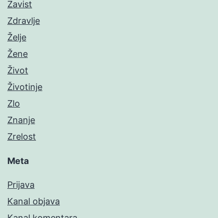
Zavist
Zdravlje
Želje
Žene
Život
Životinje
Zlo
Znanje
Zrelost
Meta
Prijava
Kanal objava
Kanal komentara