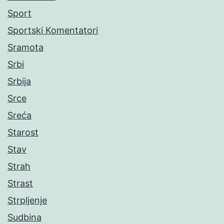
Sport
Sportski Komentatori
Sramota
Srbi
Srbija
Srce
Sreća
Starost
Stav
Strah
Strast
Strpljenje
Sudbina