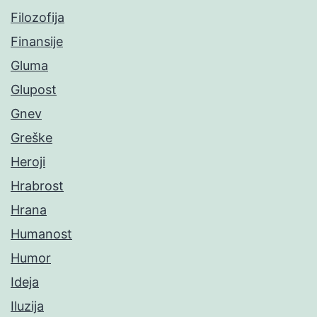
Filozofija
Finansije
Gluma
Glupost
Gnev
Greške
Heroji
Hrabrost
Hrana
Humanost
Humor
Ideja
Iluzija