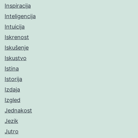
Inspiracija
Inteligencija
Intuicija
Iskrenost
Iskušenje
Iskustvo
Istina
Istorija
Izdaja
Izgled
Jednakost
Jezik
Jutro