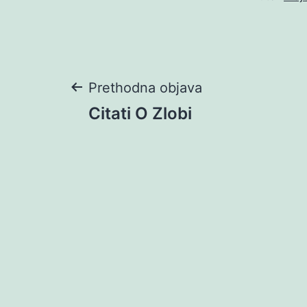
Navigacija
Prethodna objava
Citati O Zlobi
objava