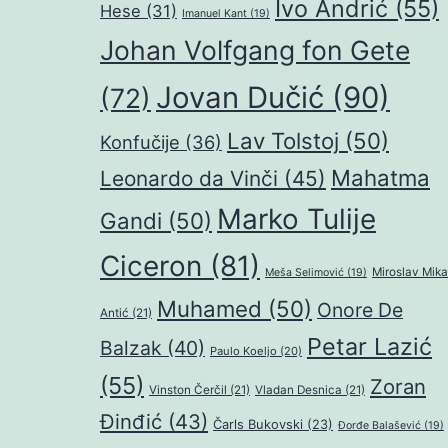
Ivo Andrić
(55)
Hese
(31)
Imanuel Kant
(19)
Johan Volfgang fon Gete
Jovan Dučić
(90)
(72)
Lav Tolstoj
(50)
Konfučije
(36)
Mahatma
Leonardo da Vinči
(45)
Marko Tulije
Gandi
(50)
Ciceron
(81)
Miroslav Mika
Meša Selimović
(19)
Muhamed
(50)
Onore De
Antić
(21)
Petar Lazić
Balzak
(40)
Paulo Koeljo
(20)
(55)
Zoran
Vinston Čerčil
(21)
Vladan Desnica
(21)
Đinđić
(43)
Čarls Bukovski
(23)
Đorđe Balašević
(19)