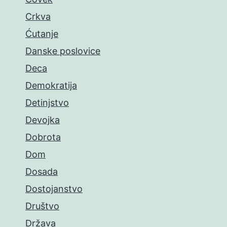
Crkva
Ćutanje
Danske poslovice
Deca
Demokratija
Detinjstvo
Devojka
Dobrota
Dom
Dosada
Dostojanstvo
Društvo
Država