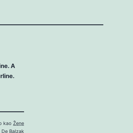
ine. A
rline.
no kao
Žene
 De Balzak