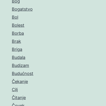
Bog
Bogatstvo
Bol
Bolest
Borba
Brak
Briga
Budala
Budizam
Budućnost
Čekanje
Cilj
Čitanje
Čovek