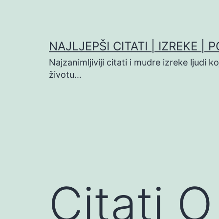
Preskoči
na
sadržaj
NAJLJEPŠI CITATI | IZREKE | 
Najzanimljiviji citati i mudre izreke ljudi 
životu…
Citati 