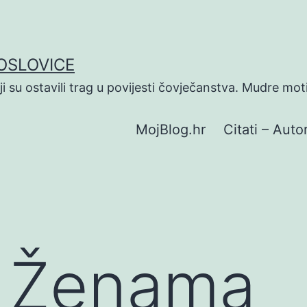
POSLOVICE
koji su ostavili trag u povijesti čovječanstva. Mudre mot
MojBlog.hr
Citati – Autor
O Ženama