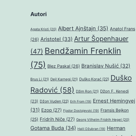
Autori
Albert Ajnštajn
(35)
Anatol Frans
Agata Kristi
(20)
Artur Šopenhauer
Aristotel
(33)
(26)
Bendžamin Frenklin
(47)
(75)
Branislav Nušić
(32)
Blez Paskal
(26)
Duško
Duško Korać
(22)
Brus Li
(21)
Dejl Karnegi
(21)
Radović
(58)
Džon F. Kenedi
Džim Ron
(21)
Ernest Hemingvej
(23)
Džon Vuden
(22)
Erih From
(19)
(31)
Ezop
(27)
Fransis Bejkon
Fjodor Dostojevski
(19)
Fridrih Niče
(27)
(25)
Georg Vilhelm Fridrih Hegel
(20)
Gotama Buda
(34)
Herman
Halil Džubran
(19)