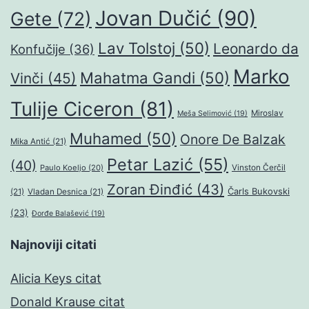
Jovan Dučić
(90)
Gete
(72)
Lav Tolstoj
(50)
Leonardo da
Konfučije
(36)
Marko
Mahatma Gandi
(50)
Vinči
(45)
Tulije Ciceron
(81)
Miroslav
Meša Selimović
(19)
Muhamed
(50)
Onore De Balzak
Mika Antić
(21)
Petar Lazić
(55)
(40)
Paulo Koeljo
(20)
Vinston Čerčil
Zoran Đinđić
(43)
Čarls Bukovski
(21)
Vladan Desnica
(21)
(23)
Đorđe Balašević
(19)
Najnoviji citati
Alicia Keys citat
Donald Krause citat