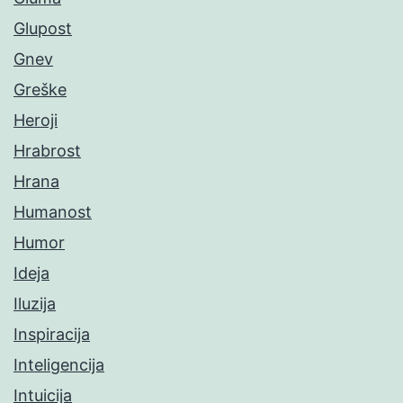
Glupost
Gnev
Greške
Heroji
Hrabrost
Hrana
Humanost
Humor
Ideja
Iluzija
Inspiracija
Inteligencija
Intuicija