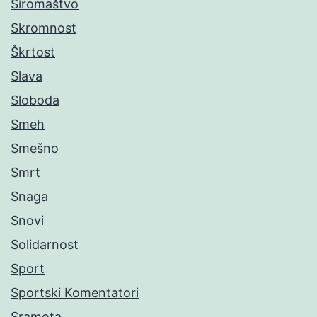
Siromaštvo
Skromnost
Škrtost
Slava
Sloboda
Smeh
Smešno
Smrt
Snaga
Snovi
Solidarnost
Sport
Sportski Komentatori
Sramota