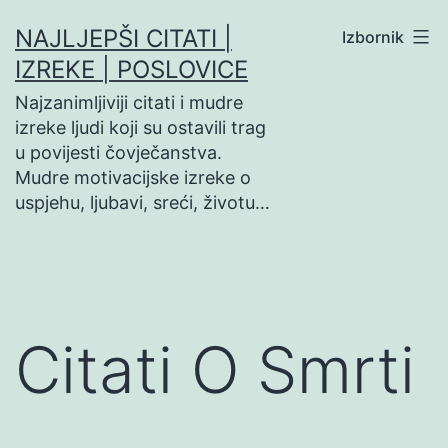
Preskoči
NAJLJEPŠI CITATI |
Izbornik
na
IZREKE | POSLOVICE
sadržaj
Najzanimljiviji citati i mudre
izreke ljudi koji su ostavili trag
u povijesti čovječanstva.
Mudre motivacijske izreke o
uspjehu, ljubavi, sreći, životu…
Citati O Smrti