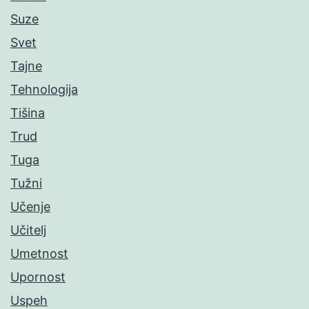
Suze
Svet
Tajne
Tehnologija
Tišina
Trud
Tuga
Tužni
Učenje
Učitelj
Umetnost
Upornost
Uspeh