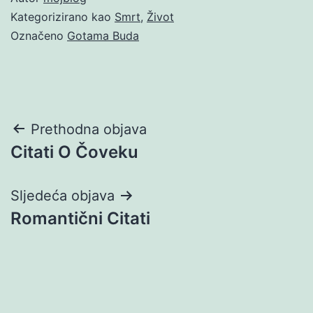
Kategorizirano kao
Smrt
,
Život
Označeno
Gotama Buda
Navigacija
Prethodna objava
Citati O Čoveku
objava
Sljedeća objava
Romantični Citati