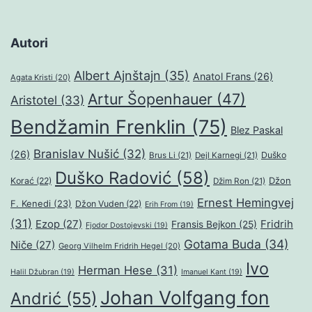
Autori
Albert Ajnštajn
(35)
Anatol Frans
(26)
Agata Kristi
(20)
Artur Šopenhauer
(47)
Aristotel
(33)
Bendžamin Frenklin
(75)
Blez Paskal
Branislav Nušić
(32)
(26)
Duško
Brus Li
(21)
Dejl Karnegi
(21)
Duško Radović
(58)
Džon
Korać
(22)
Džim Ron
(21)
Ernest Hemingvej
F. Kenedi
(23)
Džon Vuden
(22)
Erih From
(19)
(31)
Ezop
(27)
Fridrih
Fransis Bejkon
(25)
Fjodor Dostojevski
(19)
Gotama Buda
(34)
Niče
(27)
Georg Vilhelm Fridrih Hegel
(20)
Ivo
Herman Hese
(31)
Halil Džubran
(19)
Imanuel Kant
(19)
Johan Volfgang fon
Andrić
(55)