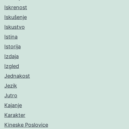
Iskrenost
Iskušenje
Iskustvo
Istina
Istorija
Izdaja
Izgled
Jednakost
Jezik
Jutro
Kajanje
Karakter
Kineske Poslovice