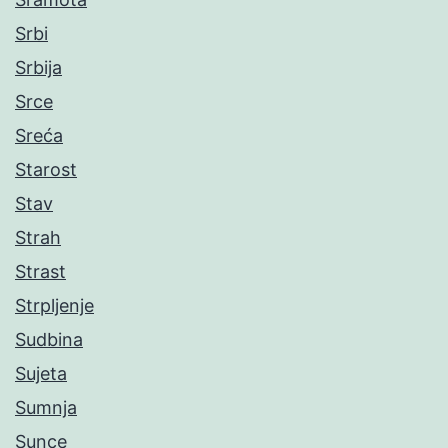
Srbi
Srbija
Srce
Sreća
Starost
Stav
Strah
Strast
Strpljenje
Sudbina
Sujeta
Sumnja
Sunce