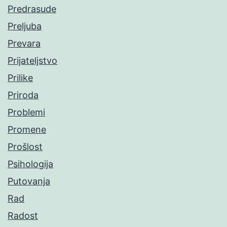
Predrasude
Preljuba
Prevara
Prijateljstvo
Prilike
Priroda
Problemi
Promene
Prošlost
Psihologija
Putovanja
Rad
Radost