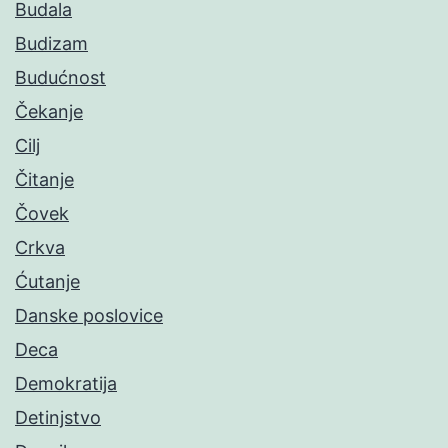
Budala
Budizam
Budućnost
Čekanje
Cilj
Čitanje
Čovek
Crkva
Ćutanje
Danske poslovice
Deca
Demokratija
Detinjstvo