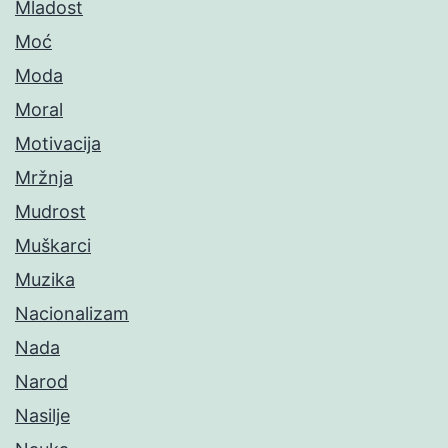
Mladost
Moć
Moda
Moral
Motivacija
Mržnja
Mudrost
Muškarci
Muzika
Nacionalizam
Nada
Narod
Nasilje