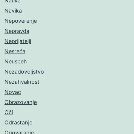
Nauka
Navika
Nepoverenje
Nepravda
Neprijatelji
Nesreća
Neuspeh
Nezadovoljstvo
Nezahvalnost
Novac
Obrazovanje
Oči
Odrastanje
Ogovaranje