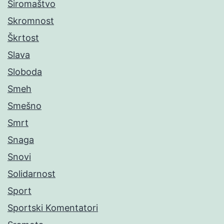
Siromaštvo
Skromnost
Škrtost
Slava
Sloboda
Smeh
Smešno
Smrt
Snaga
Snovi
Solidarnost
Sport
Sportski Komentatori