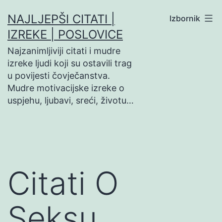
Preskoči
NAJLJEPŠI CITATI |
Izbornik
na
IZREKE | POSLOVICE
sadržaj
Najzanimljiviji citati i mudre
izreke ljudi koji su ostavili trag
u povijesti čovječanstva.
Mudre motivacijske izreke o
uspjehu, ljubavi, sreći, životu…
Citati O
Seksu