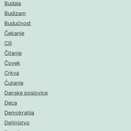
Budala
Budizam
Budućnost
Čekanje
Cilj
Čitanje
Čovek
Crkva
Ćutanje
Danske poslovice
Deca
Demokratija
Detinjstvo