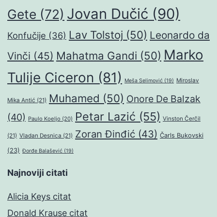
Jovan Dučić
(90)
Gete
(72)
Lav Tolstoj
(50)
Leonardo da
Konfučije
(36)
Marko
Mahatma Gandi
(50)
Vinči
(45)
Tulije Ciceron
(81)
Miroslav
Meša Selimović
(19)
Muhamed
(50)
Onore De Balzak
Mika Antić
(21)
Petar Lazić
(55)
(40)
Paulo Koeljo
(20)
Vinston Čerčil
Zoran Đinđić
(43)
Čarls Bukovski
(21)
Vladan Desnica
(21)
(23)
Đorđe Balašević
(19)
Najnoviji citati
Alicia Keys citat
Donald Krause citat