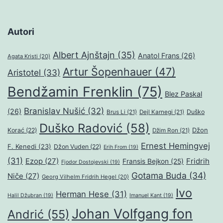
Autori
Albert Ajnštajn
(35)
Anatol Frans
(26)
Agata Kristi
(20)
Artur Šopenhauer
(47)
Aristotel
(33)
Bendžamin Frenklin
(75)
Blez Paskal
Branislav Nušić
(32)
(26)
Duško
Brus Li
(21)
Dejl Karnegi
(21)
Duško Radović
(58)
Džon
Korać
(22)
Džim Ron
(21)
Ernest Hemingvej
F. Kenedi
(23)
Džon Vuden
(22)
Erih From
(19)
(31)
Ezop
(27)
Fridrih
Fransis Bejkon
(25)
Fjodor Dostojevski
(19)
Gotama Buda
(34)
Niče
(27)
Georg Vilhelm Fridrih Hegel
(20)
Ivo
Herman Hese
(31)
Halil Džubran
(19)
Imanuel Kant
(19)
Johan Volfgang fon
Andrić
(55)