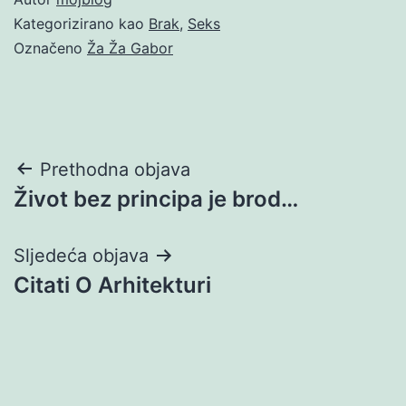
Kategorizirano kao
Brak
,
Seks
Označeno
Ža Ža Gabor
Navigacija
Prethodna objava
Život bez principa je brod…
objava
Sljedeća objava
Citati O Arhitekturi