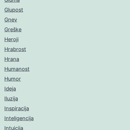
Glupost
Gnev
Greške
Heroji
Hrabrost
Hrana
Humanost
Humor
Ideja
Iluzija
Inspiracija
Inteligencija
Intuicija