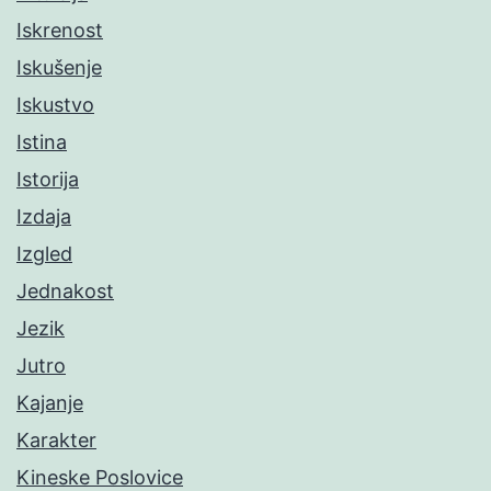
Iskrenost
Iskušenje
Iskustvo
Istina
Istorija
Izdaja
Izgled
Jednakost
Jezik
Jutro
Kajanje
Karakter
Kineske Poslovice