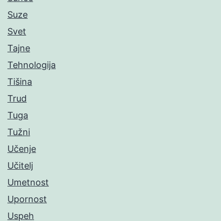
Suze
Svet
Tajne
Tehnologija
Tišina
Trud
Tuga
Tužni
Učenje
Učitelj
Umetnost
Upornost
Uspeh