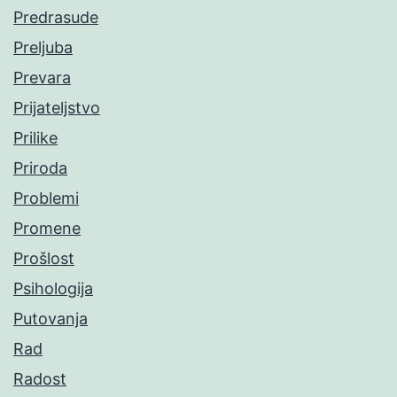
Predrasude
Preljuba
Prevara
Prijateljstvo
Prilike
Priroda
Problemi
Promene
Prošlost
Psihologija
Putovanja
Rad
Radost