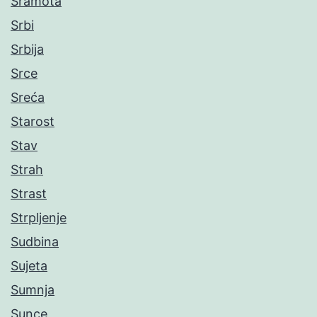
Sramota
Srbi
Srbija
Srce
Sreća
Starost
Stav
Strah
Strast
Strpljenje
Sudbina
Sujeta
Sumnja
Sunce