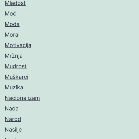
Mladost
Moć
Moda
Moral
Motivacija
Mržnja
Mudrost
Muškarci
Muzika
Nacionalizam
Nada
Narod
Nasilje