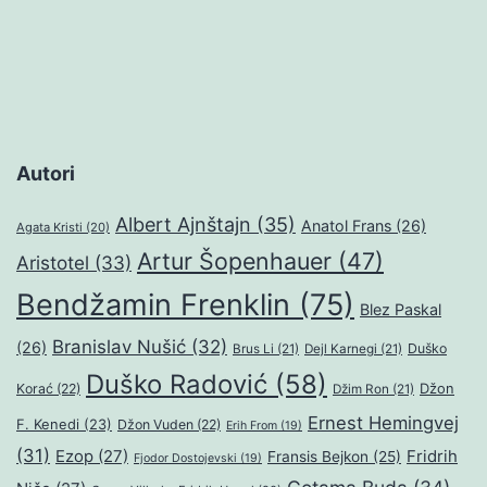
Autori
Albert Ajnštajn
(35)
Anatol Frans
(26)
Agata Kristi
(20)
Artur Šopenhauer
(47)
Aristotel
(33)
Bendžamin Frenklin
(75)
Blez Paskal
Branislav Nušić
(32)
(26)
Duško
Brus Li
(21)
Dejl Karnegi
(21)
Duško Radović
(58)
Džon
Korać
(22)
Džim Ron
(21)
Ernest Hemingvej
F. Kenedi
(23)
Džon Vuden
(22)
Erih From
(19)
(31)
Ezop
(27)
Fridrih
Fransis Bejkon
(25)
Fjodor Dostojevski
(19)