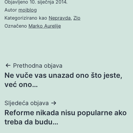
Objavljeno
10. siječnja 2014.
Autor
mojblog
Kategorizirano kao
Nepravda
,
Zlo
Označeno
Marko Aurelije
Navigacija
Prethodna objava
Ne vuče vas unazad ono što jeste,
objava
već ono…
Sljedeća objava
Reforme nikada nisu popularne ako
treba da budu…