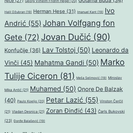
Gotama Buda
(34)
Niče
(27)
Georg Vilhelm Fridrih Hegel
(20)
Ivo
Herman Hese
(31)
Halil Džubran
(19)
Imanuel Kant
(19)
Johan Volfgang fon
Andrić
(55)
Jovan Dučić
(90)
Gete
(72)
Lav Tolstoj
(50)
Leonardo da
Konfučije
(36)
Marko
Mahatma Gandi
(50)
Vinči
(45)
Tulije Ciceron
(81)
Miroslav
Meša Selimović
(19)
Muhamed
(50)
Onore De Balzak
Mika Antić
(21)
Petar Lazić
(55)
(40)
Paulo Koeljo
(20)
Vinston Čerčil
Zoran Đinđić
(43)
Čarls Bukovski
(21)
Vladan Desnica
(21)
(23)
Đorđe Balašević
(19)