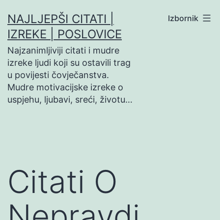
Preskoči
NAJLJEPŠI CITATI |
Izbornik
na
IZREKE | POSLOVICE
sadržaj
Najzanimljiviji citati i mudre
izreke ljudi koji su ostavili trag
u povijesti čovječanstva.
Mudre motivacijske izreke o
uspjehu, ljubavi, sreći, životu…
Citati O
Nepravdi