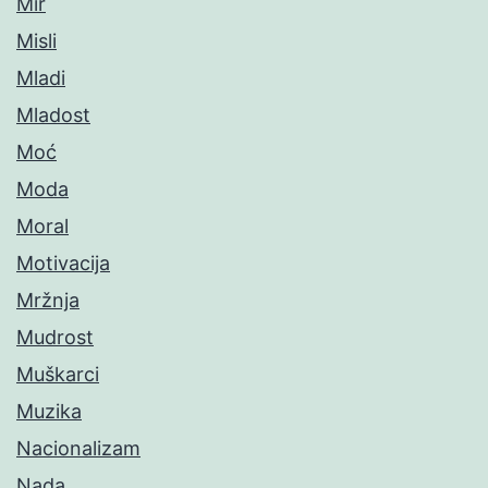
Mir
Misli
Mladi
Mladost
Moć
Moda
Moral
Motivacija
Mržnja
Mudrost
Muškarci
Muzika
Nacionalizam
Nada