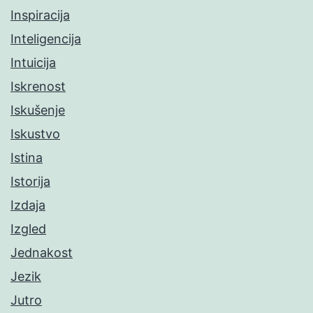
Inspiracija
Inteligencija
Intuicija
Iskrenost
Iskušenje
Iskustvo
Istina
Istorija
Izdaja
Izgled
Jednakost
Jezik
Jutro