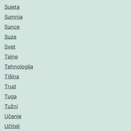
Sujeta
Sumnja
Sunce
Suze
Svet
Tajne
Tehnologija
Tišina
Trud
Tuga
Tužni
Učenje
Učitelj