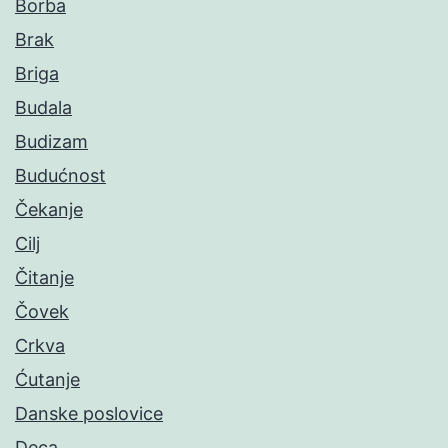
Borba
Brak
Briga
Budala
Budizam
Budućnost
Čekanje
Cilj
Čitanje
Čovek
Crkva
Ćutanje
Danske poslovice
Deca