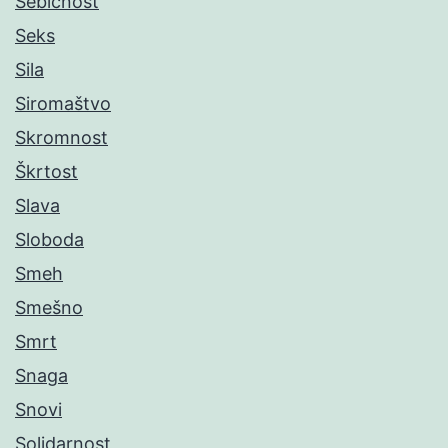
Sebičnost
Seks
Sila
Siromaštvo
Skromnost
Škrtost
Slava
Sloboda
Smeh
Smešno
Smrt
Snaga
Snovi
Solidarnost