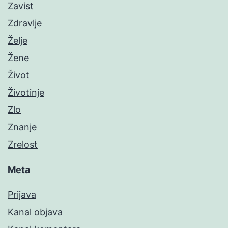
Zavist
Zdravlje
Želje
Žene
Život
Životinje
Zlo
Znanje
Zrelost
Meta
Prijava
Kanal objava