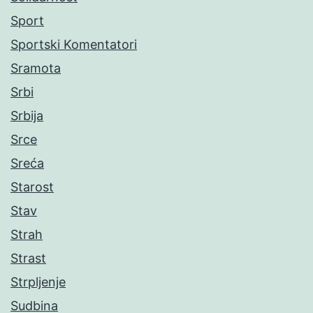
Sport
Sportski Komentatori
Sramota
Srbi
Srbija
Srce
Sreća
Starost
Stav
Strah
Strast
Strpljenje
Sudbina