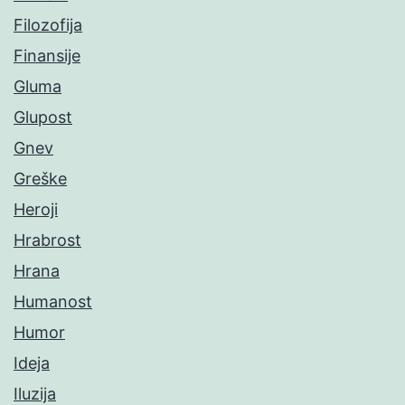
Filozofija
Finansije
Gluma
Glupost
Gnev
Greške
Heroji
Hrabrost
Hrana
Humanost
Humor
Ideja
Iluzija