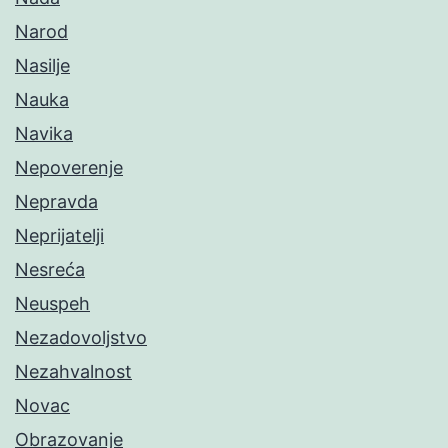
Narod
Nasilje
Nauka
Navika
Nepoverenje
Nepravda
Neprijatelji
Nesreća
Neuspeh
Nezadovoljstvo
Nezahvalnost
Novac
Obrazovanje