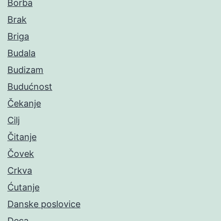
Borba
Brak
Briga
Budala
Budizam
Budućnost
Čekanje
Cilj
Čitanje
Čovek
Crkva
Ćutanje
Danske poslovice
Deca