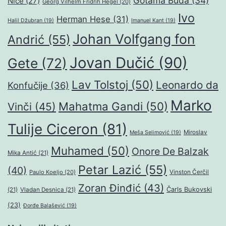
Gotama Buda
(34)
Niče
(27)
Georg Vilhelm Fridrih Hegel
(20)
Ivo
Herman Hese
(31)
Halil Džubran
(19)
Imanuel Kant
(19)
Johan Volfgang fon
Andrić
(55)
Jovan Dučić
(90)
Gete
(72)
Lav Tolstoj
(50)
Leonardo da
Konfučije
(36)
Marko
Mahatma Gandi
(50)
Vinči
(45)
Tulije Ciceron
(81)
Miroslav
Meša Selimović
(19)
Muhamed
(50)
Onore De Balzak
Mika Antić
(21)
Petar Lazić
(55)
(40)
Paulo Koeljo
(20)
Vinston Čerčil
Zoran Đinđić
(43)
Čarls Bukovski
(21)
Vladan Desnica
(21)
(23)
Đorđe Balašević
(19)