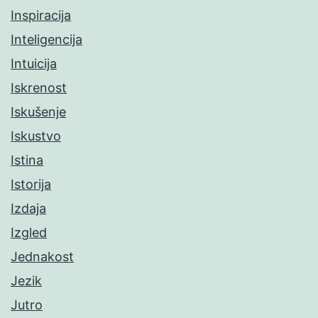
Inspiracija
Inteligencija
Intuicija
Iskrenost
Iskušenje
Iskustvo
Istina
Istorija
Izdaja
Izgled
Jednakost
Jezik
Jutro