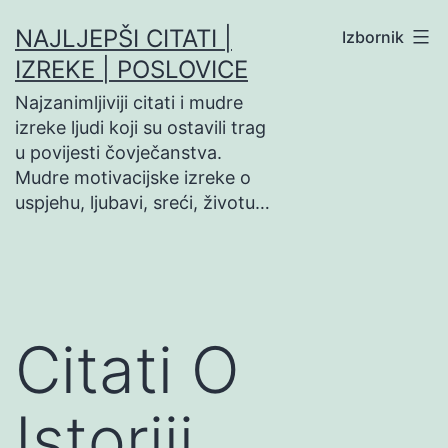
Preskoči
NAJLJEPŠI CITATI |
Izbornik
na
IZREKE | POSLOVICE
sadržaj
Najzanimljiviji citati i mudre
izreke ljudi koji su ostavili trag
u povijesti čovječanstva.
Mudre motivacijske izreke o
uspjehu, ljubavi, sreći, životu…
Citati O
Istoriji