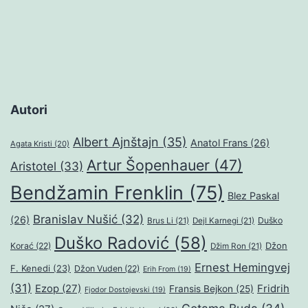
Autori
Albert Ajnštajn
(35)
Anatol Frans
(26)
Agata Kristi
(20)
Artur Šopenhauer
(47)
Aristotel
(33)
Bendžamin Frenklin
(75)
Blez Paskal
Branislav Nušić
(32)
(26)
Duško
Brus Li
(21)
Dejl Karnegi
(21)
Duško Radović
(58)
Džon
Korać
(22)
Džim Ron
(21)
Ernest Hemingvej
F. Kenedi
(23)
Džon Vuden
(22)
Erih From
(19)
(31)
Ezop
(27)
Fridrih
Fransis Bejkon
(25)
Fjodor Dostojevski
(19)