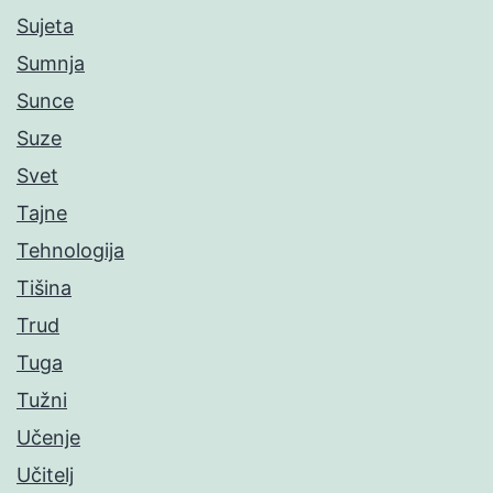
Sujeta
Sumnja
Sunce
Suze
Svet
Tajne
Tehnologija
Tišina
Trud
Tuga
Tužni
Učenje
Učitelj