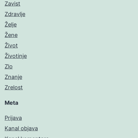
Zavist
Zdravlje
Želje
Žene
Život
Životinje
Zlo
Znanje
Zrelost
Meta
Prijava
Kanal objava