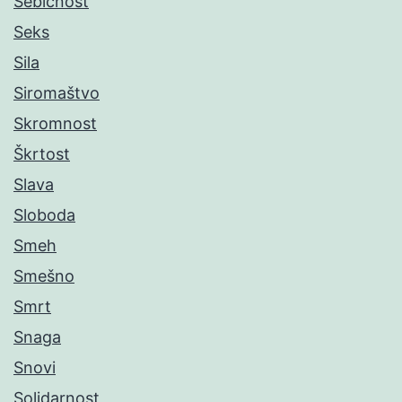
Sebičnost
Seks
Sila
Siromaštvo
Skromnost
Škrtost
Slava
Sloboda
Smeh
Smešno
Smrt
Snaga
Snovi
Solidarnost