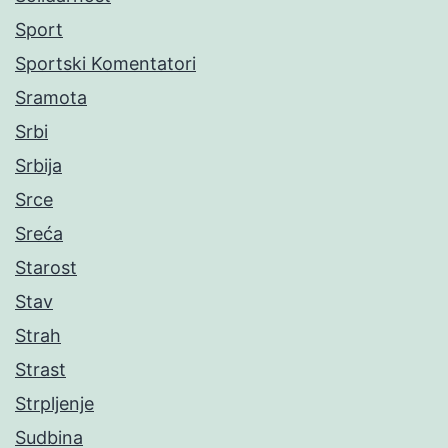
Sport
Sportski Komentatori
Sramota
Srbi
Srbija
Srce
Sreća
Starost
Stav
Strah
Strast
Strpljenje
Sudbina