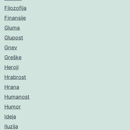
Filozofija
Finansije
Gluma
Glupost
Gnev
Greške
Heroji
Hrabrost
Hrana
Humanost
Humor
Ideja
Iluzija