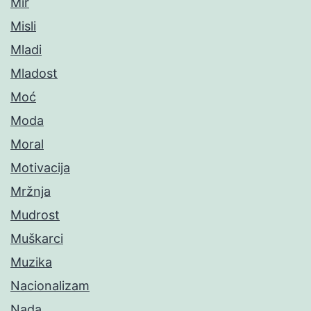
Mir
Misli
Mladi
Mladost
Moć
Moda
Moral
Motivacija
Mržnja
Mudrost
Muškarci
Muzika
Nacionalizam
Nada