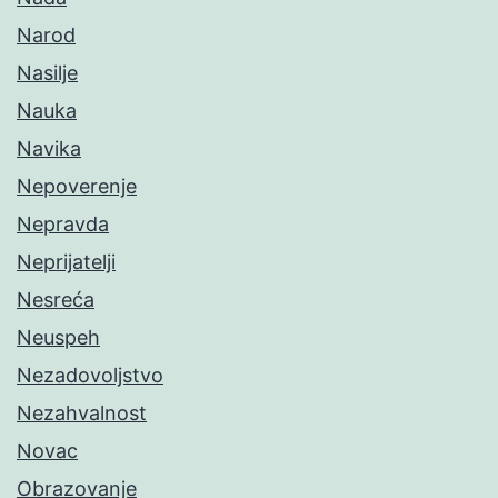
Narod
Nasilje
Nauka
Navika
Nepoverenje
Nepravda
Neprijatelji
Nesreća
Neuspeh
Nezadovoljstvo
Nezahvalnost
Novac
Obrazovanje