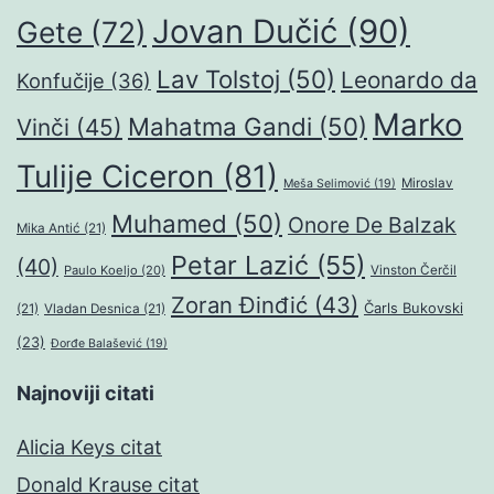
Jovan Dučić
(90)
Gete
(72)
Lav Tolstoj
(50)
Leonardo da
Konfučije
(36)
Marko
Mahatma Gandi
(50)
Vinči
(45)
Tulije Ciceron
(81)
Miroslav
Meša Selimović
(19)
Muhamed
(50)
Onore De Balzak
Mika Antić
(21)
Petar Lazić
(55)
(40)
Paulo Koeljo
(20)
Vinston Čerčil
Zoran Đinđić
(43)
Čarls Bukovski
(21)
Vladan Desnica
(21)
(23)
Đorđe Balašević
(19)
Najnoviji citati
Alicia Keys citat
Donald Krause citat