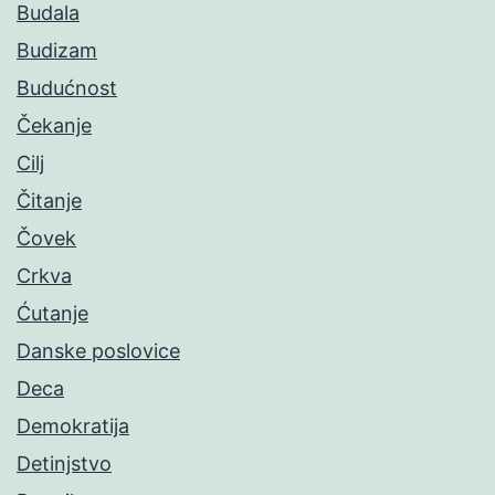
Budala
Budizam
Budućnost
Čekanje
Cilj
Čitanje
Čovek
Crkva
Ćutanje
Danske poslovice
Deca
Demokratija
Detinjstvo