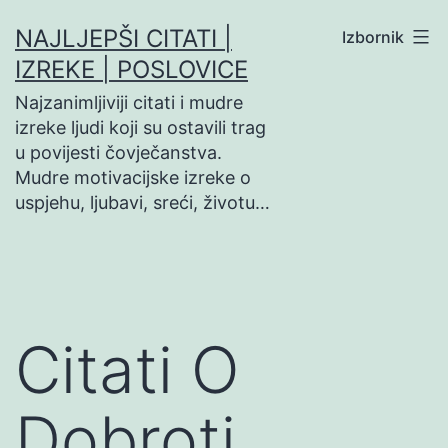
Preskoči
NAJLJEPŠI CITATI |
Izbornik
na
IZREKE | POSLOVICE
sadržaj
Najzanimljiviji citati i mudre
izreke ljudi koji su ostavili trag
u povijesti čovječanstva.
Mudre motivacijske izreke o
uspjehu, ljubavi, sreći, životu…
Citati O
Dobroti