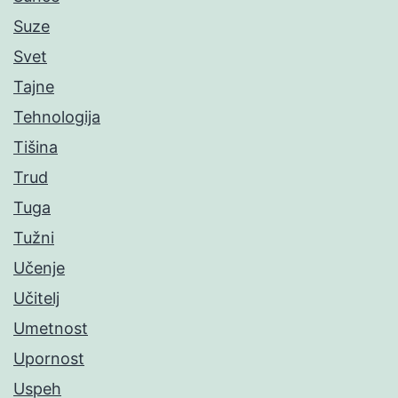
Suze
Svet
Tajne
Tehnologija
Tišina
Trud
Tuga
Tužni
Učenje
Učitelj
Umetnost
Upornost
Uspeh