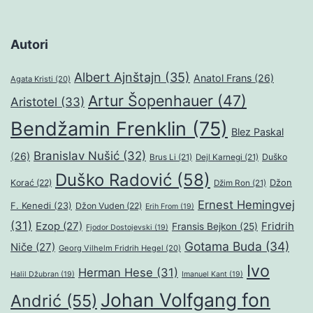
Autori
Albert Ajnštajn
(35)
Anatol Frans
(26)
Agata Kristi
(20)
Artur Šopenhauer
(47)
Aristotel
(33)
Bendžamin Frenklin
(75)
Blez Paskal
Branislav Nušić
(32)
(26)
Duško
Brus Li
(21)
Dejl Karnegi
(21)
Duško Radović
(58)
Džon
Korać
(22)
Džim Ron
(21)
Ernest Hemingvej
F. Kenedi
(23)
Džon Vuden
(22)
Erih From
(19)
(31)
Ezop
(27)
Fridrih
Fransis Bejkon
(25)
Fjodor Dostojevski
(19)
Gotama Buda
(34)
Niče
(27)
Georg Vilhelm Fridrih Hegel
(20)
Ivo
Herman Hese
(31)
Halil Džubran
(19)
Imanuel Kant
(19)
Johan Volfgang fon
Andrić
(55)