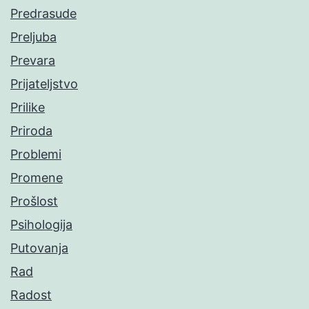
Predrasude
Preljuba
Prevara
Prijateljstvo
Prilike
Priroda
Problemi
Promene
Prošlost
Psihologija
Putovanja
Rad
Radost