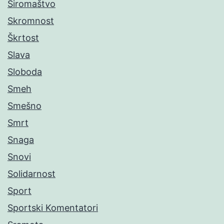
Siromaštvo
Skromnost
Škrtost
Slava
Sloboda
Smeh
Smešno
Smrt
Snaga
Snovi
Solidarnost
Sport
Sportski Komentatori