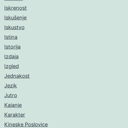
Iskrenost
Iskušenje
Iskustvo
Istina
Istorija
Izdaja
Izgled
Jednakost
Jezik
Jutro
Kajanje
Karakter
Kineske Poslovice