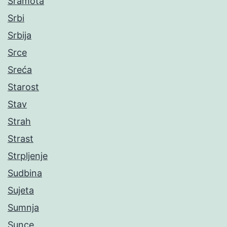
Sramota
Srbi
Srbija
Srce
Sreća
Starost
Stav
Strah
Strast
Strpljenje
Sudbina
Sujeta
Sumnja
Sunce