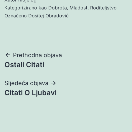
Kategorizirano kao
Dobrota
,
Mladost
,
Roditeljstvo
Označeno
Dositej Obradović
Navigacija
Prethodna objava
Ostali Citati
objava
Sljedeća objava
Citati O Ljubavi