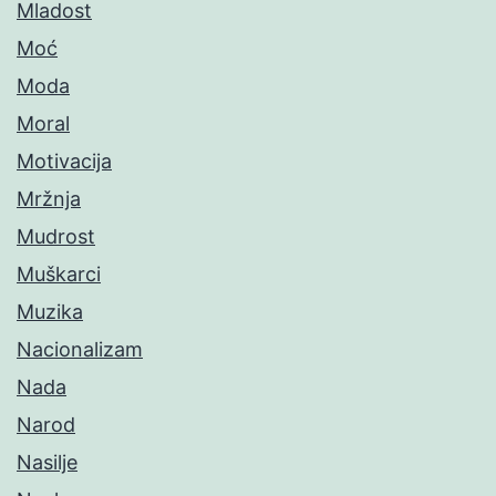
Mladost
Moć
Moda
Moral
Motivacija
Mržnja
Mudrost
Muškarci
Muzika
Nacionalizam
Nada
Narod
Nasilje