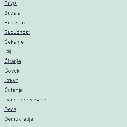
Briga
Budala
Budizam
Budućnost
Čekanje
Cilj
Čitanje
Čovek
Crkva
Ćutanje
Danske poslovice
Deca
Demokratija