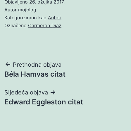
Objavljeno
26. ožujka 2017.
Autor
mojblog
Kategorizirano kao
Autori
Označeno
Carmeron Diaz
Navigacija
Prethodna objava
Béla Hamvas citat
objava
Sljedeća objava
Edward Eggleston citat