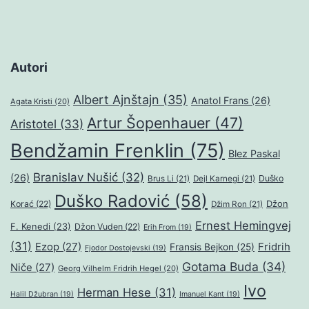
Autori
Albert Ajnštajn
(35)
Anatol Frans
(26)
Agata Kristi
(20)
Artur Šopenhauer
(47)
Aristotel
(33)
Bendžamin Frenklin
(75)
Blez Paskal
Branislav Nušić
(32)
(26)
Duško
Brus Li
(21)
Dejl Karnegi
(21)
Duško Radović
(58)
Džon
Korać
(22)
Džim Ron
(21)
Ernest Hemingvej
F. Kenedi
(23)
Džon Vuden
(22)
Erih From
(19)
(31)
Ezop
(27)
Fridrih
Fransis Bejkon
(25)
Fjodor Dostojevski
(19)
Gotama Buda
(34)
Niče
(27)
Georg Vilhelm Fridrih Hegel
(20)
Ivo
Herman Hese
(31)
Halil Džubran
(19)
Imanuel Kant
(19)