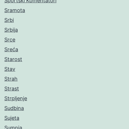
Sportski Komentatori
Sramota
Srbi
Srbija
Srce
Sreća
Starost
Stav
Strah
Strast
Strpljenje
Sudbina
Sujeta
Sumnja