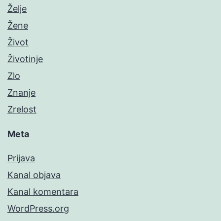
Želje
Žene
Život
Životinje
Zlo
Znanje
Zrelost
Meta
Prijava
Kanal objava
Kanal komentara
WordPress.org