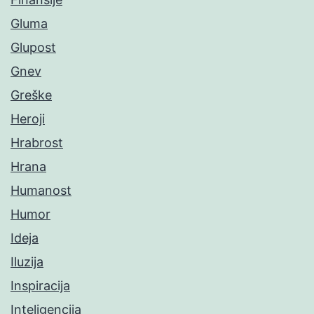
Gluma
Glupost
Gnev
Greške
Heroji
Hrabrost
Hrana
Humanost
Humor
Ideja
Iluzija
Inspiracija
Inteligencija