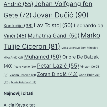
Johan Volfgang fon
Andrić
(55)
Jovan Dučić
(90)
Gete
(72)
Lav Tolstoj
(50)
Leonardo da
Konfučije
(36)
Marko
Mahatma Gandi
(50)
Vinči
(45)
Tulije Ciceron
(81)
Miroslav
Meša Selimović
(19)
Muhamed
(50)
Onore De Balzak
Mika Antić
(21)
Petar Lazić
(55)
(40)
Paulo Koeljo
(20)
Vinston Čerčil
Zoran Đinđić
(43)
Čarls Bukovski
(21)
Vladan Desnica
(21)
(23)
Đorđe Balašević
(19)
Najnoviji citati
Alicia Keys citat