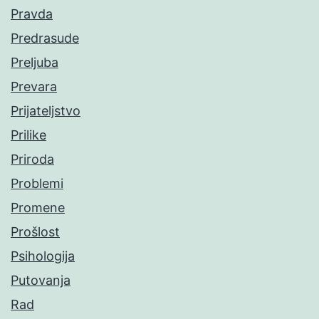
Pravda
Predrasude
Preljuba
Prevara
Prijateljstvo
Prilike
Priroda
Problemi
Promene
Prošlost
Psihologija
Putovanja
Rad