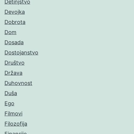
Detinjstvo
Devojka
Dobrota
Dom
Dosada
Dostojanstvo
Društvo
Država
Duhovnost
Duša
Ego
Filmovi
Filozofija
Finansije