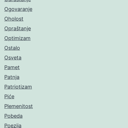
Ogovaranje
Oholost
Opraštanje
Optimizam
Ostalo
Osveta
Pamet
Patnja
Patriotizam
Piće
Plemenitost
Pobeda
Poezija