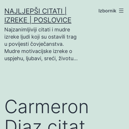
Preskoči
NAJLJEPŠI CITATI |
Izbornik
na
IZREKE | POSLOVICE
sadržaj
Najzanimljiviji citati i mudre
izreke ljudi koji su ostavili trag
u povijesti čovječanstva.
Mudre motivacijske izreke o
uspjehu, ljubavi, sreći, životu…
Carmeron
Diaz citat