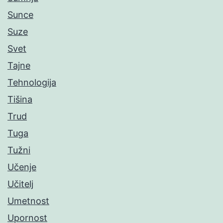
Sunce
Suze
Svet
Tajne
Tehnologija
Tišina
Trud
Tuga
Tužni
Učenje
Učitelj
Umetnost
Upornost