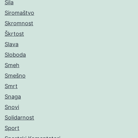
Sila
Siromaštvo
Skromnost
Škrtost
Slava
Sloboda
Smeh
Smešno
Smrt
Snaga
Snovi
Solidarnost
Sport