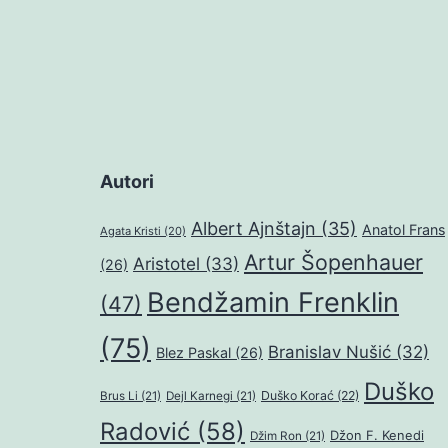
Autori
Albert Ajnštajn
(35)
Anatol Frans
Agata Kristi
(20)
Artur Šopenhauer
Aristotel
(33)
(26)
Bendžamin Frenklin
(47)
(75)
Branislav Nušić
(32)
Blez Paskal
(26)
Duško
Duško Korać
(22)
Brus Li
(21)
Dejl Karnegi
(21)
Radović
(58)
Džon F. Kenedi
Džim Ron
(21)