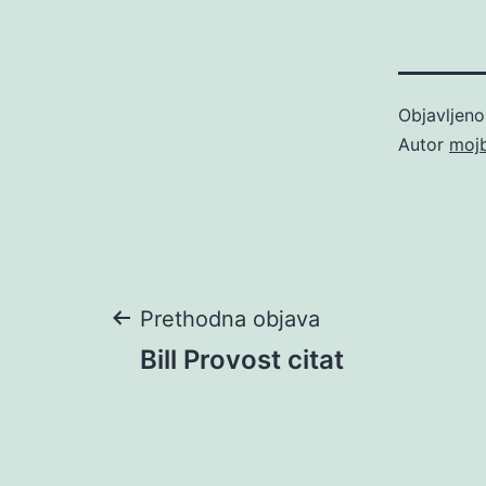
Objavljen
Autor
moj
Navigacija
Prethodna objava
Bill Provost citat
objava