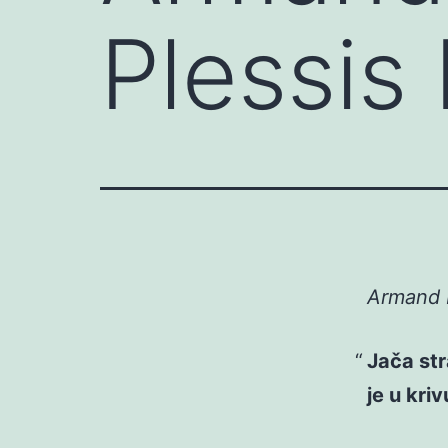
Plessis 
Armand E
Jača str
je u kriv