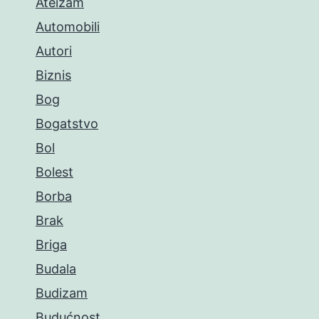
Ateizam
Automobili
Autori
Biznis
Bog
Bogatstvo
Bol
Bolest
Borba
Brak
Briga
Budala
Budizam
Budućnost