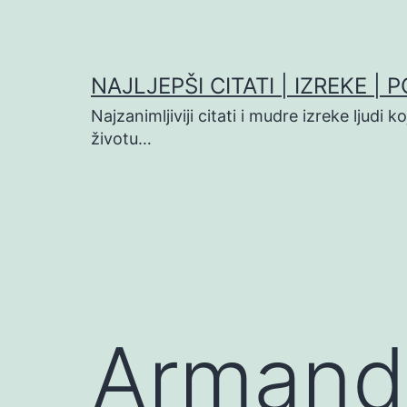
Preskoči
na
sadržaj
NAJLJEPŠI CITATI | IZREKE | 
Najzanimljiviji citati i mudre izreke ljudi 
životu…
Armand