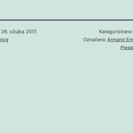
o
26. ožujka 2017.
Kategoriziran
blog
Označeno
Armand Em
Pless