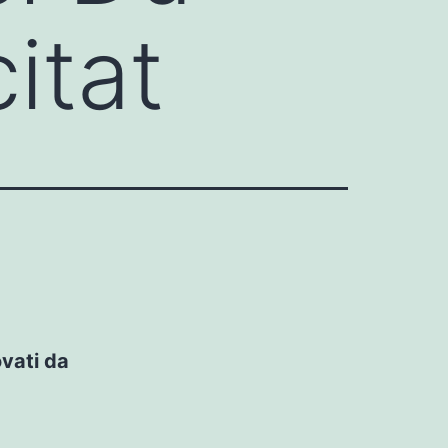
itat
ovati da