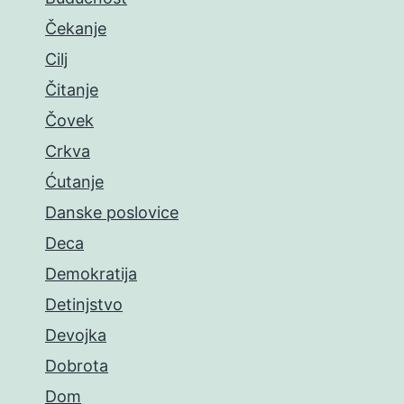
Čekanje
Cilj
Čitanje
Čovek
Crkva
Ćutanje
Danske poslovice
Deca
Demokratija
Detinjstvo
Devojka
Dobrota
Dom