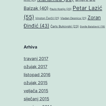
Petar Lazić
Balzak
(40)
Paulo Koeljo
(20)
(55)
Zoran
Vinston Čerčil
(21)
Vladan Desnica
(21)
Đinđić
(43)
Čarls Bukovski
(23)
Đorđe Balašević
(19)
Arhiva
travanj 2017
ožujak 2017
listopad 2016
ožujak 2015
veljača 2015
siječanj 2015