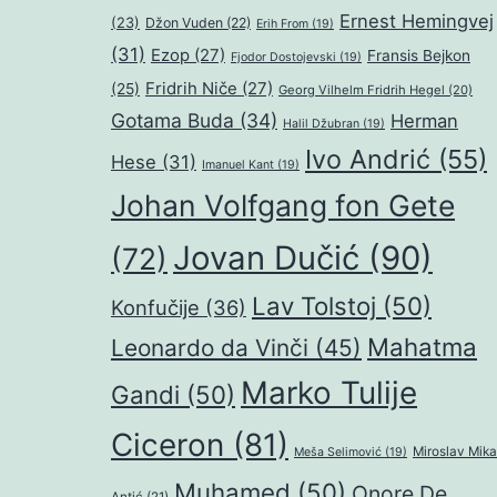
Ernest Hemingvej
(23)
Džon Vuden
(22)
Erih From
(19)
(31)
Ezop
(27)
Fransis Bejkon
Fjodor Dostojevski
(19)
Fridrih Niče
(27)
(25)
Georg Vilhelm Fridrih Hegel
(20)
Gotama Buda
(34)
Herman
Halil Džubran
(19)
Ivo Andrić
(55)
Hese
(31)
Imanuel Kant
(19)
Johan Volfgang fon Gete
Jovan Dučić
(90)
(72)
Lav Tolstoj
(50)
Konfučije
(36)
Mahatma
Leonardo da Vinči
(45)
Marko Tulije
Gandi
(50)
Ciceron
(81)
Miroslav Mika
Meša Selimović
(19)
Muhamed
(50)
Onore De
Antić
(21)