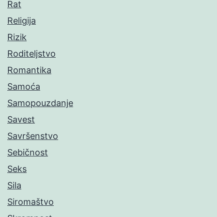
Rat
Religija
Rizik
Roditeljstvo
Romantika
Samoća
Samopouzdanje
Savest
Savršenstvo
Sebičnost
Seks
Sila
Siromaštvo