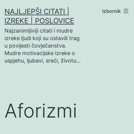
Preskoči
NAJLJEPŠI CITATI |
Izbornik
na
IZREKE | POSLOVICE
sadržaj
Najzanimljiviji citati i mudre
izreke ljudi koji su ostavili trag
u povijesti čovječanstva.
Mudre motivacijske izreke o
uspjehu, ljubavi, sreći, životu…
Aforizmi