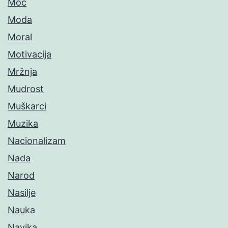
Moć
Moda
Moral
Motivacija
Mržnja
Mudrost
Muškarci
Muzika
Nacionalizam
Nada
Narod
Nasilje
Nauka
Navika