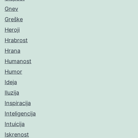
Gnev
Greške
Heroji
Hrabrost
Hrana
Humanost
Humor
Ideja
Iluzija
Inspiracija
Inteligencija
Intuicija
Iskrenost