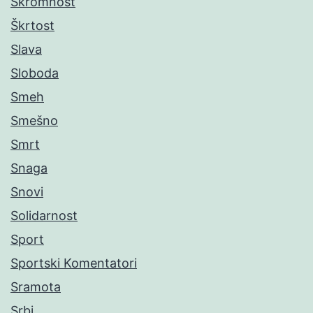
Skromnost
Škrtost
Slava
Sloboda
Smeh
Smešno
Smrt
Snaga
Snovi
Solidarnost
Sport
Sportski Komentatori
Sramota
Srbi