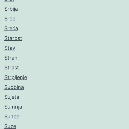
Srbija
Srce
Sreća
Starost
Stav
Strah
Strast
Strpljenje
Sudbina
Sujeta
Sumnja
Sunce
Suze