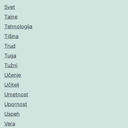
Svet
Tajne
Tehnologija
Tišina
Trud
Tuga
Tužni
Učenje
Učitelj
Umetnost
Upornost
Uspeh
Vera