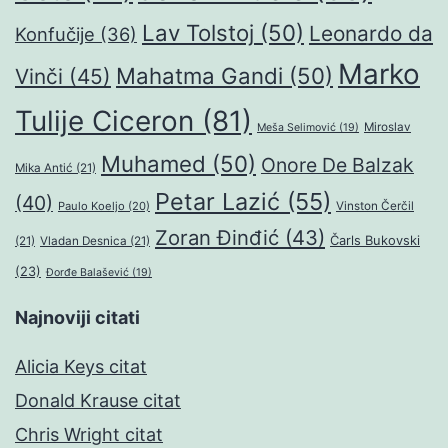
Lav Tolstoj
(50)
Leonardo da
Konfučije
(36)
Marko
Mahatma Gandi
(50)
Vinči
(45)
Tulije Ciceron
(81)
Miroslav
Meša Selimović
(19)
Muhamed
(50)
Onore De Balzak
Mika Antić
(21)
Petar Lazić
(55)
(40)
Paulo Koeljo
(20)
Vinston Čerčil
Zoran Đinđić
(43)
Čarls Bukovski
(21)
Vladan Desnica
(21)
(23)
Đorđe Balašević
(19)
Najnoviji citati
Alicia Keys citat
Donald Krause citat
Chris Wright citat