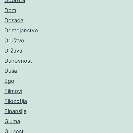
Dobrota
Dom
Dosada
Dostojanstvo
Društvo
Država
Duhovnost
Duša
Ego
Filmovi
Filozofija
Finansije
Gluma
Glupost