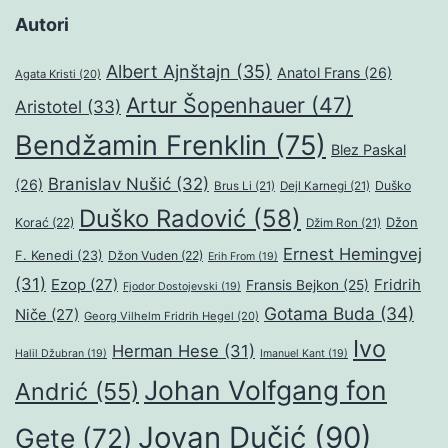
Autori
Albert Ajnštajn
(35)
Anatol Frans
(26)
Agata Kristi
(20)
Artur Šopenhauer
(47)
Aristotel
(33)
Bendžamin Frenklin
(75)
Blez Paskal
Branislav Nušić
(32)
(26)
Duško
Brus Li
(21)
Dejl Karnegi
(21)
Duško Radović
(58)
Džon
Korać
(22)
Džim Ron
(21)
Ernest Hemingvej
F. Kenedi
(23)
Džon Vuden
(22)
Erih From
(19)
(31)
Ezop
(27)
Fridrih
Fransis Bejkon
(25)
Fjodor Dostojevski
(19)
Gotama Buda
(34)
Niče
(27)
Georg Vilhelm Fridrih Hegel
(20)
Ivo
Herman Hese
(31)
Halil Džubran
(19)
Imanuel Kant
(19)
Johan Volfgang fon
Andrić
(55)
Jovan Dučić
(90)
Gete
(72)